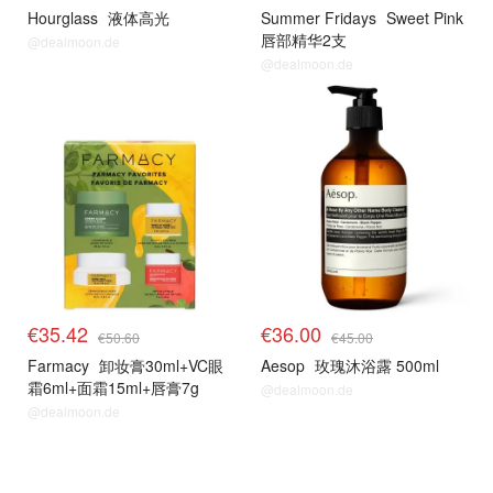
Hourglass
液体高光
Summer Fridays
Sweet Pink
唇部精华2支
@dealmoon.de
@dealmoon.de
€35.42
€36.00
€50.60
€45.00
Farmacy
卸妆膏30ml+VC眼
Aesop
玫瑰沐浴露 500ml
霜6ml+面霜15ml+唇膏7g
@dealmoon.de
@dealmoon.de