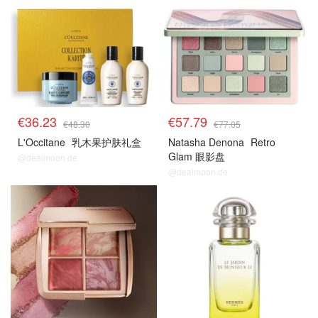
€36.23
€57.79
€48.30
€77.05
L'Occitane
乳木果护肤礼盒
Natasha Denona
Retro
Glam 眼影盘
@dealmoon.de
@dealmoon.de