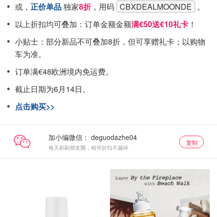
或，
正价单品
独家
8折
，用码
CBXDEALMOONDE
。
以上折扣均可叠加：订单金额金额
满€50送€10礼卡
！
小贴士：部分新品不可叠加8折，但可享赠礼卡；以购物
车为准。
订单满€48欧洲境内免运费。
截止日期为6月14日。
点击购买>>
加小编微信：
复制
每天刷刷朋友圈，精华折扣不漏掉