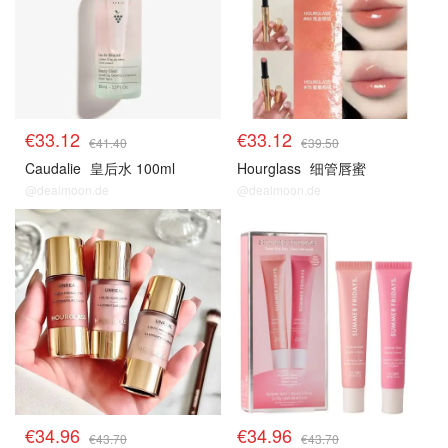
€33.12
€33.12
€41.40
€39.50
Caudalie
皇后水 100ml
Hourglass
细管唇蜜
@dealmoon.de
@dealmoon.de
€34.96
€34.96
€43.70
€43.70