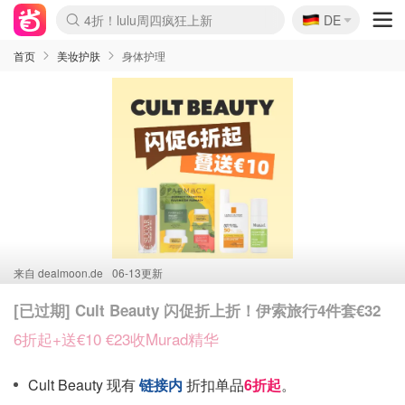
🇩🇪
4折！lulu周四疯狂上新
DE
Boticinal 夏促开抢！
还没结束！&OtherStories大促
Joybuy变相75折 随时失效
速领！Stanley独家85折
疑似霸哥！Camper额外叠85折
Zalando 奥莱闪促！每日更新
Moncler反季囤！5折起+叠9折
Coach Brooklyn仅€192
首页
美妆护肤
身体护理
来自
dealmoon.de
06-13更新
[已过期] Cult Beauty 闪促折上折！伊索旅行4件套€32
6折起+送€10 €23收Murad精华
Cult Beauty 现有
链接内
折扣单品
6折起
。