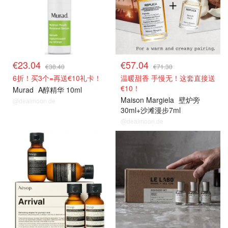
€23.04
€57.04
€38.40
€71.30
6折！买3个=再送€10礼卡！
温暖甜香 手慢无！这套直接送
€10！
Murad
A醇精华 10ml
Maison Margiela
壁炉旁
@dealmoon.de
30ml+沙滩漫步7ml
@dealmoon.de