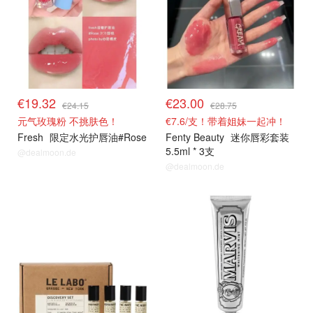
€19.32
€23.00
€24.15
€28.75
元气玫瑰粉 不挑肤色！
€7.6/支！带着姐妹一起冲！
Fresh
限定水光护唇油#Rose
Fenty Beauty
迷你唇彩套装
5.5ml * 3支
@dealmoon.de
@dealmoon.de