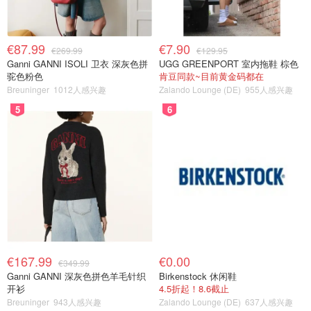
€87.99
€7.90
€269.99
€129.95
Ganni GANNI ISOLI 卫衣 深灰色拼
UGG GREENPORT 室内拖鞋 棕色
驼色粉色
肯豆同款~目前黄金码都在
Breuninger
1012人感兴趣
Zalando Lounge (DE)
955人感兴趣
5
6
€167.99
€0.00
€349.99
Ganni GANNI 深灰色拼色羊毛针织
Birkenstock 休闲鞋
开衫
4.5折起！8.6截止
Breuninger
943人感兴趣
Zalando Lounge (DE)
637人感兴趣