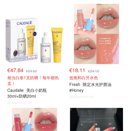
€47.84
€18.11
€59.80
€24.15
相当白拿1支防晒！每年都热
低饱和白开水色
卖！
Fresh
限定水光护唇油
Caudalie
美白小奶瓶
#Honey
30ml+防晒20ml
@dealmoon.de
@dealmoon.de