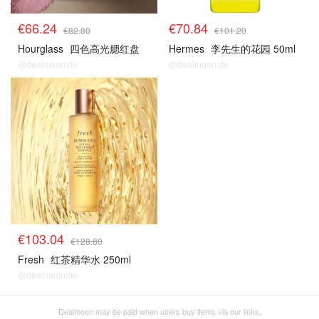
€66.24
€70.84
€82.80
€101.20
Hourglass
四色高光腮红盘
Hermes
李先生的花园 50ml
@dealmoon.de
@dealmoon.de
€103.04
€128.80
Fresh
红茶精华水 250ml
@dealmoon.de
Dealmoon may be paid when users buy items via our links.