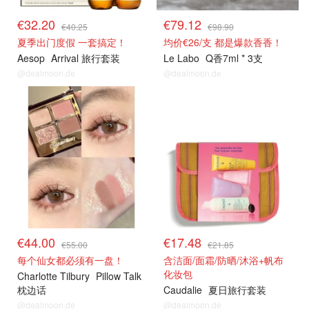
€32.20
€79.12
€40.25
€98.90
夏季出门度假 一套搞定！
均价€26/支 都是爆款香香！
Aesop
Arrival 旅行套装
Le Labo
Q香7ml * 3支
@dealmoon.de
@dealmoon.de
€44.00
€17.48
€55.00
€21.85
每个仙女都必须有一盘！
含洁面/面霜/防晒/沐浴+帆布
化妆包
Charlotte Tilbury
Pillow Talk
枕边话
Caudalie
夏日旅行套装
@dealmoon.de
@dealmoon.de