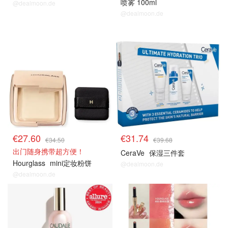
喷雾 100ml
@dealmoon.de
@dealmoon.de
€27.60
€31.74
€34.50
€39.68
出门随身携带超方便！
CeraVe
保湿三件套
Hourglass
mini定妆粉饼
@dealmoon.de
@dealmoon.de