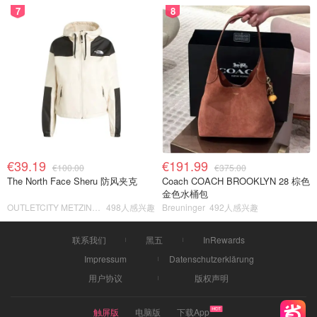
7
8
€39.19
€191.99
€100.00
€375.00
The North Face Sheru 防风夹克
Coach COACH BROOKLYN 28 棕色
金色水桶包
OUTLETCITY METZINGEN
498人感兴趣
Breuninger
492人感兴趣
联系我们
黑五
InRewards
Impressum
Datenschutzerklärung
用户协议
版权声明
触屏版
电脑版
下载App