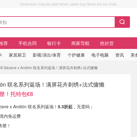
Dealmoon may be paid when users buy items via our links.
推荐
手机合同
银行卡
商家导航
抢好货
卡
家居厨卫
影视/演出/体育
个护健康
电子电脑
资讯
美
 Sézane x Andión 联名系列返场！满屏花卉刺绣+法式慵懒
 Andión 联名系列返场！满屏花卉刺绣+法式慵懒
时罄！托特包€8
ézane x Andión 联名系列返场！
5.3折起
，无需码；
国境内免运费
售罄！