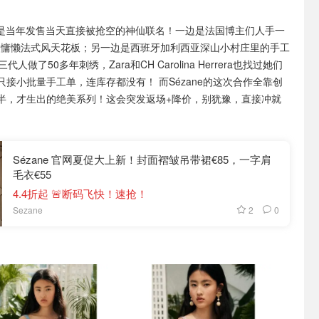
ndión 是当年发售当天直接被抢空的神仙联名！一边是法国博主们人手一
，浪漫慵懒法式风天花板；另一边是西班牙加利西亚深山小村庄里的手工
三代人做了50多年刺绣，Zara和CH Carolina Herrera也找过她们
接小批量手工单，连库存都没有！ 而Sézane的这次合作全靠创
半，才生出的绝美系列！这会突发返场+降价，别犹豫，直接冲就
Sézane 官网夏促大上新！封面褶皱吊带裙€85，一字肩
毛衣€55
4.4折起 🚨断码飞快！速抢！
2
0
Sezane