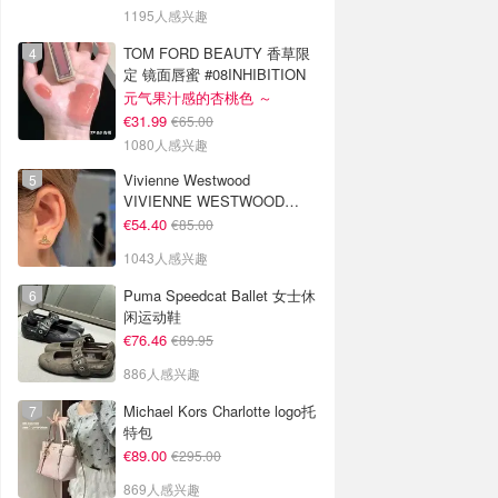
1195人感兴趣
TOM FORD BEAUTY 香草限
定 镜面唇蜜 #08INHIBITION
元气果汁感的杏桃色 ～
€31.99
€65.00
1080人感兴趣
Vivienne Westwood
VIVIENNE WESTWOOD
Nano Solitaire 耳环
€54.40
€85.00
1043人感兴趣
Puma Speedcat Ballet 女士休
闲运动鞋
€76.46
€89.95
886人感兴趣
Michael Kors Charlotte logo托
特包
€89.00
€295.00
869人感兴趣