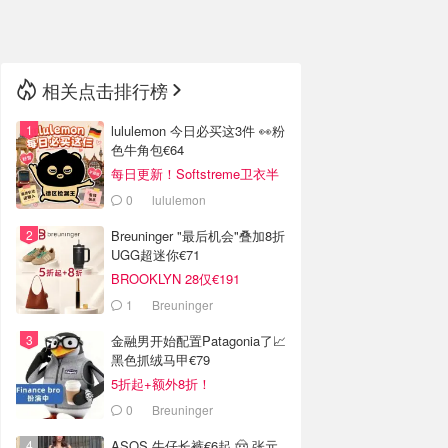
🇳🇿
新西兰
相关点击排行榜
lululemon 今日必买这3件 👀粉
色牛角包€64
每日更新！Softstreme卫衣半
价
0
lululemon
Breuninger "最后机会"叠加8折
UGG超迷你€71
BROOKLYN 28仅€191
1
Breuninger
金融男开始配置Patagonia了📈
黑色抓绒马甲€79
5折起+额外8折！
0
Breuninger
ASOS 牛仔长裤€6起 🤠 张元