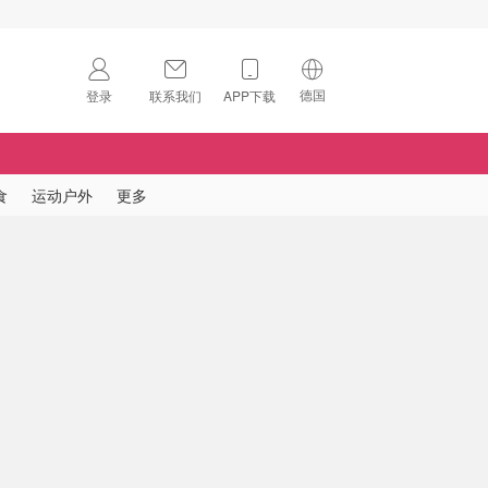
德国
登录
联系我们
APP下载
🇺🇸
美国
🇨🇳
中国
食
运动户外
更多
🇨🇦
加拿大
扫码下载 App
🇬🇧
英国
Download on the
App Store
🇩🇪
德国
Download the
Android App
🇫🇷
法国
🇮🇹
意大利
🇦🇺
澳洲