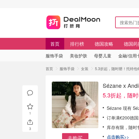
首页
排行榜
德国攻略
德国药
服饰手袋
美妆护肤
母婴儿童
金融/信用
首页
服饰手袋
女装
5.3折起，随时罄！托特包€8
Sézane x
5.3折起，随
Sézane 现有 S
1
订单满€200德
库存有限，随时
3
点击购买>>
去购买