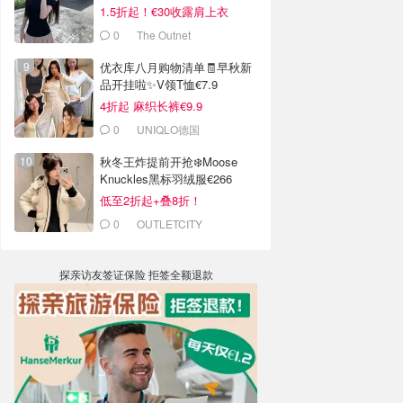
1.5折起！€30收露肩上衣
0
The Outnet
优衣库八月购物清单🧾早秋新
品开挂啦✨V领T恤€7.9
4折起 麻织长裤€9.9
0
UNIQLO德国
秋冬王炸提前开抢❄️Moose
Knuckles黑标羽绒服€266
低至2折起+叠8折！
0
OUTLETCITY
METZINGEN
探亲访友签证保险 拒签全额退款