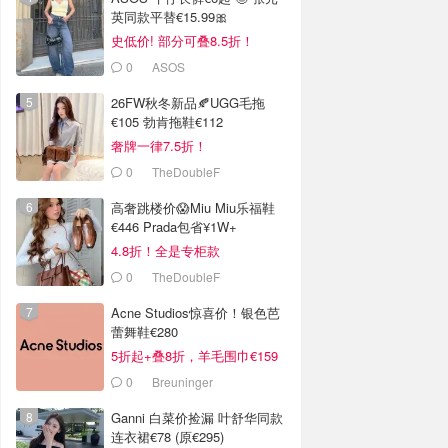
英同款平替€15.99🎀
史低价! 部分可叠8.5折！
0
ASOS
26FW秋冬新品🍂UGG毛拖
€105 勃肯拖鞋€112
奢牌一律7.5折！
0
TheDoubleF
高奢跳楼价😱Miu Miu乐福鞋
€446 Prada包省¥1W+
4.8折！全是专柜款
0
TheDoubleF
Acne Studios惊喜价！银色芭
蕾舞鞋€280
5折起+叠8折，羊毛围巾€159
0
Breuninger
Ganni 白菜价捡漏 叶舒华同款
连衣裙€78 (原€295)