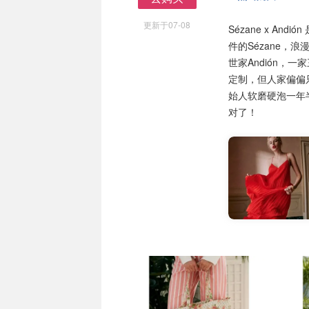
去购买
更新于07-08
Sézane x A
件的Sézane
世家Andión，一家
定制，但人家偏偏只
始人软磨硬泡一年
对了！