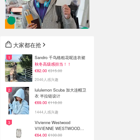
大家都在抢
Sandro 千鸟格粗花呢连衣裙
秋冬高级感担当！！
€82.00
€315.00
2046人感兴趣
lululemon Scuba 加大连帽卫
衣 半拉链设计
€69.00
€118.00
1444人感兴趣
Vivienne Westwood
VIVIENNE WESTWOOD
Westminster 单只耳环
€64.00
€100.00