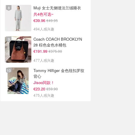
Muji 女士无侧缝法兰绒睡衣
共4色可选~
€39.96
€49.95
494人感兴趣
Coach COACH BROOKLYN
28 棕色金色水桶包
€191.99
€375.00
477人感兴趣
Tommy Hilfiger 金色纽扣罗纹
背心
Jisoo同款！
€23.20
€59.90
475人感兴趣