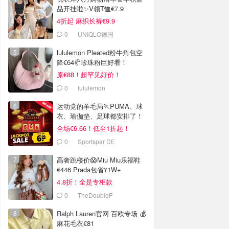
品开挂啦✨V领T恤€7.9
4折起 麻织长裤€9.9
0
UNIQLO德国
lululemon Pleated粉牛角包空
降€64🥐珍珠粉巨好看！
原€88！超罕见好价！
0
lululemon
运动党的羊毛局🏃PUMA、球
衣、瑜伽垫、足球都安排了！
全场€6.66！低至1折起！
0
Sportspar DE
高奢跳楼价😱Miu Miu乐福鞋
€446 Prada包省¥1W+
4.8折！全是专柜款
0
TheDoubleF
Ralph Lauren官网 百欧专场 💰
麻花毛衣€81