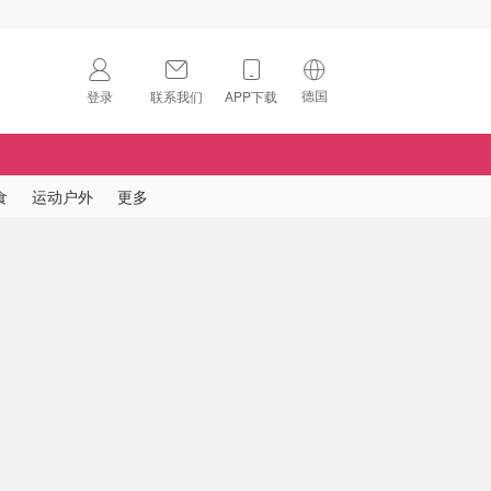
德国
登录
联系我们
APP下载
🇺🇸
美国
🇨🇳
中国
食
运动户外
更多
🇨🇦
加拿大
扫码下载 App
🇬🇧
英国
Download on the
App Store
🇩🇪
德国
Download the
Android App
🇫🇷
法国
🇮🇹
意大利
🇦🇺
澳洲