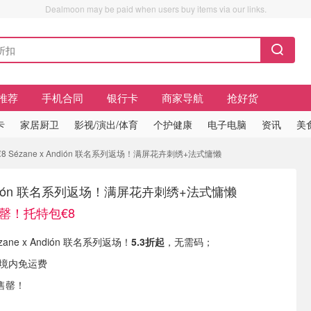
Dealmoon may be paid when users buy items via our links.
推荐
手机合同
银行卡
商家导航
抢好货
卡
家居厨卫
影视/演出/体育
个护健康
电子电脑
资讯
美
 Sézane x Andión 联名系列返场！满屏花卉刺绣+法式慵懒
 Andión 联名系列返场！满屏花卉刺绣+法式慵懒
时罄！托特包€8
ézane x Andión 联名系列返场！
5.3折起
，无需码；
国境内免运费
售罄！