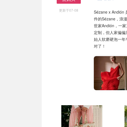
去购买
更新于07-08
Sézane x A
件的Sézane
世家Andión，一家
定制，但人家偏偏只
始人软磨硬泡一年
对了！