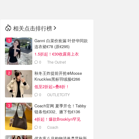
🇳🇿
新西兰
相关点击排行榜
Ganni 白菜价捡漏 叶舒华同款
连衣裙€78 (原€295)
1.5折起！€30收露肩上衣
0
The Outnet
秋冬王炸提前开抢❄️Moose
Knuckles黑标羽绒服€266
低至2折起+叠8折！
0
OUTLETCITY
METZINGEN
Coach官网 夏季开仓！Tabby
链条包€332、腋下包€136
4折起！爆款Brooklyn罕见
€192
0
Coach
优衣库八月购物清单🧾早秋新