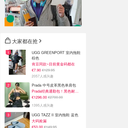
大家都在抢
UGG GREENPORT 室内拖鞋
棕色
肯豆同款~目前黄金码都在
€7.90
€129.95
2057人感兴趣
Prada 中号皮革黑色单肩包
Prada经典通勤包！黑色耐看又百搭
€1296.00
€2700.00
1395人感兴趣
UGG TAZZ II 室内拖鞋 蓝色
大码捡漏
€53.00
€149.95