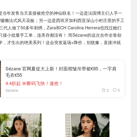
ndión 是当年发售当天直接被抢空的神仙联名！一边是法国博主们人手一
，浪漫慵懒法式风天花板；另一边是西班牙加利西亚深山小村庄里的手工
三代人做了50多年刺绣，Zara和CH Carolina Herrera也找过她们
接小批量手工单，连库存都没有！ 而Sézane的这次合作全靠创
半，才生出的绝美系列！这会突发返场+降价，别犹豫，直接冲就
Sézane 官网夏促大上新！封面褶皱吊带裙€85，一字肩
毛衣€55
4.4折起 🚨断码飞快！速抢！
2
0
Sezane