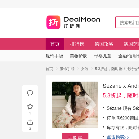
首页
排行榜
德国攻略
德国药
服饰手袋
美妆护肤
母婴儿童
金融/信用
首页
服饰手袋
女装
5.3折起，随时罄！托特包€8
Sézane x
5.3折起，随
Sézane 现有 S
1
订单满€200德
库存有限，随时
3
点击购买>>
去购买