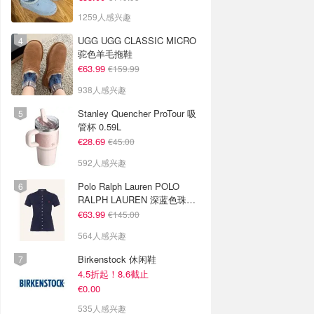
1259人感兴趣
UGG UGG CLASSIC MICRO
驼色羊毛拖鞋
€63.99
€159.99
938人感兴趣
Stanley Quencher ProTour 吸
管杯 0.59L
€28.69
€45.00
592人感兴趣
Polo Ralph Lauren POLO
RALPH LAUREN 深蓝色珠地
布 Polo衫
€63.99
€145.00
564人感兴趣
Birkenstock 休闲鞋
4.5折起！8.6截止
€0.00
535人感兴趣