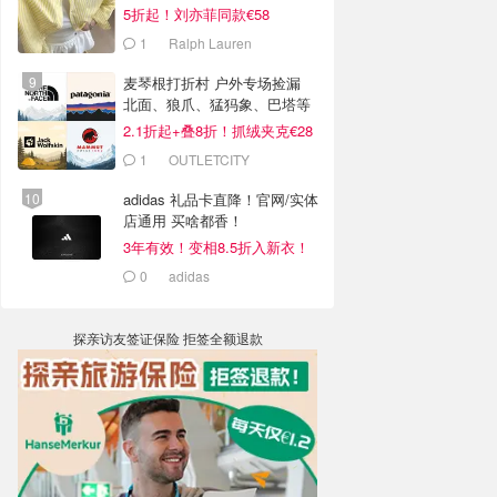
5折起！刘亦菲同款€58
1
Ralph Lauren
麦琴根打折村 户外专场捡漏
北面、狼爪、猛犸象、巴塔等
2.1折起+叠8折！抓绒夹克€28
1
OUTLETCITY
METZINGEN
adidas 礼品卡直降！官网/实体
店通用 买啥都香！
3年有效！变相8.5折入新衣！
0
adidas
探亲访友签证保险 拒签全额退款