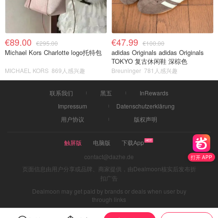
€89.00
€47.99
€295.00
€100.00
Michael Kors Charlotte logo托特包
adidas Originals adidas Originals
TOKYO 复古休闲鞋 深棕色
MICHAEL KORS
869人感兴趣
Breuninger
781人感兴趣
联系我们
黑五
InRewards
Impressum
Datenschutzerklärung
用户协议
版权声明
触屏版
电脑版
下载App
contact@dazhe.de
打开 APP
页面信息由用户分享或品牌、商家提供，由Dealmoon核实后发布折
扣广告
Dealmoon may get paid by brands or deals when user buy
through links