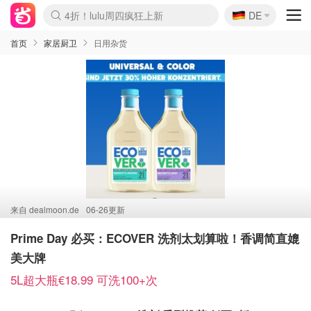
🇩🇪
4折！lulu周四疯狂上新
DE
Boticinal 夏促开抢！
还没结束！&OtherStories大促
Joybuy变相75折 随时失效
速领！Stanley独家85折
疑似霸哥！Camper额外叠85折
Zalando 奥莱闪促！每日更新
Moncler反季囤！5折起+叠9折
Coach Brooklyn仅€192
首页
家居厨卫
日用杂货
来自
dealmoon.de
06-26更新
Prime Day 必买：ECOVER 洗剂太划算啦！香调简直媲
美大牌
5L超大瓶€18.99 可洗100+次