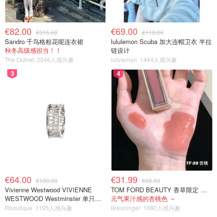
€82.00
€69.00
€315.00
€118.00
Sandro 千鸟格粗花呢连衣裙
lululemon Scuba 加大连帽卫衣 半拉
秋冬高级感担当！！
链设计
The Outnet
2046人感兴趣
lululemon
1444人感兴趣
3
4
€64.00
€31.99
€100.00
€65.00
Vivienne Westwood VIVIENNE
TOM FORD BEAUTY 香草限定 镜面唇蜜 #08INHIBITION
WESTWOOD Westminster 单只耳
元气果汁感的杏桃色 ～
环
Rboutique
1195人感兴趣
Breuninger
1080人感兴趣