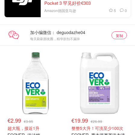
Pocket 3 罕见好价€303
5
0
Amazon德国亚马逊
加小编微信：
复制
每天刷刷朋友圈，精华折扣不漏掉
€2.99
€19.99
€3.95
€26.99
超大瓶，接近1升
整整5大升！可洗至少100次