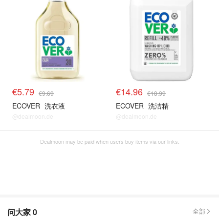
€5.79
€14.96
€9.69
€18.99
ECOVER
洗衣液
ECOVER
洗洁精
@dealmoon.de
@dealmoon.de
Dealmoon may be paid when users buy items via our links.
问大家
0
全部