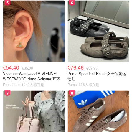
5
6
€54.40
€76.46
€85.00
€89.95
Vivienne Westwood VIVIENNE
Puma Speedcat Ballet 女士休闲运
WESTWOOD Nano Solitaire 耳环
动鞋
Rboutique
1043人感兴趣
Puma
886人感兴趣
7
8