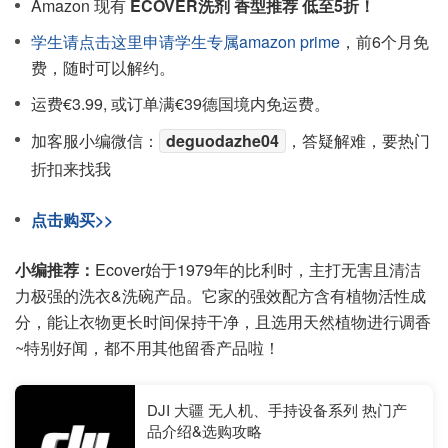
Amazon 现有
ECOVER洗剂 香型推荐 低至5折！
学生请点击这里申请学生专属amazon prime
，前6个月免
费，随时可以解约。
运费€3.99, 或订单满€39德国境内免运费。
加客服小编微信：
deguodazhe04
，答疑解难，要热门
折扣来找我
点击购买>>
小编推荐：
Ecover始于1979年的比利时，主打无害且清洁
力极强的洗衣&洗碗产品。它家的强效配方含有植物活性成
分，能让衣物更长时间保持干净，且选用天然植物进行调香
~特别好闻，都不用其他留香产品啦！
DJI 大疆 无人机、手持设备系列 热门产
品介绍&选购攻略