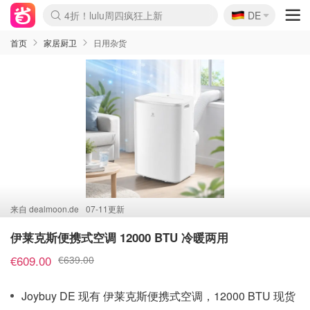
🇩🇪
4折！lulu周四疯狂上新
DE
Boticinal 夏促开抢！
还没结束！&OtherStories大促
Joybuy变相75折 随时失效
速领！Stanley独家85折
疑似霸哥！Camper额外叠85折
Zalando 奥莱闪促！每日更新
Moncler反季囤！5折起+叠9折
Coach Brooklyn仅€192
首页
家居厨卫
日用杂货
来自
dealmoon.de
07-11更新
伊莱克斯便携式空调 12000 BTU 冷暖两用
€609.00
€639.00
Joybuy DE 现有 伊莱克斯便携式空调，12000 BTU 现货