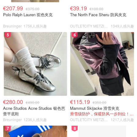
€207.99
€39.19
€375.00
€100.00
Polo Ralph Lauren 驼色夹克
The North Face Sheru 防风夹克
Breuninger
1756人感兴趣
OUTLETCITY METZINGEN
1349人感兴趣
5
6
€280.00
€115.19
€490.00
€350.00
Acne Studios Acne Studios 银色芭
Mammut Skijacke 滑雪夹克
蕾平底鞋
滑雪级防护，保暖防风一步到位！仅剩s！
Breuninger
1236人感兴趣
OUTLETCITY METZINGEN
1217人感兴趣
7
8