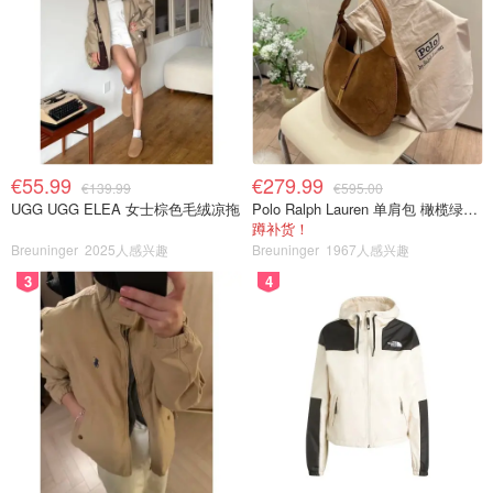
€55.99
€279.99
€139.99
€595.00
UGG UGG ELEA 女士棕色毛绒凉拖
Polo Ralph Lauren 单肩包 橄榄绿金色
蹲补货！
Breuninger
2025人感兴趣
Breuninger
1967人感兴趣
3
4