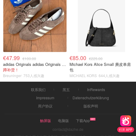
€47.99
€85.00
€100.00
€225.00
adidas Originals adidas Originals TOKYO 复古休闲鞋 深棕色
Michael Kors Alice Small 麂皮单肩
蹲补货！
包
Breuninger
753人感兴趣
MICHAEL KORS
644人感兴趣
联系我们
黑五
InRewards
Impressum
Datenschutzerklärung
用户协议
版权声明
触屏版
电脑版
下载App
contact@dazhe.de
打开 APP