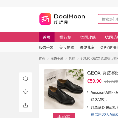
首页
排行榜
德国攻略
德国药
服饰手袋
美妆护肤
母婴儿童
金融/信用
首页
服饰手袋
男鞋
€59.90 GEOX 真皮德比
GEOX 真皮德
€59.90
€107.90
Amazon德国亚马
€107.90)。
订单满€49德国
费试用30天Amazo
去购买