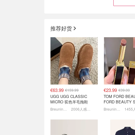
推荐好货
Calvin Klein 骨折清仓 经典
The North Fac
logoT恤€11起 👙无钢圈内
区 抄底爆款3合1
衣€9.6
衣、羽绒等
3.3折起+叠8折！针织帽€8.32
€63.99
€23.99
€159.99
€39.00
UGG UGG CLASSIC
TOM FORD BEA
MICRO 驼色羊毛拖鞋
FORD BEAUTY S
COLOR SHINE 口
Breuninger
2006人感兴趣
Breuninger
back色
Birkenstock 人脚一双勃肯
FOOTSHOP 夏
鞋 | 封面类似款€85.9
新盘点 黑武士运动鞋