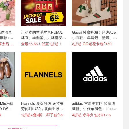
礼物清单
运动党的羊毛局🏃PUMA、
Gucci 抄底捡漏！经典Ace
礼推荐+折
球衣、瑜伽垫、足球都安排
小白鞋、单肩包、墨镜、腰
了！
带等
大牌1折起 €90收西太后土星耳钉
全场€6.66！低至1折起！
2折起 GG老花卡包£159
Miu乐福
Flannels 夏促升级 🔥拉夫
adidas 官网奥莱区 捡漏德
省¥1W+
劳伦T恤£32，北面羽绒服
训鞋、牛仔单肩包、Liberty
£75
联名等
款
1折起+叠9折！椰子鞋£22
4折起 🥐牛角包才€17.5