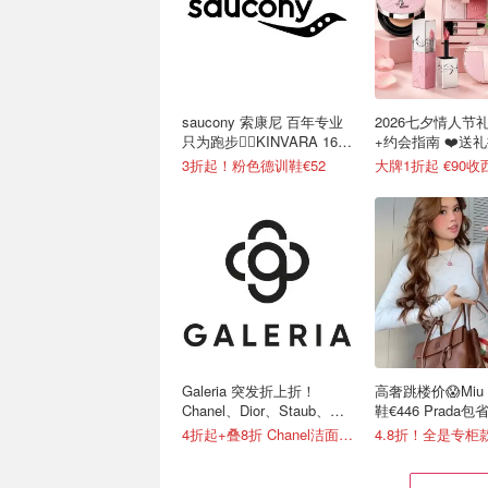
saucony 索康尼 百年专业
2026七夕情人节
只为跑步🏃‍♀️KINVARA 16
+约会指南 ❤️送
跑鞋仅€62
扣汇总
3折起！粉色德训鞋€52
Galeria 突发折上折！
高奢跳楼价😱Miu 
Chanel、Dior、Staub、黑
鞋€446 Prada包
绷带
4折起+叠8折 Chanel洁面罕见€43
4.8折！全是专柜