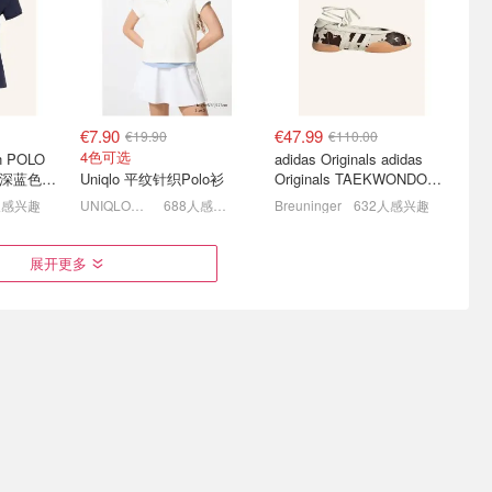
联名等
€9
今晚截止！🧸迷你泰迪熊€3.2
6.5折起+4.8折！
€7.90
€47.99
€19.90
€110.00
4色可选
en POLO
adidas Originals adidas
N 深蓝色珠
Uniqlo 平纹针织Polo衫
Originals TAEKWONDO
MEI 芭蕾鞋 棕色米色
人感兴趣
UNIQLO德国
688人感兴趣
Breuninger
632人感兴趣
盘点 芋头
Onitsukatiger潮流上新盘点
Camper 官网大促 🔥爆款鸳
展开更多
芭蕾风皮鞋👞€160
鸯乐福鞋、芭蕾鞋等捡漏！
 €40
平底鞋 €160
疑似霸哥！6折起+叠8.5折！
€172.16
€7.90
€279.65
€39.90
38 39 40都有快快！
2折捡漏！3色可选
ne
驼毛围巾
MM6 Buckled 儿童玛丽珍鞋
Uniqlo Ultra Stretch 紧身牛仔裤