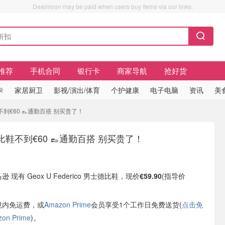
Dealmoon may be paid when users buy items via our links.
推荐
手机合同
银行卡
商家导航
抢好货
卡
家居厨卫
影视/演出/体育
个护健康
电子电脑
资讯
美
鞋不到€60 👞通勤百搭 别买贵了！
比鞋不到€60 👞通勤百搭 别买贵了！
逊 现有 Geox U Federico 男士德比鞋，现价
€59.90
(指导价
境内免运费，或
Amazon Prime
会员享受1个工作日免费送货(
点击免
n Prime
)。