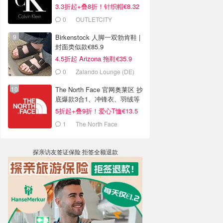
€9.6
3.3折起+叠8折！针织帽€8.32
0
OUTLETCITY
METZINGEN
Birkenstock 人脚一双勃肯鞋 |
封面类似款€85.9
4.5折起 Arizona 拖鞋€35.9
0
Zalando Lounge (DE)
The North Face 官网奥莱区 抄
底爆款3合1、冲锋衣、羽绒等
5折起+叠9折！爱心T恤€13.5
1
The North Face
探亲访友签证保险 拒签全额退款