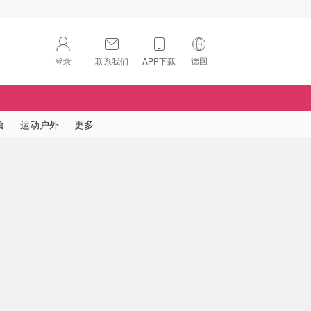
德国
登录
联系我们
APP下载
🇺🇸
美国
🇨🇳
中国
食
运动户外
更多
🇨🇦
加拿大
扫码下载 App
🇬🇧
英国
Download on the
App Store
🇩🇪
德国
Download the
Android App
🇫🇷
法国
🇮🇹
意大利
🇦🇺
澳洲