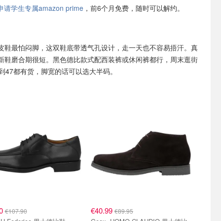
学生专属amazon prime
，前6个月免费，随时可以解约。
皮鞋最怕闷脚，这双鞋底带透气孔设计，走一天也不容易捂汗。真
新鞋磨合期很短。黑色德比款式配西装裤或休闲裤都行，周末逛街
9到47都有货，脚宽的话可以选大半码。
90
€40.99
€107.90
€89.95