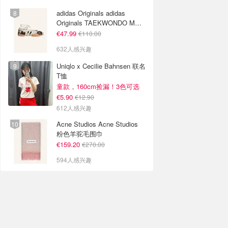
adidas Originals adidas
Originals TAEKWONDO MEI
芭蕾鞋 棕色米色
€47.99
€110.00
632人感兴趣
Uniqlo x Cecilie Bahnsen 联名
T恤
童款，160cm捡漏！3色可选
€5.90
€12.90
612人感兴趣
Acne Studios Acne Studios
粉色羊驼毛围巾
€159.20
€270.00
594人感兴趣