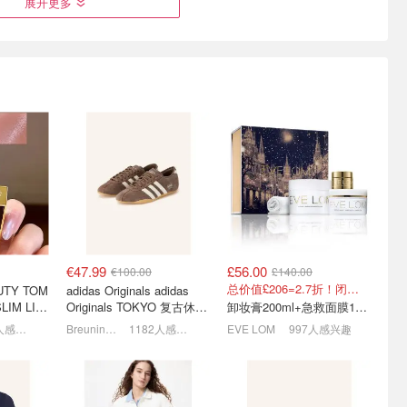
展开更多
e 官网奥莱
麦琴根打折村 清仓升级 抄
On 昂跑官网大促 🏃
、冲锋
底小剪刀✂️、麦昆、YSL、
Cloudpulse Next仅€95
Barbour等
5折起+叠9折！爱心T恤€13.5
1.5折起+叠8折！🥐可颂包€44.79
6.8折起，Cloud X 4 A€110
€47.99
£56.00
€100.00
£140.00
总价值£206=2.7折！闭眼冲这套！
UTY TOM
adidas Originals adidas
LIM LIP
Originals TOKYO 复古休闲
卸妆膏200ml+急救面膜100ml+青春面霜15ml
红 open
鞋 深棕色
1455人感兴趣
Breuninger
1182人感兴趣
EVE LOM
997人感兴趣
日男女鞋上
H&M 官网闪促⏰抢换季针
男友力Max穿搭💯 石头岛/
 €108
织、百搭衬衫、迪士尼三方
拉夫劳伦/Gucci