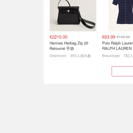
4.5折起 Arizona 拖鞋€35.9
十年联名香氛蜡烛 
€2210.00
€63.99
€145.00
Hermes Herbag Zip 20
Polo Ralph Laur
Retourné 手袋
RALPH LAURE
地布 Polo衫
Dealmoon
955人感兴趣
Breuninger
782
26FW秋冬新品🍂UGG毛拖
ON经典鞋款上新
€105 勃肯拖鞋€112
紫优雅运动服来袭
奢牌一律7.5折！
Club-T 渐变运动鞋
€5.90
€159.20
€12.90
€270.00
童款，160cm捡漏！3色可选
Acne Studios Ac
Uniqlo x Cecilie Bahnsen 联名T恤
Studios 粉色羊