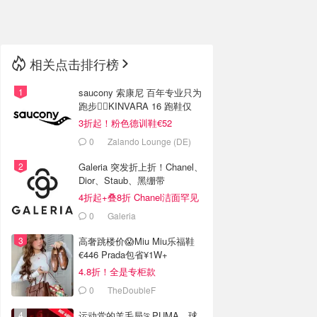
🇳🇿
新西兰
相关点击排行榜
saucony 索康尼 百年专业只为
跑步🏃‍♀️KINVARA 16 跑鞋仅
€62
3折起！粉色德训鞋€52
0
Zalando Lounge (DE)
Galeria 突发折上折！Chanel、
Dior、Staub、黑绷带
4折起+叠8折 Chanel洁面罕见
€43
0
Galeria
高奢跳楼价😱Miu Miu乐福鞋
€446 Prada包省¥1W+
4.8折！全是专柜款
0
TheDoubleF
运动党的羊毛局🏃PUMA、球