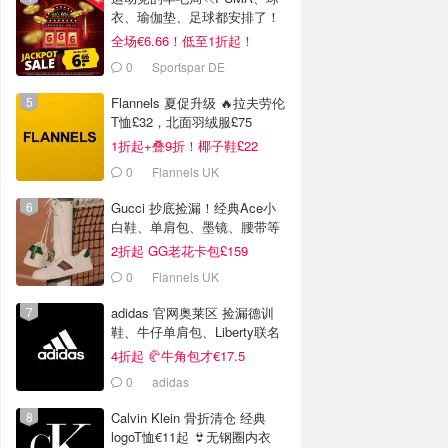
衣、瑜伽垫、足球都安排了！
全场€6.66！低至1折起！
0
Sportspar DE
Flannels 夏促升级 🔥拉夫劳伦
T恤£32，北面羽绒服£75
1折起+叠9折！椰子鞋£22
0
Flannels UK
Gucci 抄底捡漏！经典Ace小
白鞋、单肩包、墨镜、腰带等
2折起 GG老花卡包£159
0
Flannels UK
adidas 官网奥莱区 捡漏德训
鞋、牛仔单肩包、Liberty联名
等
4折起 🥐牛角包才€17.5
0
adidas
Calvin Klein 骨折清仓 经典
logoT恤€11起 👙无钢圈内衣