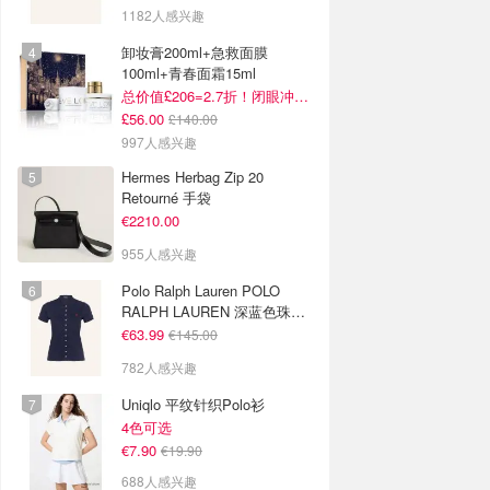
1182人感兴趣
卸妆膏200ml+急救面膜
100ml+青春面霜15ml
总价值£206=2.7折！闭眼冲这套！
£56.00
£140.00
997人感兴趣
Hermes Herbag Zip 20
Retourné 手袋
€2210.00
955人感兴趣
Polo Ralph Lauren POLO
RALPH LAUREN 深蓝色珠地
布 Polo衫
€63.99
€145.00
782人感兴趣
Uniqlo 平纹针织Polo衫
4色可选
€7.90
€19.90
688人感兴趣