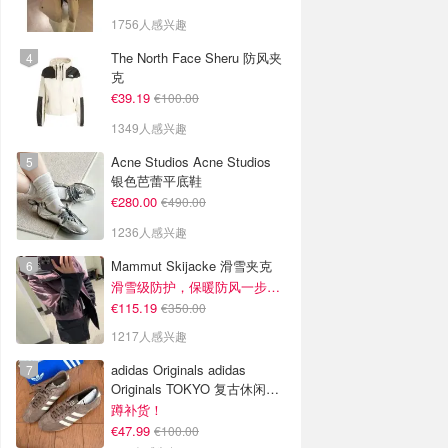
1756人感兴趣
The North Face Sheru 防风夹
克
€39.19
€100.00
1349人感兴趣
Acne Studios Acne Studios
银色芭蕾平底鞋
€280.00
€490.00
1236人感兴趣
Mammut Skijacke 滑雪夹克
滑雪级防护，保暖防风一步到位！仅剩s！
€115.19
€350.00
1217人感兴趣
adidas Originals adidas
Originals TOKYO 复古休闲鞋
深棕色
蹲补货！
€47.99
€100.00