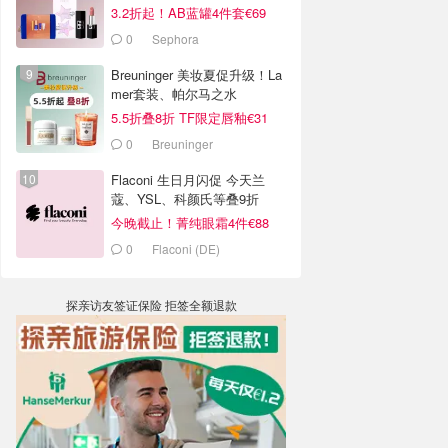
3.2折起！AB蓝罐4件套€69
0
Sephora
Breuninger 美妆夏促升级！La
mer套装、帕尔马之水
5.5折叠8折 TF限定唇釉€31
0
Breuninger
Flaconi 生日月闪促 今天兰
蔻、YSL、科颜氏等叠9折
今晚截止！菁纯眼霜4件€88
0
Flaconi (DE)
探亲访友签证保险 拒签全额退款