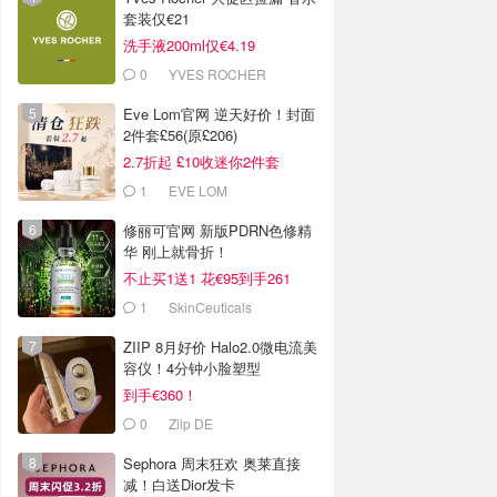
套装仅€21
洗手液200ml仅€4.19
0
YVES ROCHER
Eve Lom官网 逆天好价！封面
2件套£56(原£206)
2.7折起 £10收迷你2件套
1
EVE LOM
修丽可官网 新版PDRN色修精
华 刚上就骨折！
不止买1送1 花€95到手261
1
SkinCeuticals
ZIIP 8月好价 Halo2.0微电流美
容仪！4分钟小脸塑型
到手€360！
0
Ziip DE
Sephora 周末狂欢 奥莱直接
减！白送Dior发卡