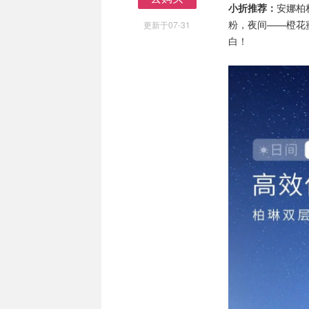
小折推荐：
安娜柏
去购买
粉，夜间——橙花
更新于07-31
白！