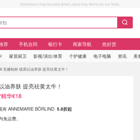
Dealmoon may be paid when users buy items via our links.
推荐
手机合同
银行卡
商家导航
抢好货
卡
家居厨卫
影视/演出/体育
个护健康
电子电脑
资讯
美
€18 安娜柏林 德系以油养肤 提亮祛黄太牛！
以油养肤 提亮祛黄太牛！
蜜精华€18
 现有 ANNEMARIE BÖRLIND
5.8折起
境内免运费。