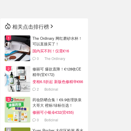
🇳🇿
新西兰
相关点击排行榜
The Ordinary 网红磨砂水杯！
可以直接买了！
国内买不到！仅需€16
0
The Ordinary
修丽可 爆款直降！€128收CE
精华(官€172)
变相6.5折起 新版色修精华€66
2
Boticinal
药妆防晒合集！€9.9收理肤泉
大哥大 橙标/绿标任选！
修丽可小银伞€32(官€55)
0
Boticinal
Yves Rocher 大促区捡漏 香水