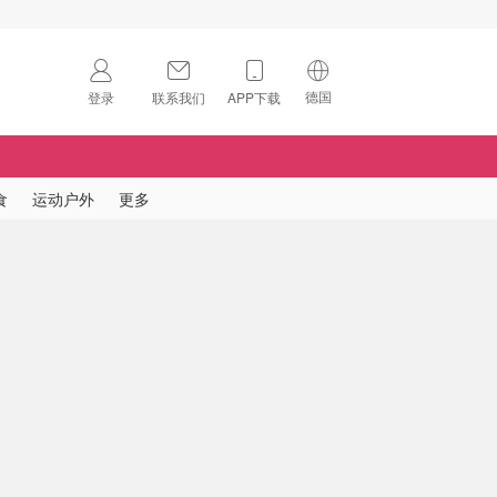
德国
登录
联系我们
APP下载
🇺🇸
美国
🇨🇳
中国
食
运动户外
更多
🇨🇦
加拿大
扫码下载 App
🇬🇧
英国
Download on the
App Store
🇩🇪
德国
Download the
Android App
🇫🇷
法国
🇮🇹
意大利
🇦🇺
澳洲