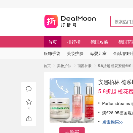
首页
排行榜
德国攻略
德国药
服饰手袋
美妆护肤
母婴儿童
金融/信用
首页
美妆护肤
面部护肤
5.8折起 橙花蜜精华
安娜柏林 德系
5.8折起 橙花
Parfumdreams
4
满€28.95德国
点击购买>>
去购买