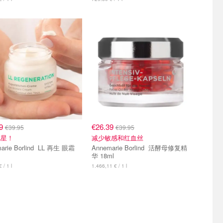
99
€26.39
€39.95
€39.95
克星！
减少敏感和红血丝
e Borlind LL 再生 眼霜
Annemarie Borlind 活酵母修复精
华 18ml
 / 1 l
1.466,11 € / 1 l