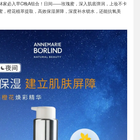
林家必入早C晚A组合！日间——玫瑰蜜，深入肌底弹润，上妆不卡
蜜，橙花植萃提取，高效保湿屏障，深度补水锁水，还能抗氧美