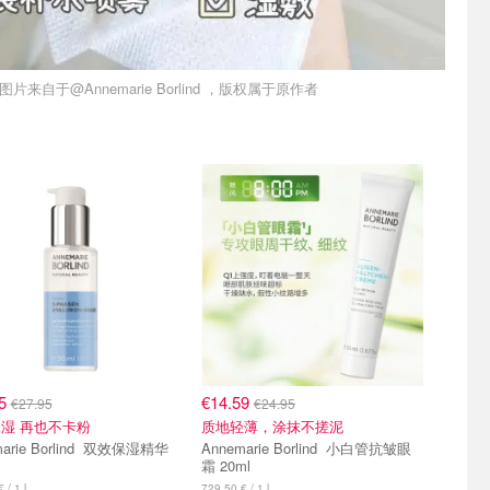
图片来自于@Annemarie Borlind ，版权属于原作者
35
€14.59
€27.95
€24.95
湿 再也不卡粉
质地轻薄，涂抹不搓泥
e Borlind 双效保湿精华
Annemarie Borlind 小白管抗皱眼
霜 20ml
 / 1 l
729.50 € / 1 l