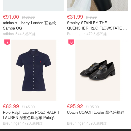
€91.00
€31.99
€130.00
€49.99
adidas x Liberty London 联名款
Stanley STANLEY THE
Samba OG
QUENCHER H2.O FLOWSTATE 保
温杯 1.18L 黑色
adidas
544人感兴趣
Breuninger
472人感兴趣
7
8
€63.99
€95.92
€145.00
€195.00
Polo Ralph Lauren POLO RALPH
Coach COACH Loafer 黑色乐福鞋
LAUREN 深蓝色珠地布 Polo衫
Breuninger
472人感兴趣
Breuninger
439人感兴趣