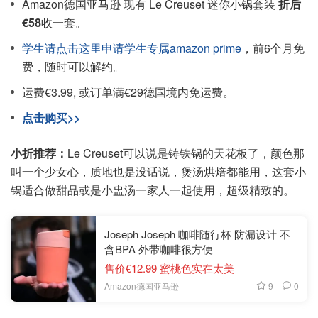
Amazon德国亚马逊 现有 Le Creuset 迷你小锅套装
折后
€58
收一套。
学生请点击这里申请学生专属amazon prime
，前6个月免
费，随时可以解约。
运费€3.99, 或订单满€29德国境内免运费。
点击购买>>
小折推荐：
Le Creuset可以说是铸铁锅的天花板了，颜色那
叫一个少女心，质地也是没话说，煲汤烘焙都能用，这套小
锅适合做甜品或是小盅汤一家人一起使用，超级精致的。
Joseph Joseph 咖啡随行杯 防漏设计 不
含BPA 外带咖啡很方便
售价€12.99 蜜桃色实在太美
9
0
Amazon德国亚马逊