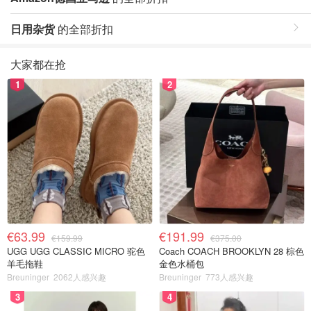
日用杂货
的全部折扣
大家都在抢
1
2
€63.99
€191.99
€159.99
€375.00
UGG UGG CLASSIC MICRO 驼色
Coach COACH BROOKLYN 28 棕色
羊毛拖鞋
金色水桶包
Breuninger
2062人感兴趣
Breuninger
773人感兴趣
3
4