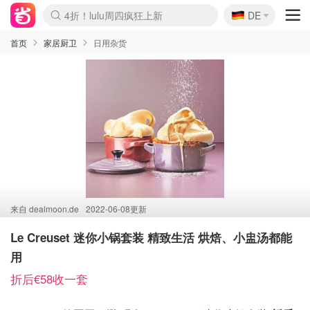
🇩🇪
4折！lulu周四疯狂上新
DE
Boticinal 夏促开抢！
还没结束！&OtherStories大促
Joybuy变相75折 随时失效
速领！Stanley独家85折
疑似霸哥！Camper额外叠85折
Zalando 奥莱闪促！每日更新
Moncler反季囤！5折起+叠9折
Coach Brooklyn仅€192
首页
家居厨卫
日用杂货
来自
dealmoon.de
2022-06-08更新
Le Creuset 迷你小锅套装 精致生活 烘焙、小盅汤都能
用
折后€58收一套