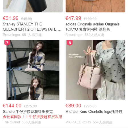
€31.99
€47.99
€49.99
€100.00
Stanley STANLEY THE
adidas Originals adidas Originals
QUENCHER H2.O FLOWSTATE 保
TOKYO 复古休闲鞋 深棕色
温杯 1.18L 黑色
Breuninger
651人感兴趣
Breuninger
562人感兴趣
7
8
€144.00
€89.00
€275.00
€295.00
Sandro 牛仔拼接麻花针织夹克
Michael Kors Charlotte logo托特包
金玟庭同款！！牛仔拼接超有层次感
The Outnet
556人感兴趣
MICHAEL KORS
554人感兴趣