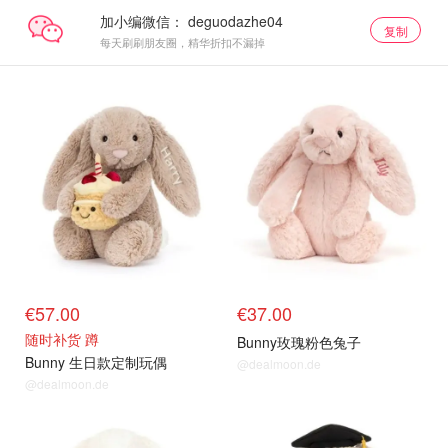
加小编微信：
复制
每天刷刷朋友圈，精华折扣不漏掉
€57.00
€37.00
随时补货 蹲
Bunny玫瑰粉色兔子
Bunny 生日款定制玩偶
@dealmoon.de
@dealmoon.de