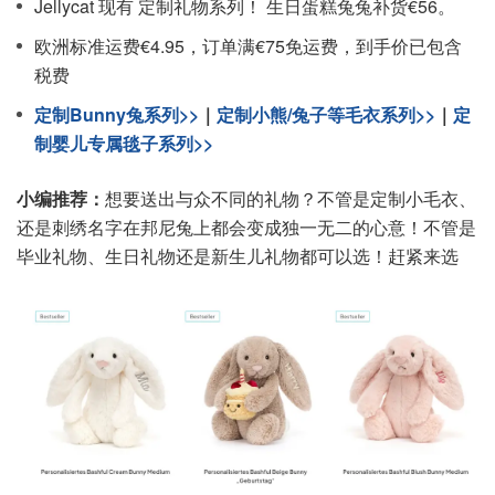
Jellycat 现有 定制礼物系列！ 生日蛋糕兔兔补货€56。
欧洲标准运费€4.95，订单满€75免运费，到手价已包含
税费
定制Bunny兔系列>>
｜
定制小熊/兔子等毛衣系列>>
｜
定
制婴儿专属毯子系列>>
小编推荐：
想要送出与众不同的礼物？不管是定制小毛衣、
还是刺绣名字在邦尼兔上都会变成独一无二的心意！不管是
毕业礼物、生日礼物还是新生儿礼物都可以选！赶紧来选