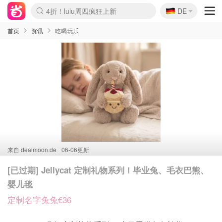
🇩🇪
4折！lulu周四疯狂上新
DE
Boticinal 夏促开抢！
还没结束！&OtherStories大促
Joybuy变相75折 随时失效
速领！Stanley独家85折
疑似霸哥！Camper额外叠85折
Zalando 奥莱闪促！每日更新
Moncler反季囤！5折起+叠9折
Coach Brooklyn仅€192
首页
资讯
吃喝玩乐
来自
dealmoon.de
06-06更新
[已过期] Jellycat 定制礼物系列！毕业兔、毛衣巴熊、
婴儿毯
定制名字兔兔€36