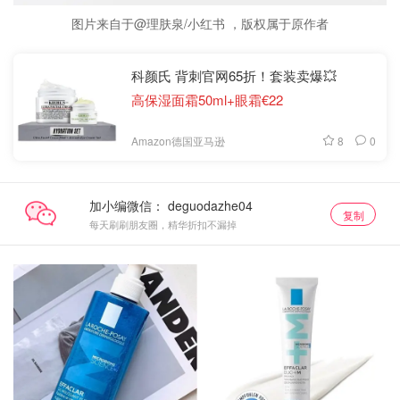
图片来自于@理肤泉/小红书 ，版权属于原作者
科颜氏 背刺官网65折！套装卖爆💥
高保湿面霜50ml+眼霜€22
8
0
Amazon德国亚马逊
加小编微信：
复制
每天刷刷朋友圈，精华折扣不漏掉