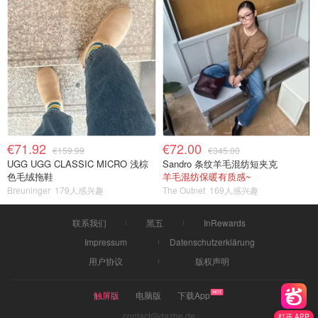
€71.92
€72.00
€159.99
€345.00
UGG UGG CLASSIC MICRO 浅棕
Sandro 条纹羊毛混纺短夹克
色毛绒拖鞋
羊毛混纺保暖有质感~
Breuninger
179人感兴趣
The Outnet
169人感兴趣
联系我们
黑五
InRewards
Impressum
Datenschutzerklärung
用户协议
版权声明
触屏版
电脑版
下载App
contact@dazhe.de
打开 APP