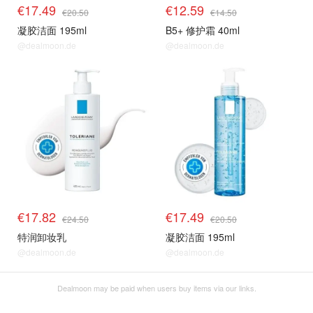
€17.49
€12.59
€20.50
€14.50
凝胶洁面 195ml
B5+ 修护霜 40ml
@dealmoon.de
@dealmoon.de
€17.82
€17.49
€24.50
€20.50
特润卸妆乳
凝胶洁面 195ml
@dealmoon.de
@dealmoon.de
Dealmoon may be paid when users buy items via our links.