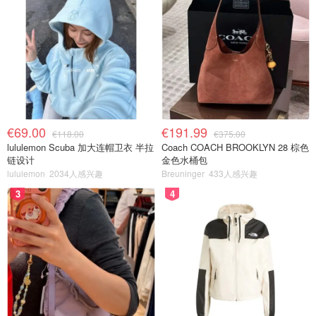
€69.00
€191.99
€118.00
€375.00
lululemon Scuba 加大连帽卫衣 半拉
Coach COACH BROOKLYN 28 棕色
链设计
金色水桶包
lululemon
2034人感兴趣
Breuninger
433人感兴趣
3
4