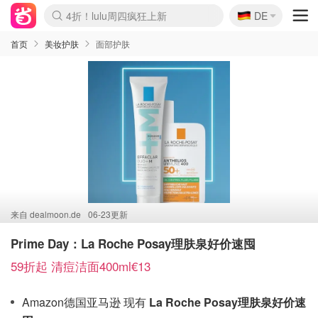
🇩🇪
4折！lulu周四疯狂上新
DE
Boticinal 夏促开抢！
还没结束！&OtherStories大促
Joybuy变相75折 随时失效
速领！Stanley独家85折
疑似霸哥！Camper额外叠85折
Zalando 奥莱闪促！每日更新
Moncler反季囤！5折起+叠9折
Coach Brooklyn仅€192
首页
美妆护肤
面部护肤
来自
dealmoon.de
06-23更新
Prime Day：La Roche Posay理肤泉好价速囤
59折起 清痘洁面400ml€13
Amazon德国亚马逊 现有
La Roche Posay理肤泉好价速