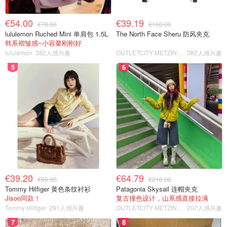
€54.00
€39.19
€78.00
€100.00
lululemon Ruched Mini 单肩包 1.5L
The North Face Sheru 防风夹克
韩系褶皱感~小容量刚刚好
lululemon
382人感兴趣
OUTLETCITY METZINGEN
382人感兴趣
5
6
€39.20
€64.79
€99.90
€210.00
Tommy Hilfiger 黄色条纹衬衫
Patagonia Skysail 连帽夹克
Jisoo同款！
复古撞色设计，山系感直接拉满
Tommy Hilfiger
291人感兴趣
OUTLETCITY METZINGEN
207人感兴趣
7
8