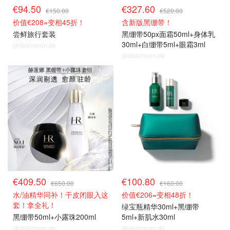
€94.50
€327.60
€150.00
€520.00
价值€208=变相45折！
含新版黑绷带！
尝鲜旅行套装
黑绷带50px面霜50ml+身体乳
30ml+白绷带5ml+眼霜3ml
@dealmoon.de
@dealmoon.de
套装63折
套装63折
€409.50
€100.80
€650.00
€160.00
水/油精华同补！干皮闭眼入这
价值€206=变相48折！
套！拿全礼！
绿宝瓶精华30ml+黑绷带
黑绷带50ml+小露珠200ml
5ml+新肌水30ml
@dealmoon.de
@dealmoon.de