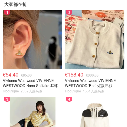
大家都在抢
1
2
€54.40
€158.40
€85.00
€330.00
Vivienne Westwood VIVIENNE
Vivienne Westwood VIVIENNE
WESTWOOD Nano Solitaire 耳环
WESTWOOD 'Bea' 短款开衫
Rboutique
2059人感兴趣
Rboutique
1551人感兴趣
3
4