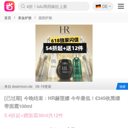
🇩🇪
4折！lulu周四疯狂上新
DE
Boticinal 夏促开抢！
还没结束！&OtherStories大促
Joybuy变相75折 随时失效
速领！Stanley独家85折
疑似霸哥！Camper额外叠85折
Zalando 奥莱闪促！每日更新
Moncler反季囤！5折起+叠9折
Coach Brooklyn仅€192
首页
美妆护肤
面部护肤
来自
dealmoon.de
06-19更新
独家
[已过期] 今晚结束：HR赫莲娜 今年最低！€345收黑绷
带面霜100ml
5.4折起+赠面霜30ml共12件