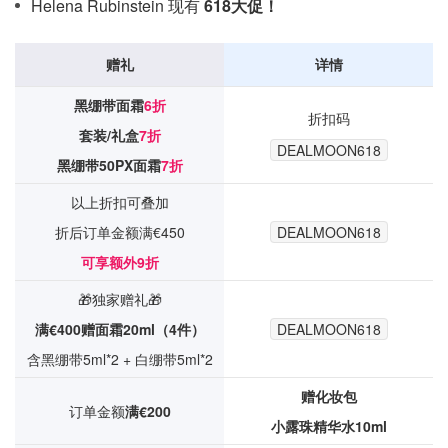
Helena Rubinstein 现有
618
大促！
赠礼
详情
黑绷带面霜
6折
折扣码
套装/礼盒
7折
DEALMOON618
黑绷带50PX面霜
7折
以上折扣可叠加
折后订单金额满€450
DEALMOON618
可享额外9折
🎁独家赠礼🎁
满€400赠面霜20ml（4件）
DEALMOON618
含黑绷带5ml*2 + 白绷带5ml*2
赠化妆包
订单金额
满€200
小露珠精华水10ml