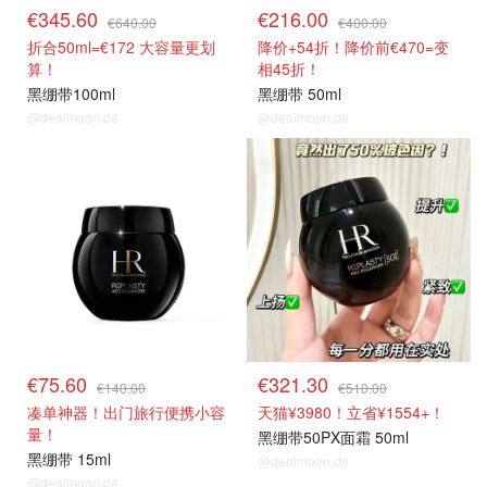
€345.60
€216.00
€640.00
€400.00
折合50ml=€172 大容量更划
降价+54折！降价前€470=变
算！
相45折！
黑绷带100ml
黑绷带 50ml
@dealmoon.de
@dealmoon.de
黑绷带54折
50PX面霜63折
€75.60
€321.30
€140.00
€510.00
凑单神器！出门旅行便携小容
天猫¥3980！立省¥1554+！
量！
黑绷带50PX面霜 50ml
黑绷带 15ml
@dealmoon.de
@dealmoon.de