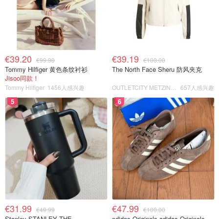
€39.20
€39.19
€99.90
€100.00
Tommy Hilfiger 黄色条纹衬衫
The North Face Sheru 防风夹克
Jisoo同款！
Tommy Hilfiger
1456人感兴趣
OUTLETCITY METZINGEN
657人感兴趣
5
6
€31.99
€47.99
€49.99
€100.00
Stanley STANLEY THE
adidas Originals adidas Originals