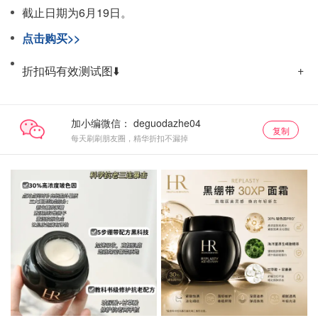
截止日期为6月19日。
点击购买>>
折扣码有效测试图⬇️
加小编微信：
复制
每天刷刷朋友圈，精华折扣不漏掉
黑绷带54折
黑绷带54折