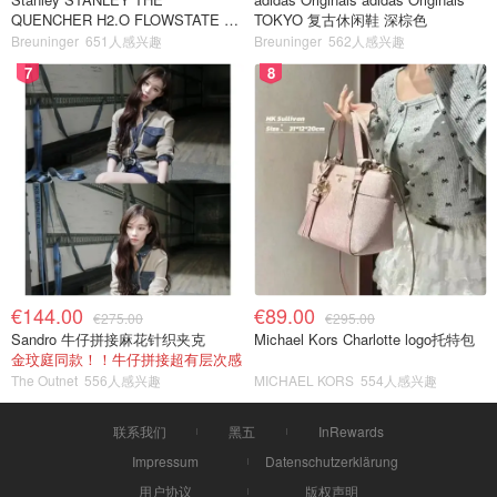
QUENCHER H2.O FLOWSTATE 保
TOKYO 复古休闲鞋 深棕色
温杯 1.18L 黑色
Breuninger
651人感兴趣
Breuninger
562人感兴趣
7
8
€144.00
€89.00
€275.00
€295.00
Sandro 牛仔拼接麻花针织夹克
Michael Kors Charlotte logo托特包
金玟庭同款！！牛仔拼接超有层次感
The Outnet
556人感兴趣
MICHAEL KORS
554人感兴趣
联系我们
黑五
InRewards
Impressum
Datenschutzerklärung
用户协议
版权声明