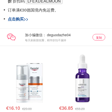
折
折扣码
LFEXDEALMOON
订单满€30德国境内免运费。
点击购买>>
加小编微信：
复制
每天刷刷朋友圈，精华折扣不漏掉
€16.10
€36.85
€23.00
€55.20