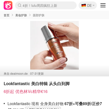
🇩🇪
4折！lulu周四疯狂上新
DE
Boticinal 夏促开抢！
还没结束！&OtherStories大促
Joybuy变相75折 随时失效
速领！Stanley独家85折
疑似霸哥！Camper额外叠85折
Zalando 奥莱闪促！每日更新
Moncler反季囤！5折起+叠9折
Coach Brooklyn仅€192
首页
美妆护肤
面部护肤
来自
dealmoon.de
07-31更新
Lookfantastic 美白特辑 从头白到脚
6折起 优色林Vc精华€16
Lookfantastic 现有 全身美白好物
67折+可叠89折/正价7