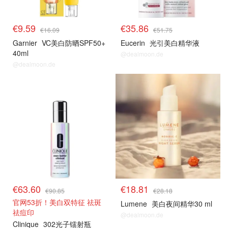
€9.59
€35.86
€16.09
€51.75
Garnier
VC美白防晒SPF50+
Eucerin
光引美白精华液
40ml
@dealmoon.de
@dealmoon.de
€63.60
€18.81
€90.85
€28.18
官网53折！美白双特征 祛斑
Lumene
美白夜间精华30 ml
祛痘印
@dealmoon.de
Clinique
302光子镭射瓶