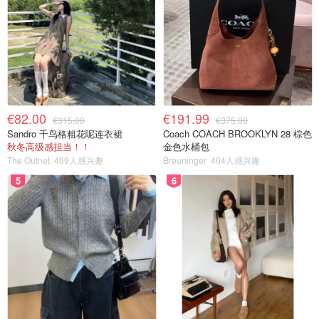
€82.00
€191.99
€315.00
€375.00
Sandro 千鸟格粗花呢连衣裙
Coach COACH BROOKLYN 28 棕色
秋冬高级感担当！！
金色水桶包
The Outnet
469人感兴趣
Breuninger
404人感兴趣
5
6