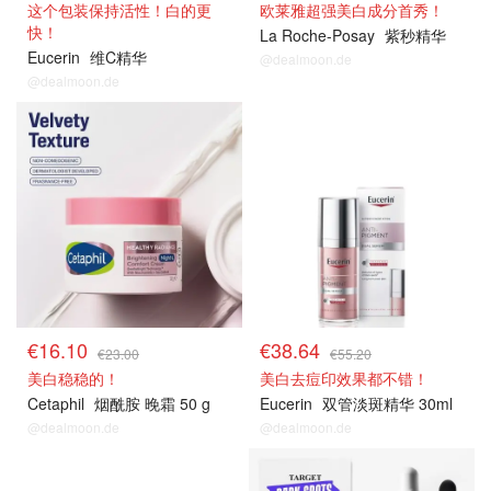
这个包装保持活性！白的更
欧莱雅超强美白成分首秀！
快！
La Roche-Posay
紫秒精华
Eucerin
维C精华
@dealmoon.de
@dealmoon.de
€16.10
€38.64
€23.00
€55.20
美白稳稳的！
美白去痘印效果都不错！
Cetaphil
烟酰胺 晚霜 50 g
Eucerin
双管淡斑精华 30ml
@dealmoon.de
@dealmoon.de