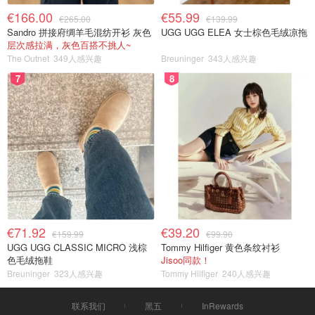
€166.00
€55.99
€265.00
€139.99
Sandro 拼接府绸羊毛混纺开衫 灰色
UGG UGG ELEA 女士棕色毛绒凉拖
层次感拉满，灰色百搭不挑人~
The Outnet
349人感兴趣
Breuninger
343人感兴趣
7
8
€71.92
€39.20
€159.99
€99.90
UGG UGG CLASSIC MICRO 浅棕
Tommy Hilfiger 黄色条纹衬衫
色毛绒拖鞋
Jisoo同款！
Breuninger
323人感兴趣
Tommy Hilfiger
240人感兴趣
联系我们
黑五
InRewards