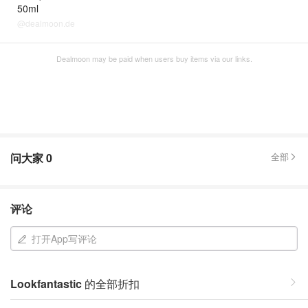
50ml
@dealmoon.de
Dealmoon may be paid when users buy items via our links.
问大家
0
全部
评论
打开App写评论
Lookfantastic
的全部折扣