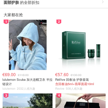
面部护肤
的全部折扣
大家都在抢
1
2
€69.00
€57.60
€118.00
€130.00
lululemon Scuba 加大连帽卫衣 半拉
ReVive 回春油 护肤套装
链设计
含回春油5ml+翡翠面霜10ml
lululemon
2032人感兴趣
Revive
508人感兴趣
3
4