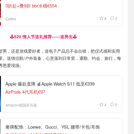
3折起+叠9折 bbr水桶€554
8
2
Cettire
🕹️520 情人节送礼推荐——送男生🕹️
型男，还是游戏爱好者，送电子产品总不会出错，把仪式感和实用
里。送情侣鞋/户外装备，心意落到日常里，通勤、约会、旅行，每
秀恩爱现场。
Apple 爆款直降 🍎Apple Watch S11 低至€339
AirPods 4代耳机€97
4
0
Amazon德国亚马逊
奢牌配饰：Loewe、Gucci、YSL 腰带/卡包/耳饰