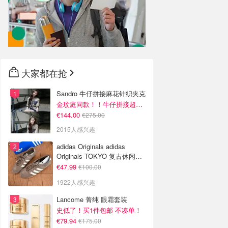
大家都在抢
Sandro 牛仔拼接麻花针织夹克
金玟庭同款！！牛仔拼接超有层次感
€144.00
€275.00
2015人感兴趣
adidas Originals adidas
Originals TOKYO 复古休闲鞋
深棕色
€47.99
€100.00
1922人感兴趣
Lancome 菁纯 眼霜套装
史低了！买1件包邮 不凑单！
€79.94
€175.00