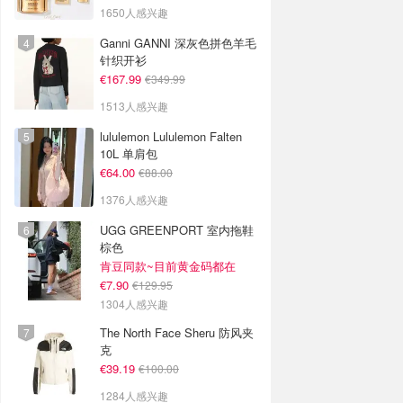
1650人感兴趣
Ganni GANNI 深灰色拼色羊毛
针织开衫
€167.99
€349.99
1513人感兴趣
lululemon Lululemon Falten
10L 单肩包
€64.00
€88.00
1376人感兴趣
UGG GREENPORT 室内拖鞋
棕色
肯豆同款~目前黄金码都在
€7.90
€129.95
1304人感兴趣
The North Face Sheru 防风夹
克
€39.19
€100.00
1284人感兴趣