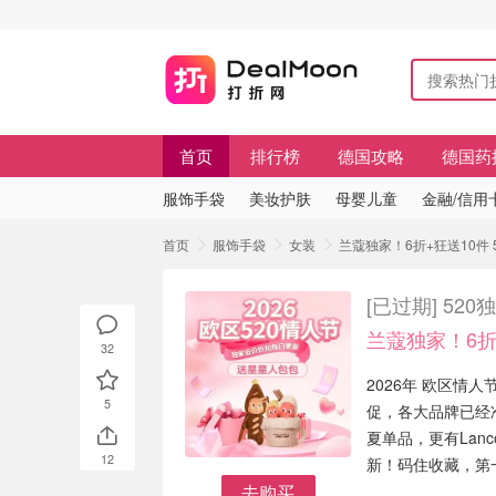
首页
排行榜
德国攻略
德国药
服饰手袋
美妆护肤
母婴儿童
金融/信用
首页
服饰手袋
女装
兰蔻独家！6折+狂送10件 
[已过期]
520
兰蔻独家！6折
32
2026年 欧区情
5
促，各大品牌已经准备
夏单品，更有Lanc
12
新！码住收藏，第一
去购买