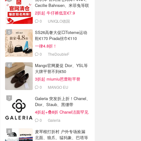
Cecilie Bahnsen、米菲兔等联
名
2折起 牛仔裤低至€7.9
0
UNIQLO德国
SS26高奢大促💥Toteme运动
鞋€170 Prada丝巾€110
一律4.8折！
0
TheDoubleF
Mango官网夏促 Dior、YSL等
大牌平替不到€50
3折起 miumiu芭蕾鞋平替
€35.99
0
MANGO EU
Galeria 突发折上折！Chanel、
Dior、Staub、黑绷带
4折起+叠8折 Chanel洁面罕见
€43
0
Galeria
麦琴根打折村 户外专场捡漏
北面、狼爪、猛犸象、巴塔等