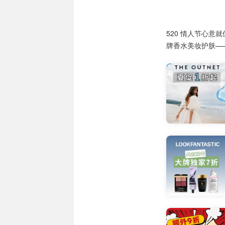
520 情人节心
牌香水美妆护肤—