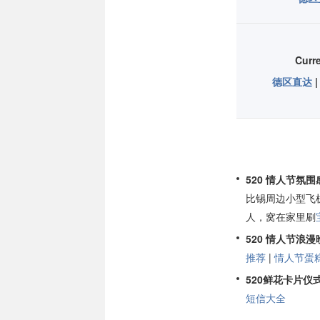
Cur
德区直达
520 情人节氛
比锡周边小型飞
人，窝在家里刷
520 情人节浪漫
推荐
|
情人节蛋
520鲜花卡片仪
短信大全