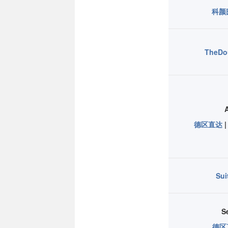
科颜
TheDo
A
德区直达
Sui
S
德区