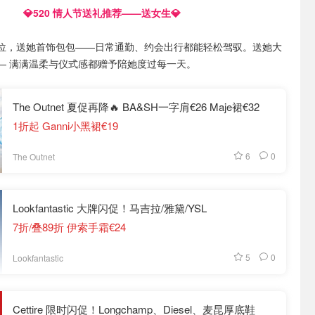
💎520 情人节送礼推荐——送女生💎
意就位，送她首饰包包——日常通勤、约会出行都能轻松驾驭。送她大
— 满满温柔与仪式感都赠予陪她度过每一天。
The Outnet 夏促再降🔥 BA&SH一字肩€26 Maje裙€32
1折起 Ganni小黑裙€19
6
0
The Outnet
Lookfantastic 大牌闪促！马吉拉/雅黛/YSL
7折/叠89折 伊索手霜€24
5
0
Lookfantastic
Cettire 限时闪促！Longchamp、Diesel、麦昆厚底鞋