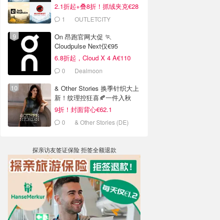
2.1折起+叠8折！抓绒夹克€28
1
OUTLETCITY
METZINGEN
On 昂跑官网大促 🏃
Cloudpulse Next仅€95
6.8折起，Cloud X 4 A€110
0
Dealmoon
& Other Stories 换季针织大上
新！纹理控狂喜🍂一件入秋
9折！封面背心€62.1
0
& Other Stories (DE)
探亲访友签证保险 拒签全额退款