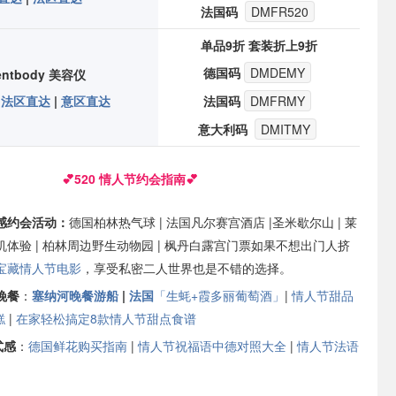
法国码
DMFR520
单品9折 套装折上9折
德国码
DMDEMY
rentbody 美容仪
|
法区直达
|
意区直达
法国码
DMFRMY
意大利码
DMITMY
💕520 情人节约会指南💕
围感约会活动：
德国柏林热气球
|
法国凡尔赛宫酒店
|
圣米歇尔山
|
莱
机体验
|
柏林周边野生动物园
|
枫丹白露宫门票
如果不想出门人挤
宝藏情人节电影
，享受私密二人世界也是不错的选择。
晚餐
：
塞纳河晚餐游船
|
法国
「生蚝+霞多丽葡萄酒」
|
情人节甜品
糕
|
在家轻松搞定8款情人节甜点食谱
式感
：
德国鲜花购买指南
|
情人节祝福语中德对照大全
|
情人节法语