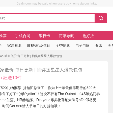
Dealmoon may be paid when users buy items via our links.
推荐
手机合同
银行卡
商家导航
抢好货
卡
家居厨卫
影视/演出/体育
个护健康
电子电脑
资讯
美
520独家低价 每日更新 | 抽奖送星星人爆款包包
独家低价 每日更新 | 抽奖送星星人爆款包包
+狂送10件
人节520礼物推荐+折扣汇总来了！作为上半年最值得期待的520大
了好了“心动的offer”！这次不仅有The Outnet、24S等热门春
ome兰蔻、HR赫莲娜、Diptyque等美妆香氛大牌号offer即将更
时间Get 520情人节每日的好折扣哦！