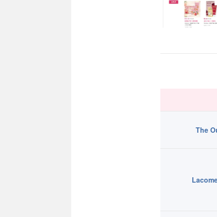
The O
Lacom