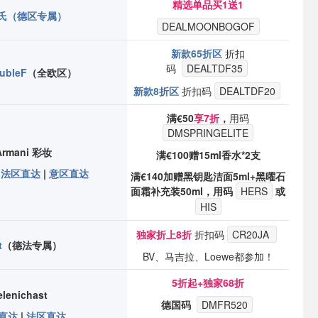
精选单品买1送1
氏（德区专属）
DEALMOONBOGOF
新款65折区
折扣
码
DEALTDF35
ubleF
（全欧区）
新款8折区
折扣码
DEALTDF20
满€50
享7折
，
用码
DMSPRINGELITE
rmani 彩妆
满€100赠15ml香水*2支
|
法区直达
|
意区直达
满€140加赠黑钥匙洁面5ml+黑曜石
面霜补充装50ml，用码
HERS
或
HIS
独家折上8折
折扣码
CR20JA
t
（德法专属）
BV、马吉拉、Loewe都参加！
5折起+独家68折
elenichast
德国码
DMFR520
直达
|
法区直达