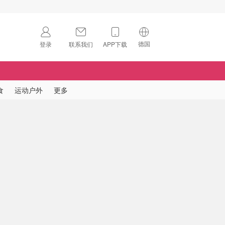
德国
登录
联系我们
APP下载
🇺🇸
美国
🇨🇳
中国
食
运动户外
更多
🇨🇦
加拿大
扫码下载 App
🇬🇧
英国
Download on the
App Store
🇩🇪
德国
Download the
Android App
🇫🇷
法国
🇮🇹
意大利
🇦🇺
澳洲