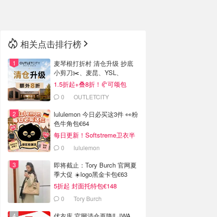
🇳🇿
新西兰
相关点击排行榜
麦琴根打折村 清仓升级 抄底
小剪刀✂️、麦昆、YSL、
Barbour等
1.5折起+叠8折！🥐可颂包
€44.79
0
OUTLETCITY
METZINGEN
lululemon 今日必买这3件 👀粉
色牛角包€64
每日更新！Softstreme卫衣半
价
0
lululemon
即将截止：Tory Burch 官网夏
季大促 ☀️logo黑金卡包€63
5折起 封面托特包€148
0
Tory Burch
优衣库 官网清仓再降‼️ JWA、