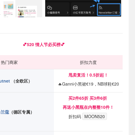
💕520 情人节必买榜💕
热门商家
折扣力度
甩卖复活！
0.5折起！
utnet
（全欧区）
🔥Ganni小黑裙€19，NB球鞋€20
买2件65折 买3件6折
再送小黑瓶在内整整10件！
e兰蔻
（德区专属）
折扣码
MOON520