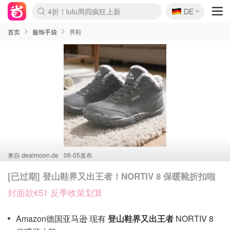
🇩🇪
4折！lulu周四疯狂上新
DE
Boticinal 夏促开抢！
还没结束！&OtherStories大促
Joybuy变相75折 随时失效
速领！Stanley独家85折
疑似霸哥！Camper额外叠85折
Zalando 奥莱闪促！每日更新
Moncler反季囤！5折起+叠9折
Coach Brooklyn仅€192
首页
服饰手袋
男鞋
来自
dealmoon.de
06-05发布
[已过期] 登山鞋界又出王者！NORTIV 8 保暖靴折扣啦
封面款€51 反季收菜划算
Amazon德国亚马逊 现有
登山鞋界又出王者
NORTIV 8