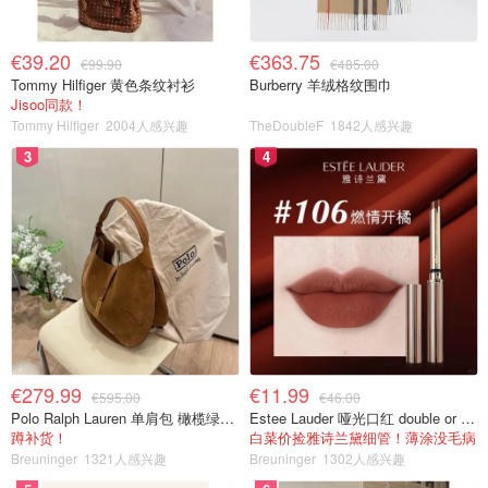
€39.20
€363.75
€99.90
€485.00
Tommy Hilfiger 黄色条纹衬衫
Burberry 羊绒格纹围巾
Jisoo同款！
Tommy Hilfiger
2004人感兴趣
TheDoubleF
1842人感兴趣
3
4
€279.99
€11.99
€595.00
€46.00
Polo Ralph Lauren 单肩包 橄榄绿金色
Estee Lauder 哑光口红 double or nothing色号
蹲补货！
白菜价捡雅诗兰黛细管！薄涂没毛病
Breuninger
1321人感兴趣
Breuninger
1302人感兴趣