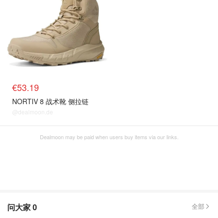
€53.19
NORTIV 8 战术靴 侧拉链
@dealmoon.de
Dealmoon may be paid when users buy items via our links.
问大家
0
全部