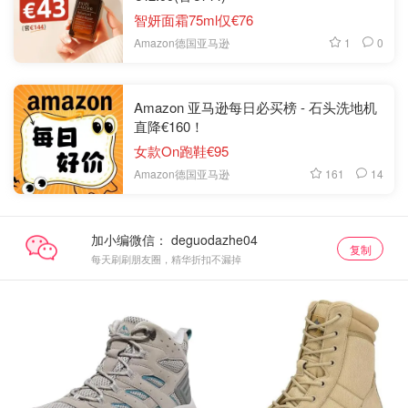
智妍面霜75ml仅€76
1
0
Amazon德国亚马逊
Amazon 亚马逊每日必买榜 - 石头洗地机
直降€160！
女款On跑鞋€95
161
14
Amazon德国亚马逊
加小编微信：
复制
每天刷刷朋友圈，精华折扣不漏掉