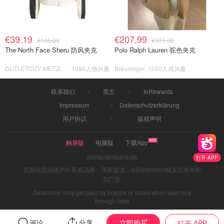
€39.19
€207.99
€100.00
€375.00
The North Face Sheru 防风夹克
Polo Ralph Lauren 驼色夹克
OUTLETCITY METZINGEN
1090人感兴趣
Breuninger
1050人感兴趣
联系我们
黑五
InRewards
Impressum
Datenschutzerklärung
用户协议
版权声明
触屏版
电脑版
下载App
contact@dazhe.de
打开 APP
页面信息由用户分享或品牌、商家提供，由Dealmoon核实后发布折
扣广告
Dealmoon may get paid by brands or deals when user buy
through links
立即购买
评论
分享
打开 APP