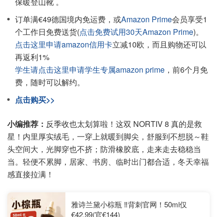
保暖登山靴 。
订单满€49德国境内免运费，或
Amazon Prime
会员享受1
个工作日免费送货(
点击免费试用30天Amazon Prime
)。
点击这里申请amazon信用卡
立减10欧，而且购物还可以
再返利1%
学生请点击这里申请学生专属amazon prime
，前6个月免
费，随时可以解约。
点击购买>>
小编推荐：
反季收也太划算啦！这双 NORTIV 8 真的是救
星！内里厚实绒毛，一穿上就暖到脚尖，舒服到不想脱～鞋
头空间大，光脚穿也不挤；防滑橡胶底，走来走去稳稳当
当。轻便不累脚，居家、书房、临时出门都合适，冬天幸福
感直接拉满！
雅诗兰黛小棕瓶 ‼️背刺官网！50ml仅
€42.99(官€144)