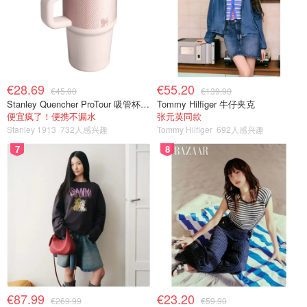
€28.69
€55.20
€45.00
€139.90
Stanley Quencher ProTour 吸管杯 0.59L
Tommy Hilfiger 牛仔夹克
便宜疯了！便携不漏水
张元英同款
Stanley 1913
732人感兴趣
Tommy Hilfiger
692人感兴趣
7
8
€87.99
€23.20
€269.99
€59.90