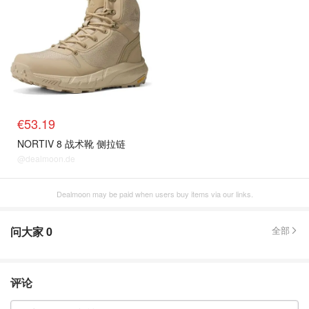
€53.19
NORTIV 8 战术靴 侧拉链
@dealmoon.de
Dealmoon may be paid when users buy items via our links.
问大家
0
全部
评论