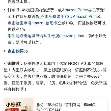
保暖登山靴 。
订单满€49德国境内免运费，或
Amazon Prime
会员享受1
个工作日免费送货(
点击免费试用30天Amazon Prime
)。
点击这里申请amazon信用卡
立减10欧，而且购物还可以
再返利1%
学生请点击这里申请学生专属amazon prime
，前6个月免
费，随时可以解约。
点击购买>>
小编推荐：
反季收也太划算啦！这双 NORTIV 8 真的是救
星！内里厚实绒毛，一穿上就暖到脚尖，舒服到不想脱～鞋
头空间大，光脚穿也不挤；防滑橡胶底，走来走去稳稳当
当。轻便不累脚，居家、书房、临时出门都合适，冬天幸福
感直接拉满！
雅诗兰黛小棕瓶 ‼️背刺官网！50ml仅
€42.99(官€144)