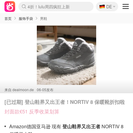
🇩🇪
4折！lulu周四疯狂上新
DE
Boticinal 夏促开抢！
还没结束！&OtherStories大促
Joybuy变相75折 随时失效
速领！Stanley独家85折
疑似霸哥！Camper额外叠85折
Zalando 奥莱闪促！每日更新
Moncler反季囤！5折起+叠9折
Coach Brooklyn仅€192
首页
服饰手袋
男鞋
来自
dealmoon.de
06-05发布
[已过期] 登山鞋界又出王者！NORTIV 8 保暖靴折扣啦
封面款€51 反季收菜划算
Amazon德国亚马逊 现有
登山鞋界又出王者
NORTIV 8