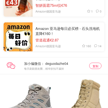
智妍面霜75ml仅€76
1
0
Amazon德国亚马逊
Amazon 亚马逊每日必买榜 - 石头洗地机
直降€160！
管道疏通€2.87
160
14
Amazon德国亚马逊
加小编微信：
复制
每天刷刷朋友圈，精华折扣不漏掉