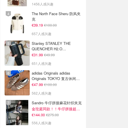
1456人感兴趣
The North Face Sheru 防风夹
克
€39.19
€100.00
657人感兴趣
Stanley STANLEY THE
QUENCHER H2.O
FLOWSTATE 保温杯 1.18L 黑
€31.99
€49.99
色
651人感兴趣
adidas Originals adidas
Originals TOKYO 复古休闲鞋
深棕色
€47.99
€100.00
562人感兴趣
Sandro 牛仔拼接麻花针织夹克
金玟庭同款！！牛仔拼接超有层次感
€144.00
€275.00
556人感兴趣