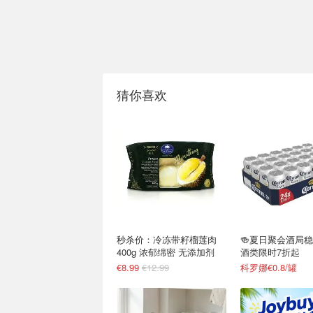
猜你喜欢
秒杀价：冷冻带籽榴莲肉
🍻夏日聚会酒局
400g 浓郁绵密 无添加剂
酒类限时7折起
€8.99
€12.99
科罗娜€0.8/罐