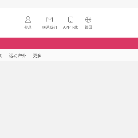
德国
登录
联系我们
APP下载
🇺🇸
美国
🇨🇳
中国
食
运动户外
更多
🇨🇦
加拿大
扫码下载 App
🇬🇧
英国
Download on the
App Store
🇩🇪
德国
Download the
Android App
🇫🇷
法国
🇮🇹
意大利
🇦🇺
澳洲