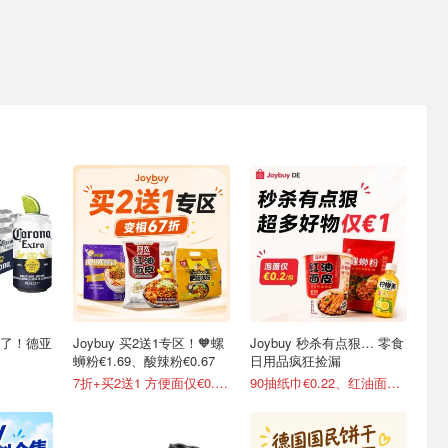
稳了！德亚
Joybuy 买2送1专区！🧡螺
Joybuy 秒杀有点狠… 零食
蛳粉€1.69、酸辣粉€0.67
日用品疯狂捡漏
7折+买2送1 方便面仅€0.47/包
90抽纸巾€0.22、红油面皮€0.99