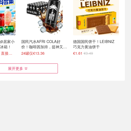
 🧊居家小
国民汽水AFRI COLA好
德国国民饼干！LEIBNIZ
冰箱！
价！咖啡因加持，提神又爽
巧克力黄油饼干
口！
可口可乐€0.5/罐！直接送家门口
24罐仅€13.36
€1.61
€3.49
展开更多
啦！双心、
无需飞小韩🇰🇷Joybuy 韩
白象红烧牛肉面整箱囤 冲
全部参加
国美食大全 乐天Milkis
泡即享热汤美味
€0.99/罐
变相75折 Ariel洗衣凝珠€0.22/颗
部分买3免1！农心炸酱面€0.95/包
立打 3.3 折！还能叠加买6免2