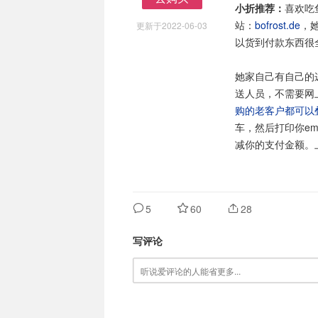
小折推荐：
喜欢吃
去购买
站：
bofrost.de
，
更新于2022-06-03
以货到付款东西很
她家自己有自己的
送人员，不需要网
购的老客户都可以叠
车，然后打印你e
减你的支付金额。
5
60
28
写评论