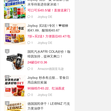
水等待装进你家冰箱！
可口可乐€0.5/罐！直接送家门
口
0
Joybuy DE
Joybuy 买2送1专区！🧡螺蛳
粉€1.69、酸辣粉€0.67
7折+买2送1 方便面仅€0.47/包
1
Joybuy DE
国民汽水AFRI COLA好价！咖
啡因加持，提神又爽口！
24罐仅€13.36
0
Amazon德国亚马逊
Joybuy 秒杀有点狠… 零食日
用品疯狂捡漏
90抽纸巾€0.22、红油面皮
€0.99
0
Joybuy DE
德国国民饼干！LEIBNIZ 巧克
力黄油饼干