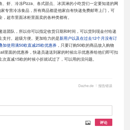
鱼、虾、冷冻Pizza、各式甜点、冰淇淋的小吃货们一定要知道的网
她家专营冷冻食品，所有商品都是他家自有快递免费邮寄上门，可
全，超市里面冰柜里面卖的各种类都有。
递送团队，所以你可以指定收货日期和时间，可以货到现金付给递
上支付。超级方便。更加给力的是
新用户以及在过去12个月没有订
加使用满50欧直减25欧优惠券
，只要订购50欧的商品放入购物
mail里面的优惠券，快递员递送到家的时候出示优惠券给他们即可扣
上次直减15欧的时候小折就试过了，可以用的没问题。
Dazhe.de
报告错误
评论