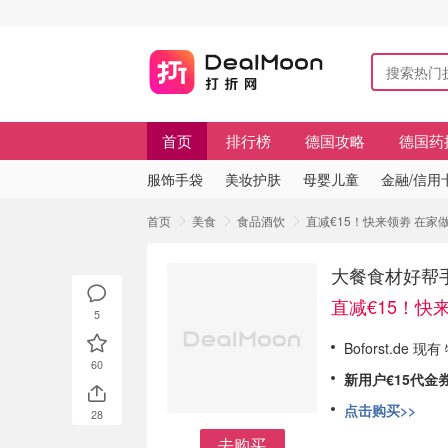
首页
排行榜
德国攻略
德国药
服饰手袋
美妆护肤
母婴儿童
金融/信用
首页
美食
食品酒饮
直减€15！快来领劵 在家
大餐食材好帮手
直减€15！快
5
Boforst.de
60
新用户€15代金
点击购买>>
28
去购买