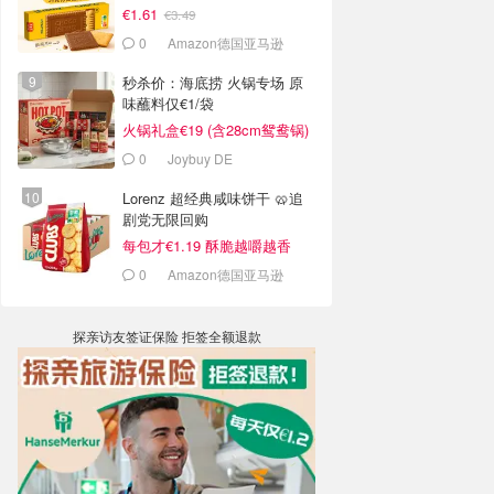
€1.61
€3.49
0
Amazon德国亚马逊
秒杀价：海底捞 火锅专场 原
味蘸料仅€1/袋
火锅礼盒€19 (含28cm鸳鸯锅)
0
Joybuy DE
Lorenz 超经典咸味饼干 🥨追
剧党无限回购
每包才€1.19 酥脆越嚼越香
0
Amazon德国亚马逊
探亲访友签证保险 拒签全额退款