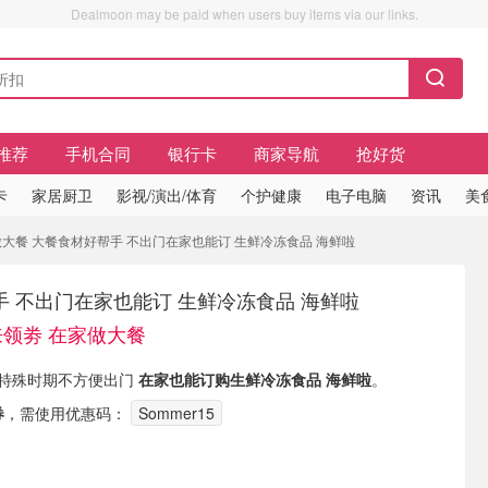
Dealmoon may be paid when users buy items via our links.
推荐
手机合同
银行卡
商家导航
抢好货
卡
家居厨卫
影视/演出/体育
个护健康
电子电脑
资讯
美
做大餐 大餐食材好帮手 不出门在家也能订 生鲜冷冻食品 海鲜啦
 不出门在家也能订 生鲜冷冻食品 海鲜啦
来领劵 在家做大餐
 现有 特殊时期不方便出门
在家也能订购生鲜冷冻食品 海鲜啦
。
券
，需使用优惠码：
Sommer15