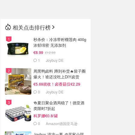
🇳🇿
新西兰
相关点击排行榜
秒杀价：冷冻带籽榴莲肉 400g
浓郁绵密 无添加剂
€8.99
€12.99
1
Joybuy DE
周黑鸭卤料 蹲到补货🔥留子圈
爆火！谁还没吃上DIY卤货
€5.69就收！卤香菇仅€2.29
0
Joybuy DE
🍻夏日聚会酒局稳了！德亚酒
类限时7折起
科罗娜€0.8/罐
0
Amazon德国亚马逊
Joybuy 清凉一夏 🧊居家小甜