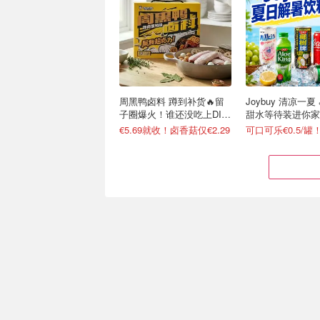
周黑鸭卤料 蹲到补货🔥留
Joybuy 清凉一夏
子圈爆火！谁还没吃上DIY
甜水等待装进你家
卤货
€5.69就收！卤香菇仅€2.29
秒杀价：海底捞 火锅专场
Joybuy 又发券
原味蘸料仅€1/袋
爱他美、Volvic
火锅礼盒€19 (含28cm鸳鸯锅)