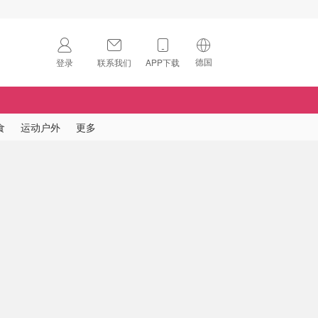
德国
登录
联系我们
APP下载
🇺🇸
美国
🇨🇳
中国
食
运动户外
更多
🇨🇦
加拿大
扫码下载 App
🇬🇧
英国
Download on the
App Store
🇩🇪
德国
Download the
Android App
🇫🇷
法国
🇮🇹
意大利
🇦🇺
澳洲