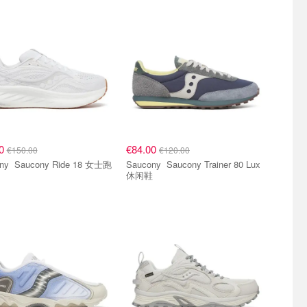
00
€84.00
€150.00
€120.00
ide 18 女士跑
Saucony Saucony Trainer 80 Lux
休闲鞋