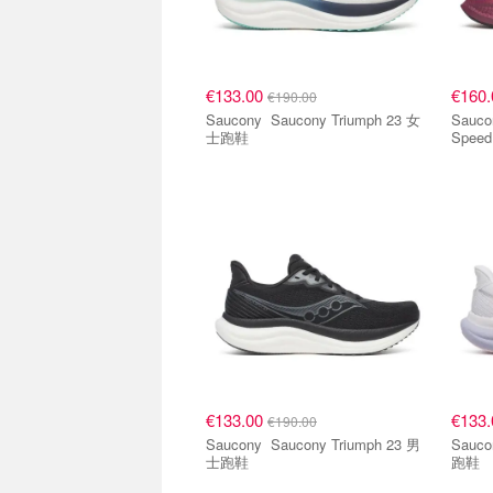
€133.00
€160
€190.00
Saucony Saucony Triumph 23 女
Saucony Saucony 
士跑鞋
Spee
€133.00
€133
€190.00
Saucony Saucony Triumph 23 男
Saucony Saucony Tr
士跑鞋
跑鞋