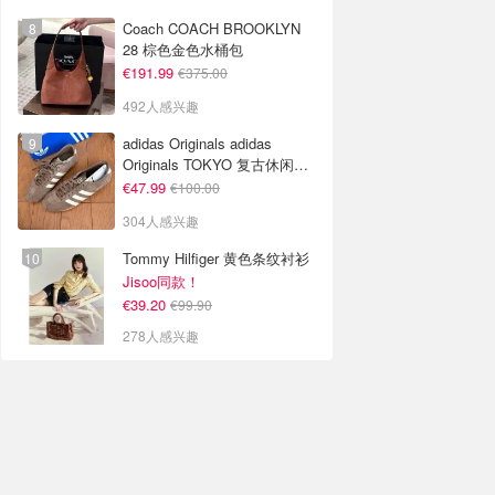
Coach COACH BROOKLYN
28 棕色金色水桶包
€191.99
€375.00
492人感兴趣
adidas Originals adidas
Originals TOKYO 复古休闲鞋
深棕色
€47.99
€100.00
304人感兴趣
Tommy Hilfiger 黄色条纹衬衫
Jisoo同款！
€39.20
€99.90
278人感兴趣