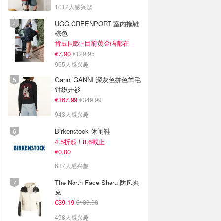
1012人感兴趣
UGG GREENPORT 室内拖鞋
棕色
肯豆同款~目前黄金码都在
€7.90
€129.95
955人感兴趣
Ganni GANNI 深灰色拼色羊毛
针织开衫
€167.99
€349.99
943人感兴趣
Birkenstock 休闲鞋
4.5折起！8.6截止
€0.00
637人感兴趣
The North Face Sheru 防风夹
克
€39.19
€100.00
498人感兴趣