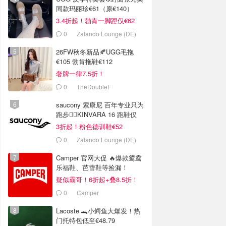
同款玛丽珍€61（原€140）
3.4折起！勃肯一脚蹬仅€62
0
Zalando Lounge (DE)
26FW秋冬新品🍂UGG毛拖
€105 勃肯拖鞋€112
奢牌一律7.5折！
0
TheDoubleF
saucony 索康尼 百年专业只为
跑步🏃‍♀️KINVARA 16 跑鞋仅
€62
3折起！粉色德训鞋€52
0
Zalando Lounge (DE)
Camper 官网大促 🔥爆款鸳鸯
乐福鞋、芭蕾鞋等捡漏！
疑似霸哥！6折起+叠8.5折！
0
Camper
Lacoste 🐊小鳄鱼大爆发！热
门托特包低至€48.79