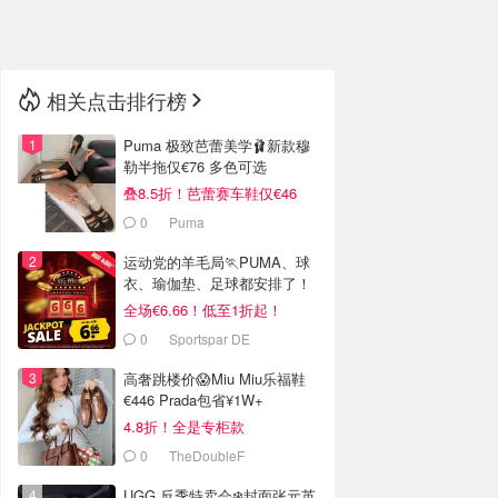
🇳🇿
新西兰
相关点击排行榜
Puma 极致芭蕾美学🩰新款穆
勒半拖仅€76 多色可选
叠8.5折！芭蕾赛车鞋仅€46
0
Puma
运动党的羊毛局🏃PUMA、球
衣、瑜伽垫、足球都安排了！
全场€6.66！低至1折起！
0
Sportspar DE
高奢跳楼价😱Miu Miu乐福鞋
€446 Prada包省¥1W+
4.8折！全是专柜款
0
TheDoubleF
UGG 反季特卖会❄️封面张元英