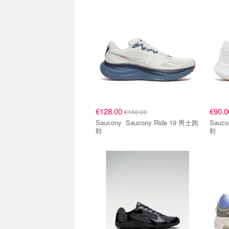
€128.00
€90.
€160.00
Saucony Saucony Ride 19 男士跑
Saucony Saucony R
鞋
鞋