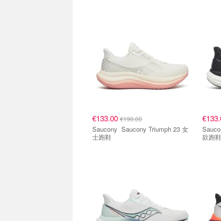
€133.00
€133
€190.00
Saucony Saucony Triumph 23 女
Saucony Saucony Tr
士跑鞋
款跑