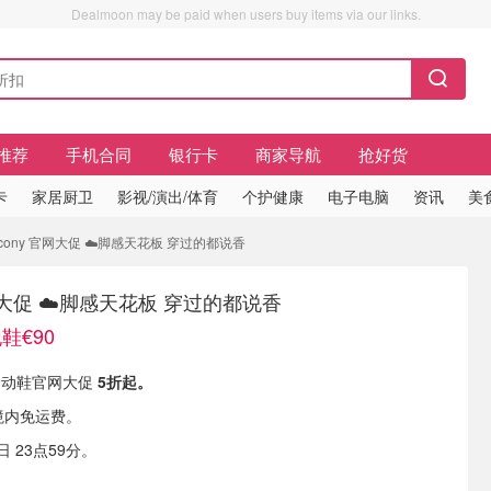
Dealmoon may be paid when users buy items via our links.
推荐
手机合同
银行卡
商家导航
抢好货
卡
家居厨卫
影视/演出/体育
个护健康
电子电脑
资讯
美
aucony 官网大促 ☁️脚感天花板 穿过的都说香
官网大促 ☁️脚感天花板 穿过的都说香
鞋€90
有 运动鞋官网大促
5折起。
境内免运费。
 23点59分。