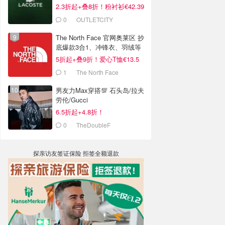
2.3折起+叠8折！粉衬衫€42.39
0
OUTLETCITY
METZINGEN
The North Face 官网奥莱区 抄
底爆款3合1、冲锋衣、羽绒等
5折起+叠9折！爱心T恤€13.5
1
The North Face
男友力Max穿搭💯 石头岛/拉夫
劳伦/Gucci
6.5折起+4.8折！
0
TheDoubleF
探亲访友签证保险 拒签全额退款