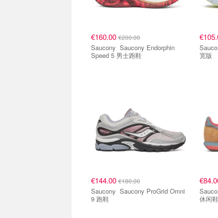
€160.00
€105
€200.00
Saucony Saucony Endorphin
Saucony Saucony G
Speed 5 男士跑鞋
宽版
€144.00
€84.
€180.00
Saucony Saucony ProGrid Omni
Saucony Saucony Tra
9 跑鞋
休闲