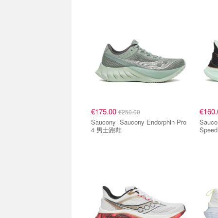
€175.00
€160
€250.00
Saucony Saucony Endorphin Pro
Saucony Saucony 
4 男士跑鞋
Spee