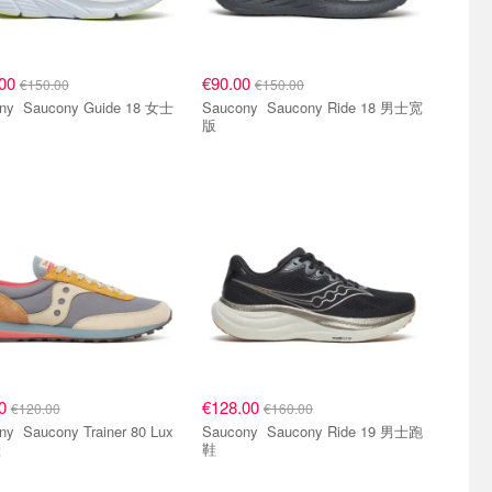
.00
€90.00
€150.00
€150.00
uide 18 女士
Saucony Saucony Ride 18 男士宽
版
00
€128.00
€120.00
€160.00
iner 80 Lux
Saucony Saucony Ride 19 男士跑
鞋
鞋