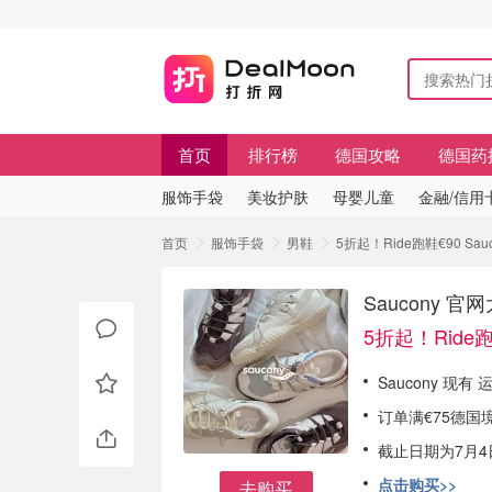
首页
排行榜
德国攻略
德国药
服饰手袋
美妆护肤
母婴儿童
金融/信用
首页
服饰手袋
男鞋
5折起！Ride跑鞋€90 S
Saucony 
5折起！Ride跑
Saucony 现
订单满€75德国
截止日期为7月4日
点击购买>>
去购买