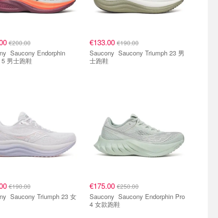
.00
€133.00
€200.00
€190.00
Endorphin
Saucony Saucony Triumph 23 男
d 5 男士跑鞋
士跑鞋
.00
€175.00
€190.00
€250.00
iumph 23 女
Saucony Saucony Endorphin Pro
4 女款跑鞋