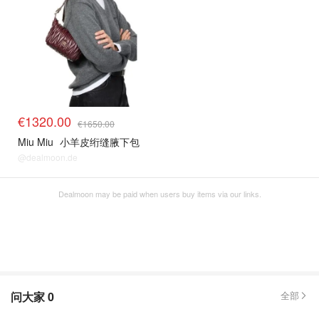
€1320.00
€1650.00
Miu Miu
小羊皮绗缝腋下包
@dealmoon.de
Dealmoon may be paid when users buy items via our links.
问大家
0
全部