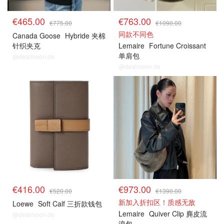
€465.00
€763.00
€775.00
€1090.00
同款不同色
Canada Goose
Hybride 夹棉
针织夹克
Lemaire
Fortune Croissant
单肩包
@dealmoon.de
@dealmoon.de
€416.00
€973.00
€520.00
€1390.00
新加入折扣区！质感无敌
Loewe
Soft Calf 三折款钱包
Lemaire
Quiver Clip 麂皮流
@dealmoon.de
浪包