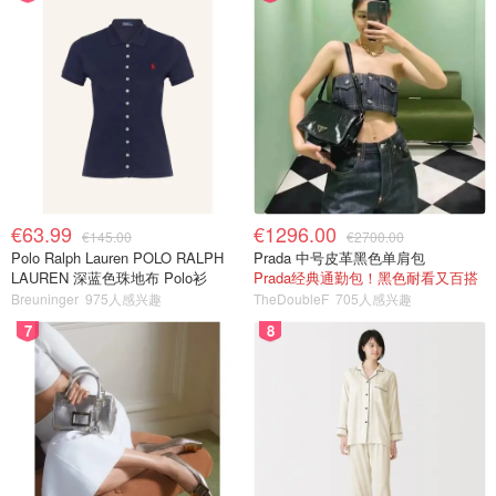
€63.99
€1296.00
€145.00
€2700.00
Polo Ralph Lauren POLO RALPH
Prada 中号皮革黑色单肩包
LAUREN 深蓝色珠地布 Polo衫
Prada经典通勤包！黑色耐看又百搭
Breuninger
975人感兴趣
TheDoubleF
705人感兴趣
7
8