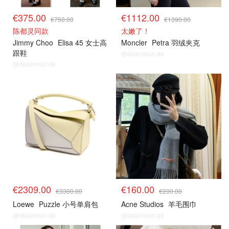
€375.00
€1112.00
€750.00
€1390.00
陈都灵同款
太嫩了！
Jimmy Choo
Elisa 45 女士高
Moncler
Petra 羽绒夹克
跟鞋
@dealmoon.de
@dealmoon.de
€2309.00
€160.00
€3300.00
€200.00
Loewe
Puzzle 小号单肩包
Acne Studios
羊毛围巾
@dealmoon.de
@dealmoon.de