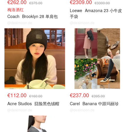
€262.00
€2309.00
€375.00
€3300.00
梅洛酒红
Loewe
Amazona 23 小牛皮
Coach
Brooklyn 28 单肩包
手袋
@dealmoon.de
@dealmoon.de
€112.00
€237.00
€160.00
€395.00
Acne Studios
囧脸黑色绒帽
Carel
Banana 中跟玛丽珍
@dealmoon.de
@dealmoon.de