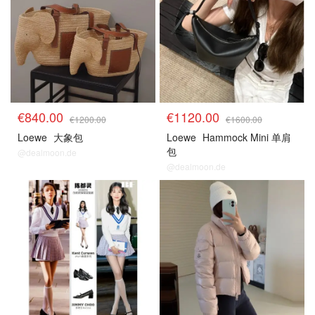
€840.00
€1120.00
€1200.00
€1600.00
Loewe
大象包
Loewe
Hammock Mini 单肩
包
@dealmoon.de
@dealmoon.de