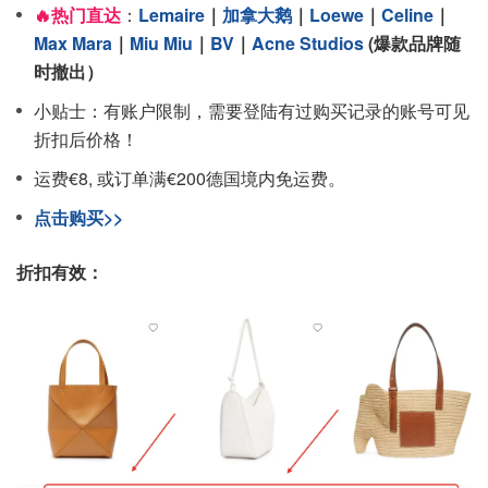
🔥热门直达
：
Lemaire
｜
加拿大鹅
｜
Loewe
｜
Celine
｜
Max Mara
｜
Miu Miu
｜
BV
｜
Acne Studios
(爆款品牌随
时撤出）
小贴士：有账户限制，需要登陆有过购买记录的账号可见
折扣后价格！
运费€8, 或订单满€200德国境内免运费。
点击购买>>
折扣有效：