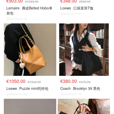
€903.00
€348.00
€1290.00
€580.00
Lemaire
麂皮Belted Hobo单
Loewe
口袋直筒T恤
肩包
@dealmoon.de
@dealmoon.de
€1050.00
€380.00
€1500.00
€475.00
Loewe
Puzzle mini托特包
Coach
Brooklyn 39 黑色
@dealmoon.de
@dealmoon.de