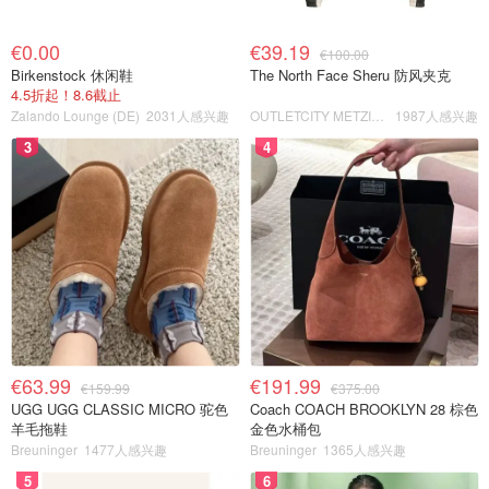
€0.00
€39.19
€100.00
Birkenstock 休闲鞋
The North Face Sheru 防风夹克
4.5折起！8.6截止
Zalando Lounge (DE)
2031人感兴趣
OUTLETCITY METZINGEN
1987人感兴趣
3
4
€63.99
€191.99
€159.99
€375.00
UGG UGG CLASSIC MICRO 驼色
Coach COACH BROOKLYN 28 棕色
羊毛拖鞋
金色水桶包
Breuninger
1477人感兴趣
Breuninger
1365人感兴趣
5
6