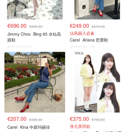
€696.00
€249.00
€995.00
€415.00
法风丽人必备
Jimmy Choo
Bing 65 水钻高
跟鞋
Carel
Ariana 芭蕾鞋
@dealmoon.de
@dealmoon.de
€207.00
€375.00
€345.00
€750.00
张元英同款
Carel
Kina 中跟玛丽珍