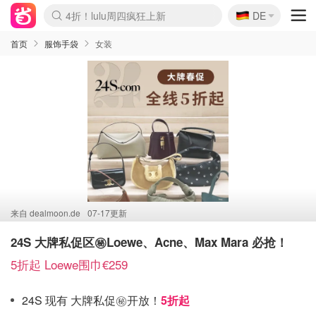
4折！lulu周四疯狂上新
🇩🇪
DE
还没结束！&OtherStories大促
Boticinal 夏促开抢！
Joybuy变相75折 随时失效
速领！Stanley独家85折
疑似霸哥！Camper额外叠85折
Zalando 奥莱闪促！每日更新
Moncler反季囤！5折起+叠9折
Coach Brooklyn仅€192
首页
服饰手袋
女装
来自
dealmoon.de
07-17更新
24S 大牌私促区㊙️Loewe、Acne、Max Mara 必抢！
5折起 Loewe围巾€259
24S 现有 大牌私促㊙️开放！
5折起