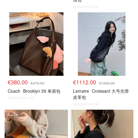
@dealmoon.de
€380.00
€1112.00
€475.00
€1390.00
Coach
Brooklyn 39 单肩包
Lemaire
Croissant 大号光滑
皮革包
@dealmoon.de
@dealmoon.de