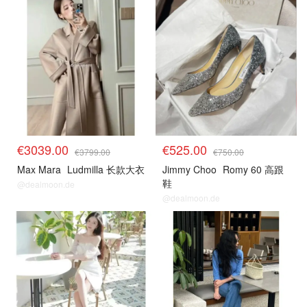
€3039.00
€525.00
€3799.00
€750.00
Max Mara
Ludmilla 长款大衣
Jimmy Choo
Romy 60 高跟
鞋
@dealmoon.de
@dealmoon.de