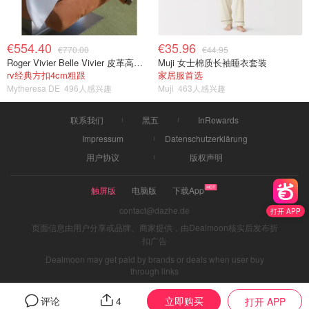
€554.40
€35.96
€770.00
€44.95
Roger Vivier Belle Vivier 皮革高跟鞋
Muji 女士棉质长袖睡衣套装
rv经典方扣4cm粗跟
家居服首选
Mytheresa DE
496人感兴趣
Muji
463人感兴趣
联系我们
黑五
InRewards
Impressum
Datenschutzerklärung
用户协议
版权声明
触屏版
电脑版
下载App
contact@dazhe.de
打开 APP
页面信息由用户分享或品牌、商家提供，由Dealmoon核实后发布折
扣广告
Dealmoon may get paid by brands or deals when user buy
through links
立即购买
评论
4
打开 APP