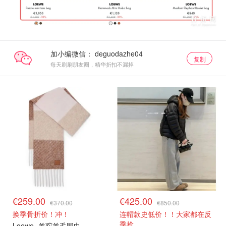
加小编微信：
复制
每天刷刷朋友圈，精华折扣不漏掉
€259.00
€425.00
€370.00
€850.00
换季骨折价！冲！
连帽款史低价！！大家都在反
季抢
Loewe
羊驼羊毛围巾