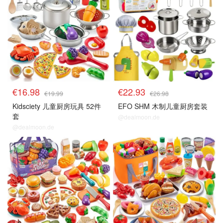
€16.98
€22.93
€19.99
€26.98
Kidsciety 儿童厨房玩具 52件
EFO SHM 木制儿童厨房套装
套
@dealmoon.de
@dealmoon.de