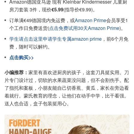
Amazon德国亚马逊 现有 Kleinbar Kindermesser 儿童厨
房刀套装 3件，现价
€5.99
(指导价€9.99)。
订单满€49德国境内免运费，或
Amazon Prime
会员享受1
个工作日免费送货(
点击免费试用30天Amazon Prime
)。
学生请点击这里申请学生专属amazon prime
，前6个月免
费，随时可以解约。
点击购买>>
小编推荐：
家里有喜欢进厨房的孩子，这套刀具挺实用。刀
片专门设计过，切软的水果蔬菜没问题，但不会割伤手。配
了指托和案板，小朋友能自己切香蕉、黄瓜，家长在旁边看
着就行。蒙氏教育的理念，让他们在动手中学，比干看强。
送人也合适，盒子包装挺用心。