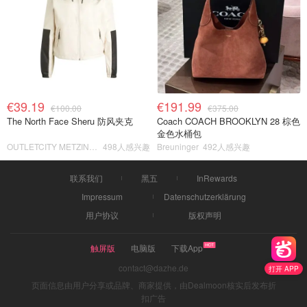
€39.19
€191.99
€100.00
€375.00
The North Face Sheru 防风夹克
Coach COACH BROOKLYN 28 棕色
金色水桶包
OUTLETCITY METZINGEN
498人感兴趣
Breuninger
492人感兴趣
联系我们
黑五
InRewards
Impressum
Datenschutzerklärung
用户协议
版权声明
触屏版
电脑版
下载App
contact@dazhe.de
打开 APP
页面信息由用户分享或品牌、商家提供，由Dealmoon核实后发布折
扣广告