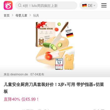
🇩🇪
4折！lulu周四疯狂上新
DE
Boticinal 夏促开抢！
还没结束！&OtherStories大促
Joybuy变相75折 随时失效
速领！Stanley独家85折
疑似霸哥！Camper额外叠85折
Zalando 奥莱闪促！每日更新
Moncler反季囤！5折起+叠9折
Coach Brooklyn仅€192
首页
母婴儿童
玩具
来自
dealmoon.de
07-04发布
儿童安全厨房刀具套装好价！3岁+可用 带护指器+切菜
板
直降40% 仅€5.99！