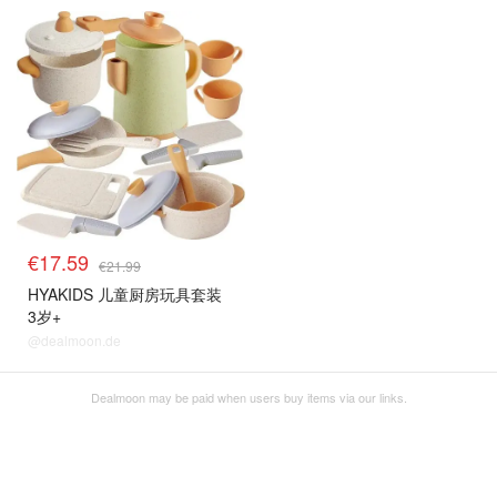
€17.59
€21.99
HYAKIDS 儿童厨房玩具套装
3岁+
@dealmoon.de
Dealmoon may be paid when users buy items via our links.