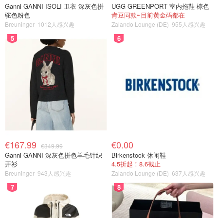
Ganni GANNI ISOLI 卫衣 深灰色拼
UGG GREENPORT 室内拖鞋 棕色
驼色粉色
肯豆同款~目前黄金码都在
Breuninger
1012人感兴趣
Zalando Lounge (DE)
955人感兴趣
5
6
€167.99
€0.00
€349.99
Ganni GANNI 深灰色拼色羊毛针织
Birkenstock 休闲鞋
开衫
4.5折起！8.6截止
Breuninger
943人感兴趣
Zalando Lounge (DE)
637人感兴趣
7
8