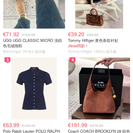
€71.92
€39.20
€159.99
€99.90
UGG UGG CLASSIC MICRO 浅棕
Tommy Hilfiger 黄色条纹衬衫
色毛绒拖鞋
Jisoo同款！
Breuninger
2018人感兴趣
Tommy Hilfiger
1806人感兴趣
3
4
€63.99
€191.99
€145.00
€375.00
Polo Ralph Lauren POLO RALPH
Coach COACH BROOKLYN 28 棕色