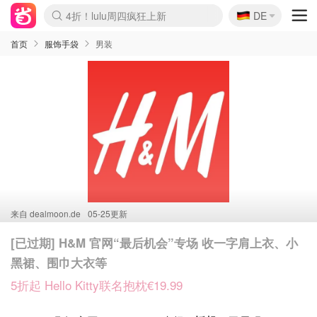
🇩🇪
4折！lulu周四疯狂上新
DE
Boticinal 夏促开抢！
还没结束！&OtherStories大促
Joybuy变相75折 随时失效
速领！Stanley独家85折
疑似霸哥！Camper额外叠85折
Zalando 奥莱闪促！每日更新
Moncler反季囤！5折起+叠9折
Coach Brooklyn仅€192
首页
服饰手袋
男装
来自
dealmoon.de
05-25更新
[已过期] H&M 官网“最后机会”专场 收一字肩上衣、小
黑裙、围巾大衣等
5折起 Hello Kitty联名抱枕€19.99