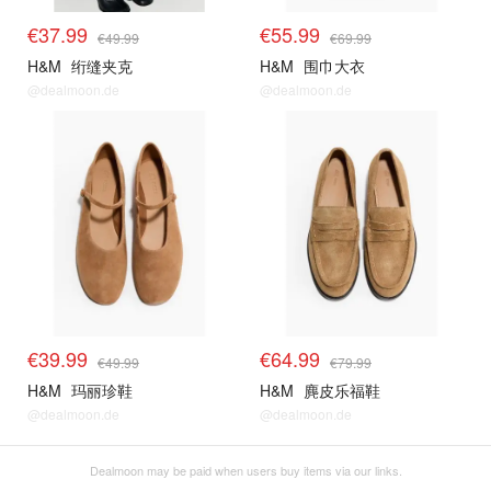
€37.99
€55.99
€49.99
€69.99
H&M
绗缝夹克
H&M
围巾大衣
@dealmoon.de
@dealmoon.de
€39.99
€64.99
€49.99
€79.99
H&M
玛丽珍鞋
H&M
麂皮乐福鞋
@dealmoon.de
@dealmoon.de
Dealmoon may be paid when users buy items via our links.