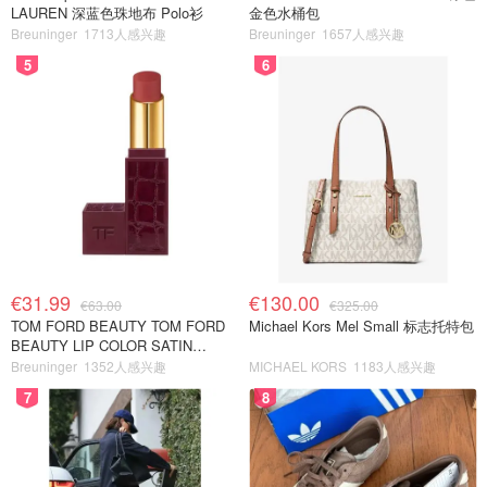
LAUREN 深蓝色珠地布 Polo衫
金色水桶包
Breuninger
1713人感兴趣
Breuninger
1657人感兴趣
5
6
€31.99
€130.00
€63.00
€325.00
TOM FORD BEAUTY TOM FORD
Michael Kors Mel Small 标志托特包
BEAUTY LIP COLOR SATIN
MATTE 裸玫瑰口红
Breuninger
1352人感兴趣
MICHAEL KORS
1183人感兴趣
7
8