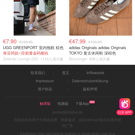
€7.90
€47.99
€129.95
€100.00
UGG GREENPORT 室内拖鞋 棕色
adidas Originals adidas Originals
肯豆同款~目前黄金码都在
TOKYO 复古休闲鞋 深棕色
Zalando Lounge (DE)
1134人感兴趣
Breuninger
898人感兴趣
联系我们
黑五
InRewards
Impressum
Datenschutzerklärung
用户协议
版权声明
触屏版
电脑版
下载App
contact@dazhe.de
打开 APP
页面信息由用户分享或品牌、商家提供，由Dealmoon核实后发布折
扣广告
Dealmoon may get paid by brands or deals when user buy