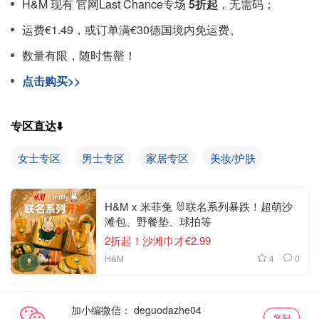
H&M 现有 官网Last Chance专场
5折起
，无需码；
运费€1.49，或订单满€30德国境内免运费。
数量有限，随时售罄！
点击购买>>
专区直达⬇️
女士专区
男士专区
家居专区
美妆/护肤
H&M x 米菲兔 🐰联名系列暴跌！超萌沙
滩包、野餐垫、球拍等
2折起！沙滩巾才€2.99
4
0
H&M
加小编微信：
复制