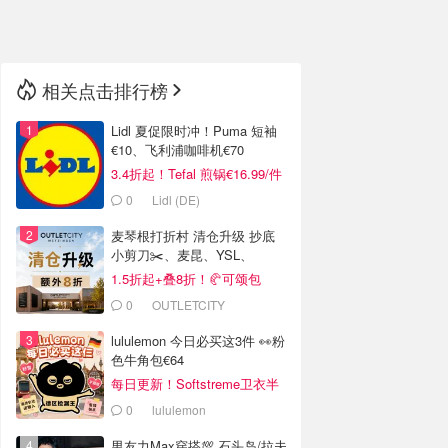
🇳🇿
新西兰
相关点击排行榜
Lidl 夏促限时冲！Puma 短袖
€10、飞利浦咖啡机€70
3.4折起！Tefal 煎锅€16.99/件
0
Lidl (DE)
麦琴根打折村 清仓升级 抄底
小剪刀✂️、麦昆、YSL、
Barbour等
1.5折起+叠8折！🥐可颂包
€44.79
0
OUTLETCITY
METZINGEN
lululemon 今日必买这3件 👀粉
色牛角包€64
每日更新！Softstreme卫衣半
价
0
lululemon
男友力Max穿搭💯 石头岛/拉夫