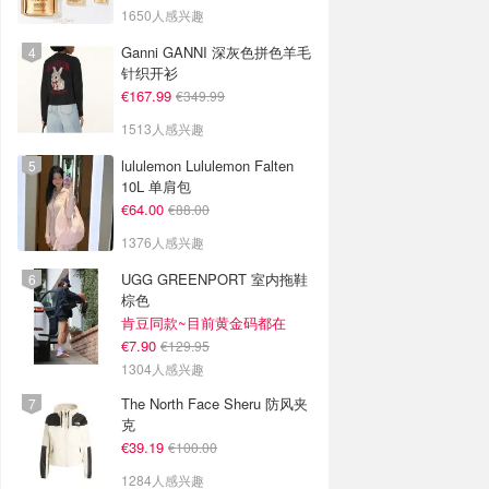
1650人感兴趣
Ganni GANNI 深灰色拼色羊毛
针织开衫
€167.99
€349.99
1513人感兴趣
lululemon Lululemon Falten
10L 单肩包
€64.00
€88.00
1376人感兴趣
UGG GREENPORT 室内拖鞋
棕色
肯豆同款~目前黄金码都在
€7.90
€129.95
1304人感兴趣
The North Face Sheru 防风夹
克
€39.19
€100.00
1284人感兴趣