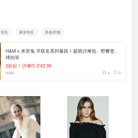
士专区
家居专区
美妆/护肤
H&M x 米菲兔 🐰联名系列暴跌！超萌沙滩包、野餐垫、
球拍等
2折起！沙滩巾才€2.99
4
0
H&M