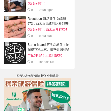
5折起+8折！
0
Breuninger
Rboutique 新品首促 勃肯鞋
€72，西太后温柔针织衫€158
6折起+8折，西太后耳钉€54
0
Rboutique
Stone Island 石头岛暴跌！捡
漏樱花粉卫衣、换季针织衫等
罕见3折起！大童T恤£70
0
Flannels UK
探亲访友签证保险 拒签全额退款