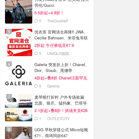
劳伦/Gucci
6.5折起+4.8折！
0
TheDoubleF
优衣库 官网清仓再降‼️ JWA、
Cecilie Bahnsen、米菲兔等联
名
2折起 牛仔裤低至€7.9
0
UNIQLO德国
Galeria 突发折上折！Chanel、
Dior、Staub、黑绷带
4折起+叠8折 Chanel洁面罕见
€43
0
Galeria
麦琴根打折村 户外专场捡漏
北面、狼爪、猛犸象、巴塔等
2.1折起+叠8折！抓绒夹克€28
1
OUTLETCITY
METZINGEN
UGG 早秋穿搭公式 Micro短靴
€71，雨琦同款€47