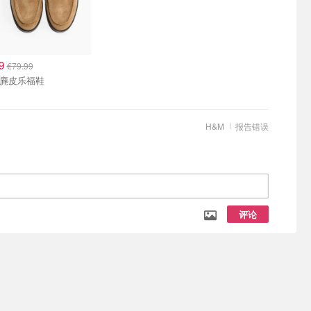
99
€79.99
H&M 麂皮乐福鞋
H&M
报告错误
评论