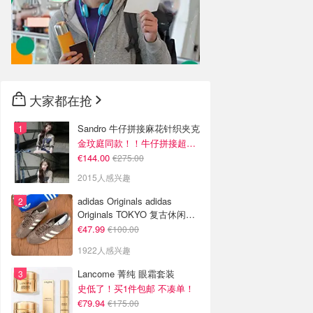
大家都在抢
Sandro 牛仔拼接麻花针织夹克
金玟庭同款！！牛仔拼接超有层次感
€144.00
€275.00
2015人感兴趣
adidas Originals adidas
Originals TOKYO 复古休闲鞋
深棕色
€47.99
€100.00
1922人感兴趣
Lancome 菁纯 眼霜套装
史低了！买1件包邮 不凑单！
€79.94
€175.00