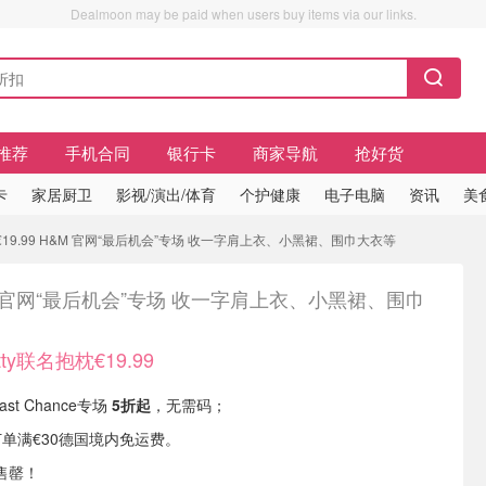
Dealmoon may be paid when users buy items via our links.
推荐
手机合同
银行卡
商家导航
抢好货
卡
家居厨卫
影视/演出/体育
个护健康
电子电脑
资讯
美
联名抱枕€19.99 H&M 官网“最后机会”专场 收一字肩上衣、小黑裙、围巾大衣等
 官网“最后机会”专场 收一字肩上衣、小黑裙、围巾
itty联名抱枕€19.99
st Chance专场
5折起
，无需码；
或订单满€30德国境内免运费。
售罄！