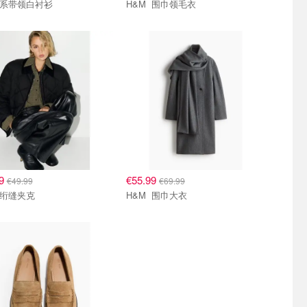
H&M 系带领白衬衫
H&M 围巾领毛衣
99
€55.99
€49.99
€69.99
H&M 绗缝夹克
H&M 围巾大衣