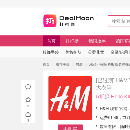
首页
排行榜
德国攻略
德国药
服饰手袋
美妆护肤
母婴儿童
金融/信用
首页
服饰手袋
男装
5折起 Hello Kitty
[已过期]
H&M
大衣等
5折起 Hello K
2
H&M 现有 官网La
运费€1.49，
3
数量有限，随时
去购买