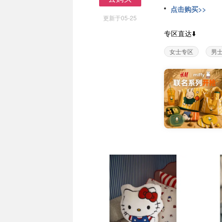
去购买
点击购买>>
更新于05-25
专区直达⬇️
女士专区
男