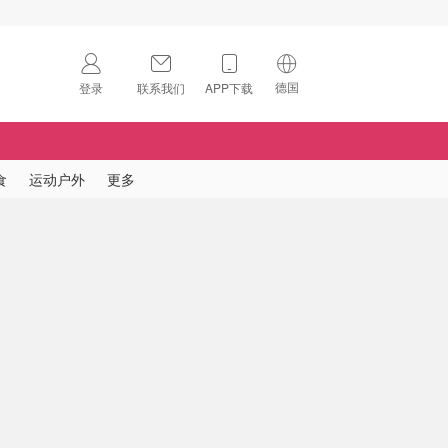
德国
登录
联系我们
APP下载
🇺🇸
美国
🇨🇳
中国
食
运动户外
更多
🇨🇦
加拿大
扫码下载 App
🇬🇧
英国
Download on the
App Store
🇩🇪
德国
Download the
Android App
🇫🇷
法国
🇮🇹
意大利
🇦🇺
澳洲