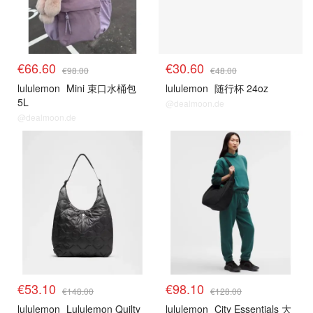
€66.60
€30.60
€98.00
€48.00
lululemon
Mini 束口水桶包
lululemon
随行杯 24oz
5L
@dealmoon.de
@dealmoon.de
€53.10
€98.10
€148.00
€128.00
lululemon
Lululemon Quilty
lululemon
City Essentials 大