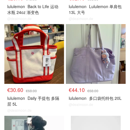
lululemon
Back to Life 运动
lululemon
Lululemon 单肩包
水瓶 24oz 渐变色
13L 大号
@dealmoon.de
@dealmoon.de
€30.60
€44.10
€68.00
€68.00
lululemon
Daily 手提包 多隔
lululemon
多口袋托特包 20L
层 5L
@dealmoon.de
@dealmoon.de