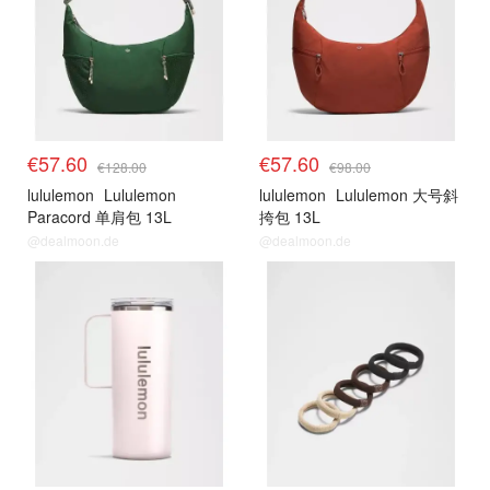
€57.60
€57.60
€128.00
€98.00
lululemon
Lululemon
lululemon
Lululemon 大号斜
Paracord 单肩包 13L
挎包 13L
@dealmoon.de
@dealmoon.de