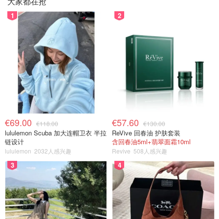
大家都在抢
1
2
€69.00
€57.60
€118.00
€130.00
lululemon Scuba 加大连帽卫衣 半拉
ReVive 回春油 护肤套装
链设计
含回春油5ml+翡翠面霜10ml
lululemon
2032人感兴趣
Revive
508人感兴趣
3
4