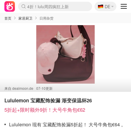
🇩🇪
4折！lulu周四疯狂上新
DE
Boticinal 夏促开抢！
还没结束！&OtherStories大促
Joybuy变相75折 随时失效
速领！Stanley独家85折
疑似霸哥！Camper额外叠85折
Zalando 奥莱闪促！每日更新
Moncler反季囤！5折起+叠9折
Coach Brooklyn仅€192
首页
家居厨卫
日用杂货
来自
dealmoon.de
07-10更新
Lululemon 宝藏配饰捡漏 渐变保温杯26
5折起+限时额外9折！大号牛角包€62
Lululemon 现有 宝藏配饰捡漏5折起！ 大号牛角包€64 。