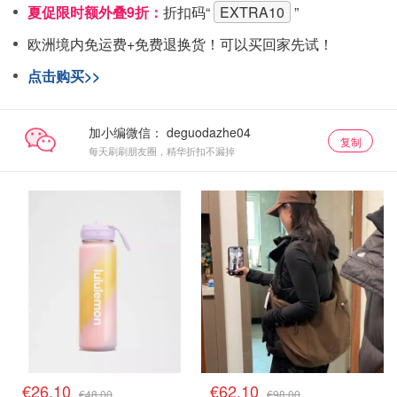
夏促限时额外叠9折：
折扣码“
EXTRA10
”
欧洲境内免运费+免费退换货！可以买回家先试！
点击购买>>
加小编微信：
复制
每天刷刷朋友圈，精华折扣不漏掉
€26.10
€62.10
€48.00
€98.00