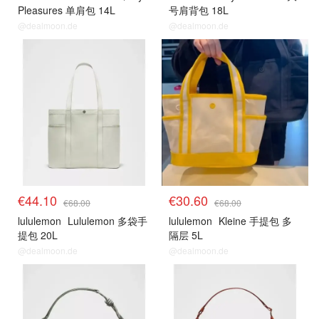
Pleasures 单肩包 14L
号肩背包 18L
@dealmoon.de
@dealmoon.de
€44.10
€30.60
€68.00
€68.00
lululemon
Lululemon 多袋手
lululemon
Kleine 手提包 多
提包 20L
隔层 5L
@dealmoon.de
@dealmoon.de