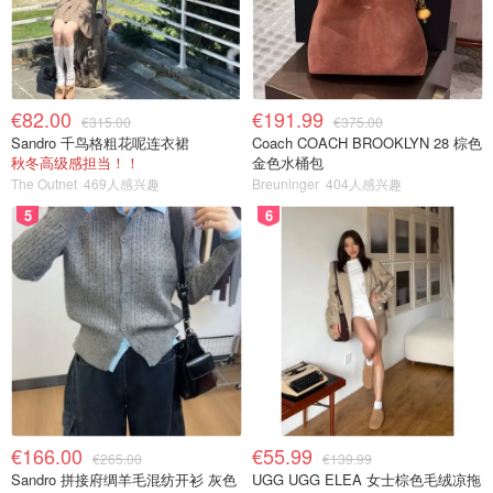
€82.00
€191.99
€315.00
€375.00
Sandro 千鸟格粗花呢连衣裙
Coach COACH BROOKLYN 28 棕色
秋冬高级感担当！！
金色水桶包
The Outnet
469人感兴趣
Breuninger
404人感兴趣
5
6
€166.00
€55.99
€265.00
€139.99
Sandro 拼接府绸羊毛混纺开衫 灰色
UGG UGG ELEA 女士棕色毛绒凉拖