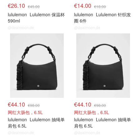
€26.10
€14.00
€45.00
€18.00
lululemon
Lululemon 保温杯
lululemon
Lululemon 针织发
590ml
圈 6件
@dealmoon.de
@dealmoon.de
€44.10
€44.10
€98.00
€98.00
网红大肠包，6.5L
网红大肠包，6.5L
lululemon
Lululemon 抽绳单
lululemon
Lululemon 抽绳单
肩包 6.5L
肩包 6.5L
@dealmoon.de
@dealmoon.de