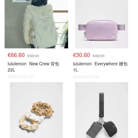
€66.60
€30.60
€98.00
€48.00
lululemon
New Crew 背包
lululemon
Everywhere 腰包
22L
1L
@dealmoon.de
@dealmoon.de