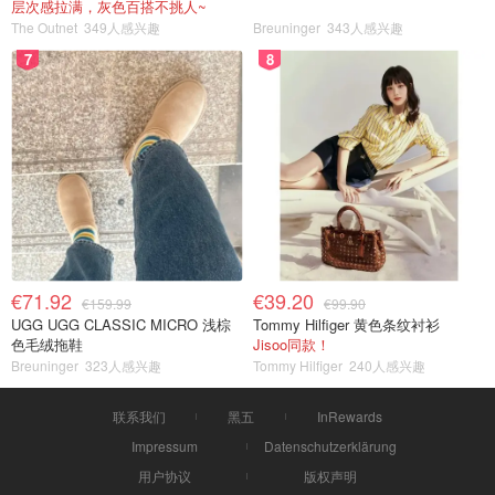
层次感拉满，灰色百搭不挑人~
The Outnet
349人感兴趣
Breuninger
343人感兴趣
7
8
€71.92
€39.20
€159.99
€99.90
UGG UGG CLASSIC MICRO 浅棕
Tommy Hilfiger 黄色条纹衬衫
色毛绒拖鞋
Jisoo同款！
Breuninger
323人感兴趣
Tommy Hilfiger
240人感兴趣
联系我们
黑五
InRewards
Impressum
Datenschutzerklärung
用户协议
版权声明