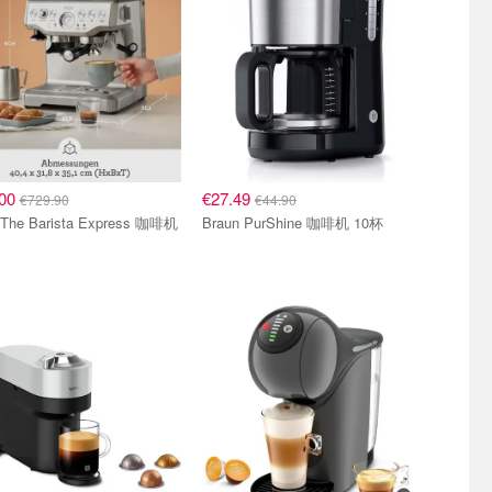
.00
€27.49
€729.90
€44.90
Sage The Barista Express 咖啡机
Braun PurShine 咖啡机 10杯