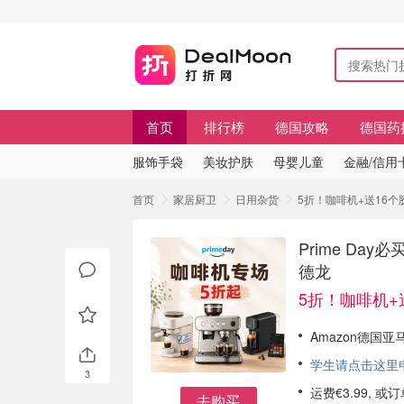
首页
排行榜
德国攻略
德国药
服饰手袋
美妆护肤
母婴儿童
金融/信用
首页
家居厨卫
日用杂货
5折！咖啡机+送16个胶
Prime Da
德龙
5折！咖啡机+送
Amazon德国亚
学生请点击这里申请
3
运费€3.99, 
去购买