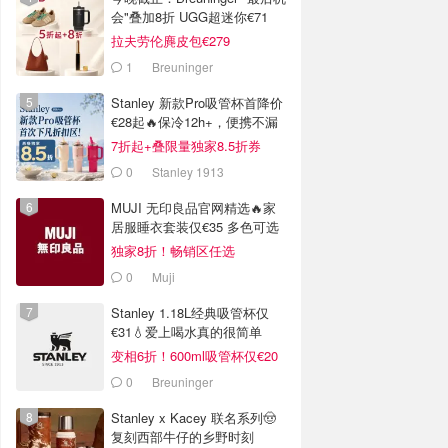
会"叠加8折 UGG超迷你€71
拉夫劳伦麂皮包€279
1
Breuninger
Stanley 新款Pro吸管杯首降价
€28起🔥保冷12h+，便携不漏
水
7折起+叠限量独家8.5折券
0
Stanley 1913
MUJI 无印良品官网精选🔥家
居服睡衣套装仅€35 多色可选
独家8折！畅销区任选
0
Muji
Stanley 1.18L经典吸管杯仅
€31💧爱上喝水真的很简单
变相6折！600ml吸管杯仅€20
0
Breuninger
Stanley x Kacey 联名系列🤠
复刻西部牛仔的乡野时刻