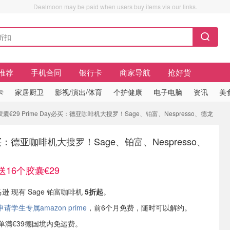
Dealmoon may be paid when users buy items via our links.
推荐
手机合同
银行卡
商家导航
抢好货
卡
家居厨卫
影视/演出/体育
个护健康
电子电脑
资讯
美
囊€29 Prime Day必买：德亚咖啡机大搜罗！Sage、铂富、Nespresso、德龙
y必买：德亚咖啡机大搜罗！Sage、铂富、Nespresso、
16个胶囊€29
马逊 现有 Sage 铂富咖啡机
5折起
。
学生专属amazon prime
，前6个月免费，随时可以解约。
或订单满€39德国境内免运费。