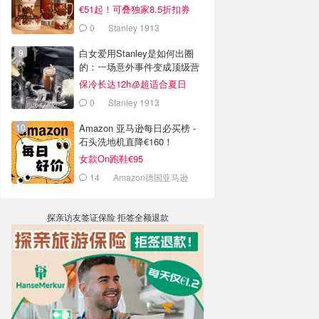
€51起！可叠独家8.5折扣券
0
Stanley 1913
白女爱用Stanley是如何出圈
的：一场意外事件变成顶级营
销案例
保冷长达12h🧊超适合夏日
0
Stanley 1913
Amazon 亚马逊每日必买榜 -
石头洗地机直降€160！
女款On跑鞋€95
14
Amazon德国亚马逊
探亲访友签证保险 拒签全额退款