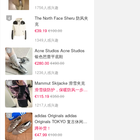
1756人感兴趣
The North Face Sheru 防风夹
克
€39.19
€100.00
1349人感兴趣
Acne Studios Acne Studios
银色芭蕾平底鞋
€280.00
€490.00
1236人感兴趣
Mammut Skijacke 滑雪夹克
滑雪级防护，保暖防风一步到位！仅剩s！
€115.19
€350.00
1217人感兴趣
adidas Originals adidas
Originals TOKYO 复古休闲鞋
深棕色
蹲补货！
€47.99
€100.00