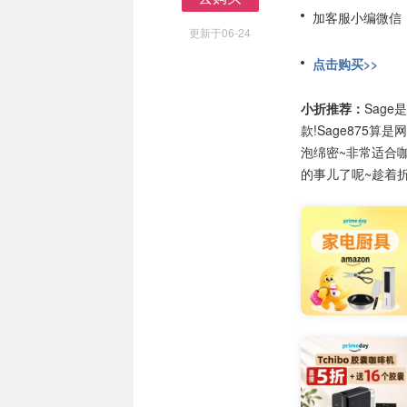
去购买
加客服小编微信
更新于06-24
点击购买>>
小折推荐：
Sage
款!Sage875
泡绵密~非常适合
的事儿了呢~趁着