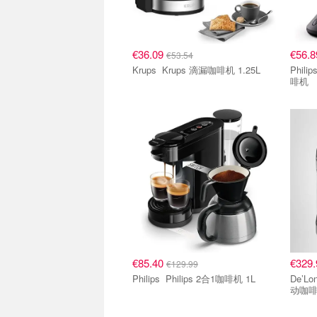
€36.09
€56.
€53.54
Krups Krups 滴漏咖啡机 1.25L
Philips Philips Senseo CS
啡机
€85.40
€329
€129.99
Philips Philips 2合1咖啡机 1L
De’Longhi ECAM2
动咖