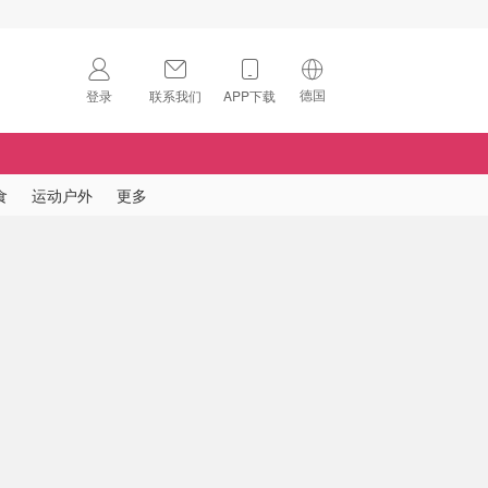
德国
登录
联系我们
APP下载
🇺🇸
美国
🇨🇳
中国
食
运动户外
更多
🇨🇦
加拿大
扫码下载 App
🇬🇧
英国
Download on the
App Store
🇩🇪
德国
Download the
Android App
🇫🇷
法国
🇮🇹
意大利
🇦🇺
澳洲