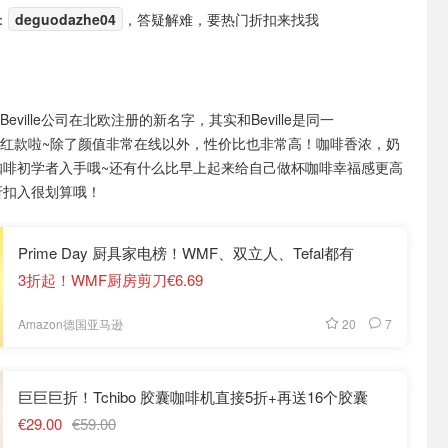
：
deguodazhe04
，答疑解难，要热门折扣来找我
是Beville公司在北欧注册的新名字，其实和Beville是同一
算是网红款啦~除了颜值非常在线以外，性价比也非常高！咖啡香浓，奶
咖啡初学者入手哦~还有什么比早上起来给自己做杯咖啡幸福感更高
折扣入很划算哦！
Prime Day 厨具家电榜！WMF、双立人、Tefal都有
3折起！WMF厨房剪刀€6.69
20
7
Amazon德国亚马逊
巨巨巨折！Tchibo 胶囊咖啡机直接5折+再送16个胶囊
€29.00
€59.00