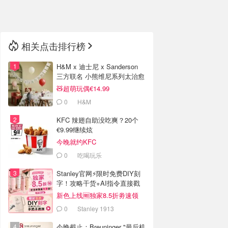
🇳🇿
新西兰
相关点击排行榜
H&M x 迪士尼 x Sanderson
三方联名 小熊维尼系列太治愈
🧸超萌玩偶€14.99
0
H&M
KFC 辣翅自助没吃爽？20个
€9.99继续炫
今晚就约KFC
0
吃喝玩乐
Stanley官网⚡️限时免费DIY刻
字！攻略干货+AI指令直接戳
新色上线🆓独家8.5折劵速领
0
Stanley 1913
今晚截止：Breuninger "最后机