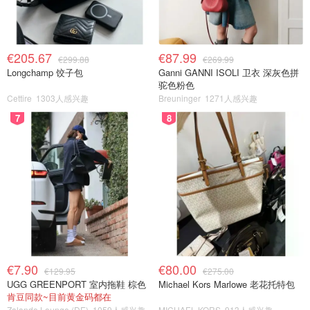
€205.67
€87.99
€299.88
€269.99
Longchamp 饺子包
Ganni GANNI ISOLI 卫衣 深灰色拼
驼色粉色
Cettire
1303人感兴趣
Breuninger
1271人感兴趣
7
8
€7.90
€80.00
€129.95
€275.00
UGG GREENPORT 室内拖鞋 棕色
Michael Kors Marlowe 老花托特包
肯豆同款~目前黄金码都在
Zalando Lounge (DE)
1059人感兴趣
MICHAEL KORS
913人感兴趣