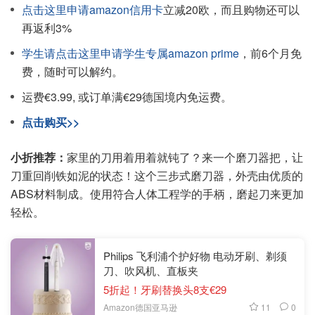
点击这里申请amazon信用卡
立减20欧，而且购物还可以
再返利3%
学生请点击这里申请学生专属amazon prime
，前6个月免
费，随时可以解约。
运费€3.99, 或订单满€29德国境内免运费。
点击购买>>
小折推荐：
家里的刀用着用着就钝了？来一个磨刀器把，让
刀重回削铁如泥的状态！这个三步式磨刀器，外壳由优质的
ABS材料制成。使用符合人体工程学的手柄，磨起刀来更加
轻松。
Philips 飞利浦个护好物 电动牙刷、剃须
刀、吹风机、直板夹
5折起！牙刷替换头8支€29
11
0
Amazon德国亚马逊