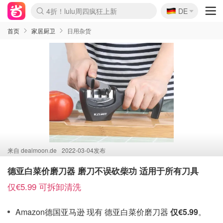
🇩🇪
4折！lulu周四疯狂上新
DE
Boticinal 夏促开抢！
还没结束！&OtherStories大促
Joybuy变相75折 随时失效
速领！Stanley独家85折
疑似霸哥！Camper额外叠85折
Zalando 奥莱闪促！每日更新
Moncler反季囤！5折起+叠9折
Coach Brooklyn仅€192
首页
家居厨卫
日用杂货
来自
dealmoon.de
2022-03-04发布
德亚白菜价磨刀器 磨刀不误砍柴功 适用于所有刀具
仅€5.99 可拆卸清洗
Amazon德国亚马逊 现有 德亚白菜价磨刀器
仅€5.99
。