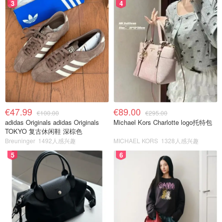
3
4
€47.99
€89.00
€100.00
€295.00
adidas Originals adidas Originals
Michael Kors Charlotte logo托特包
TOKYO 复古休闲鞋 深棕色
Breuninger
1492人感兴趣
MICHAEL KORS
1328人感兴趣
5
6