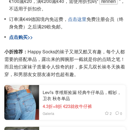
€100减€20，满€200减€40，需使用折扣码“
rennen
”，
不适用于折扣价。
订单满€49德国境内免运费，
点击这里
免费注册会员（终
身免费）之后满29欧免邮。
点击购买>>
小折推荐：
Happy Socks的袜子又潮又酷又有趣，每个人都
需要的搭配单品，露出来的脚腕那一截就是你的点睛之笔！
而且他们家袜子质量令人惊奇的好，多买几双长袜冬天换着
穿，和男朋友女朋友凑对也超有趣。
Levi's 李维斯捡漏 经典牛仔单品，帽衫，
卫衣 秋冬单品
4.3折+8折 €23就收牛仔裤
2
0
Galeria