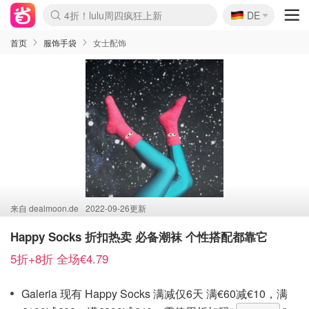
🇩🇪
4折！lulu周四疯狂上新
DE
Boticinal 夏促开抢！
还没结束！&OtherStories大促
Joybuy变相75折 随时失效
速领！Stanley独家85折
疑似霸哥！Camper额外叠85折
Zalando 奥莱闪促！每日更新
Moncler反季囤！5折起+叠9折
Coach Brooklyn仅€192
首页
服饰手袋
女士配饰
来自
dealmoon.de
2022-09-26更新
Happy Socks 折扣热卖 必备潮袜 个性搭配都靠它
5折+8折 全场€4.79
Galeria 现有 Happy Socks 满减仅6天 满€60减€10，满