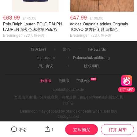
€63.99
€47.99
€145.00
€100.00
Polo Ralph Lauren POLO RALPH
adidas Originals adidas Originals
LAUREN 深蓝色珠地布 Polo衫
TOKYO 复古休闲鞋 深棕色
Breuninger
973人感兴趣
Breuninger
773人感兴趣
联系我们
黑五
InRewards
Impressum
Datenschutzerklärung
用户协议
版权声明
触屏版
电脑版
下载App
contact@dazhe.de
打开 APP
页面信息由用户分享或品牌、商家提供，由Dealmoon核实后发布折
扣广告
Dealmoon may get paid by brands or deals when user buy
through links
立即购买
评论
1
打开 APP