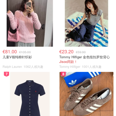
€81.00
€23.20
€135.00
€59.90
儿童V领纯棉针织衫
Tommy Hilfiger 金色纽扣罗纹背心
Jisoo同款！
Ralph Lauren
1062人感兴趣
Tommy Hilfiger
1001人感兴趣
7
8