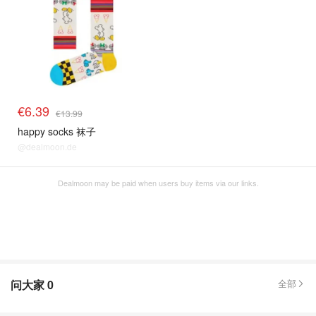
€6.39
€13.99
happy socks 袜子
@dealmoon.de
Dealmoon may be paid when users buy items via our links.
问大家
0
全部