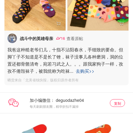
战斗中的英雄母亲
查看原帖
16
我爸这种糙老爷们儿，十指不沾阳春水，手细致的要命。但
脚丫子不知道是不是长了锉，袜子没事儿各种磨洞，洞的位
置还都骨骼清奇，宛若习武之人。。。跟我家狗子一样，孜
孜不倦毁袜子，被我统称为吃袜
...
去购买>>
晒货来自「北美省钱快报」版权归原作者所有
加小编微信：
复制
每天刷刷朋友圈，精华折扣不漏掉