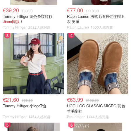
€39.20
€77.00
€99.90
€110.00
Tommy Hilfiger 黄色条纹衬衫
Ralph Lauren 法式毛圈拉链连帽卫
Jisoo同款！
衣 男童
Tommy Hilfiger
2022人感兴趣
Ralph Lauren
1600人感兴趣
3
4
€21.60
€63.99
€39.90
€159.99
Tommy Hilfiger 小logoT恤
UGG UGG CLASSIC MICRO 驼色
羊毛拖鞋
Tommy Hilfiger
1464人感兴趣
Breuninger
1444人感兴趣
5
6