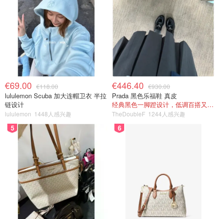
€69.00
€446.40
€118.00
€930.00
lululemon Scuba 加大连帽卫衣 半拉
Prada 黑色乐福鞋 真皮
链设计
经典黑色一脚蹬设计，低调百搭又高级
lululemon
1448人感兴趣
TheDoubleF
1244人感兴趣
5
6