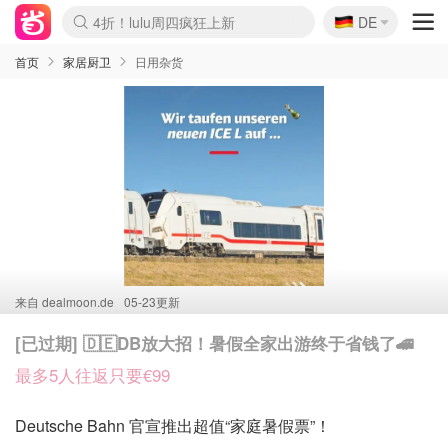
🇩🇪
4折！lulu周四疯狂上新
DE
Boticinal 夏促开抢！
还没结束！&OtherStories大促
Joybuy变相75折 随时失效
速领！Stanley独家85折
疑似霸哥！Camper额外叠85折
Zalando 奥莱闪促！每日更新
Moncler反季囤！5折起+叠9折
Coach Brooklyn仅€192
首页
家居厨卫
日用杂货
来自
dealmoon.de
05-23更新
[已过期] 🇩🇪DB放大招！暑假全家出游终于省钱了🚄
最多5人往返只要€99
Deutsche Bahn 官宣推出超值“家庭暑假票”！