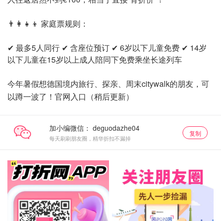
👨‍👩‍👧‍👦 家庭票规则：
✔ 最多5人同行
✔ 含座位预订
✔ 6岁以下儿童免费
✔ 14岁
以下儿童在15岁以上成人陪同下免费乘坐长途列车
今年暑假想德国境内旅行、探亲、周末citywalk的朋友，可
以蹲一波了！官网入口（稍后更新）
加小编微信：
复制
每天刷刷朋友圈，精华折扣不漏掉