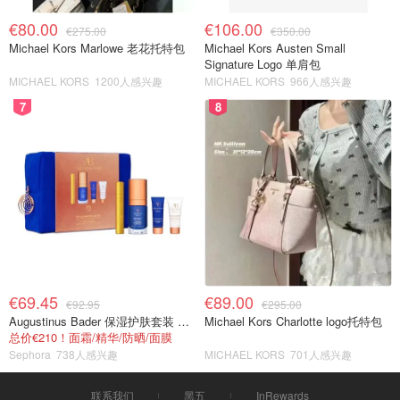
€80.00
€106.00
€275.00
€350.00
Michael Kors Marlowe 老花托特包
Michael Kors Austen Small
Signature Logo 单肩包
MICHAEL KORS
1200人感兴趣
MICHAEL KORS
966人感兴趣
7
8
€69.45
€89.00
€92.95
€295.00
Augustinus Bader 保湿护肤套装 TFC8®
Michael Kors Charlotte logo托特包
总价€210！面霜/精华/防晒/面膜
Sephora
738人感兴趣
MICHAEL KORS
701人感兴趣
联系我们
黑五
InRewards