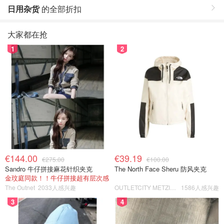
日用杂货
的全部折扣
大家都在抢
1
2
€144.00
€39.19
€275.00
€100.00
Sandro 牛仔拼接麻花针织夹克
The North Face Sheru 防风夹克
金玟庭同款！！牛仔拼接超有层次感
The Outnet
2033人感兴趣
OUTLETCITY METZINGEN
1586人感兴趣
3
4