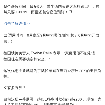
整个暑假期间，最多5人可乘坐德国长途火车往返出行，居
然只要 €99.99，而且还包含座位预订！💥
点击了解详情>>
📅 适用时间：6月底至9月中旬暑假期间 (预计6月中旬开放
预订)
德国铁路负责人 Evelyn Palla 表示：“家庭暑假不能泡汤，
德国现在需要稳定和安全。”
这次优惠主要就是为了减轻家庭在当前经济压力下的出行负
担。
💡有多划算？
目前汉堡➡️慕尼黑一趟ICE很多时候都超过€200，
现在一家
人往返居然不到€100，相当于直接“骨折价”！