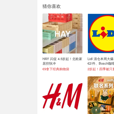
猜你喜欢
HAY 闪促 4.5折起！北欧家
Lidl 清仓本周大
居控快冲
€2/件、Bosch咖
€9拿下经典购物袋
2折起！四季被只要€