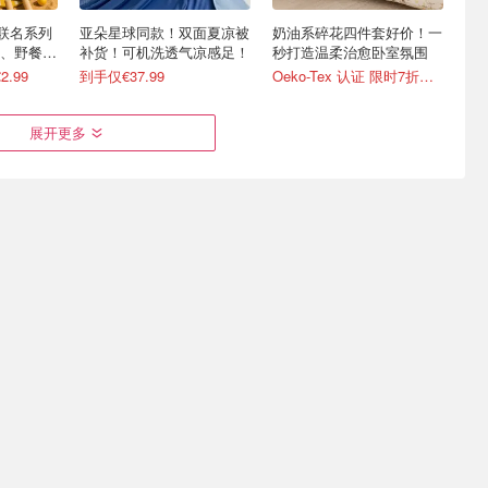
🐰联名系列
亚朵星球同款！双面夏凉被
奶油系碎花四件套好价！一
、野餐
补货！可机洗透气凉感足！
秒打造温柔治愈卧室氛围
.99
到手仅€37.99
Oeko-Tex 认证 限时7折优惠！
展开更多
么售出
BEDSURE 羊毛绒毯
黑五捡漏：2025 德国亚马
n 3D睡眠眼
150x200cm 白色
逊销售榜单 雅黛小棕瓶
50ml仅€52
2付耳塞
€21.84
€27.99
Abtei护眼胶囊€4，Labubu已开奖