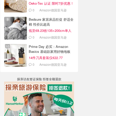
Oeko-Tex 认证 限时7折优惠！
0
Amazon德国亚马逊
Bedsure 家居床品狂促 舒适全
棉 性价比超高
低至€8.23收135×200cm单人
0
Amazon德国亚马逊
Prime Day 必买：Amazon
Basics 基础款家用好物地板
价！
14件刀具套装仅€22.77
0
Amazon德国亚马逊
探亲访友签证保险 拒签全额退款