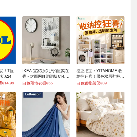
爆发！T恤
IKEA 宜家秒杀折扣区实在
德亚挖宝：YITAHOME 收
啡机€24
香 - 封面网红洞洞板€14.45
纳控狂喜！黑色双层鞋柜仅
收
€59
14.99
白色落地衣橱€55
白色置物架仅€39