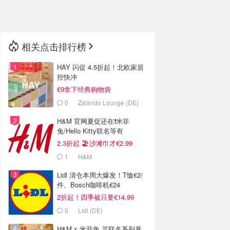
🇳🇿
新西兰
相关点击排行榜
HAY 闪促 4.5折起！北欧家居
控快冲
€9拿下经典购物袋
0
Zalando Lounge (DE)
H&M 官网夏促还在❗️米菲
兔/Hello Kitty联名等有
2.3折起 🏖️沙滩巾才€2.99
1
H&M
Lidl 清仓本周大爆发！T恤€2/
件、Bosch咖啡机€24
2折起！四季被只要€14.99
0
Lidl (DE)
H&M x 米菲兔 🐰联名系列暴