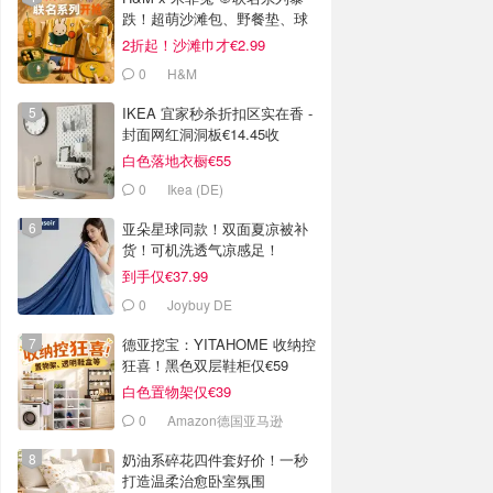
跌！超萌沙滩包、野餐垫、球
拍等
2折起！沙滩巾才€2.99
0
H&M
IKEA 宜家秒杀折扣区实在香 -
封面网红洞洞板€14.45收
白色落地衣橱€55
0
Ikea (DE)
亚朵星球同款！双面夏凉被补
货！可机洗透气凉感足！
到手仅€37.99
0
Joybuy DE
德亚挖宝：YITAHOME 收纳控
狂喜！黑色双层鞋柜仅€59
白色置物架仅€39
0
Amazon德国亚马逊
奶油系碎花四件套好价！一秒
打造温柔治愈卧室氛围