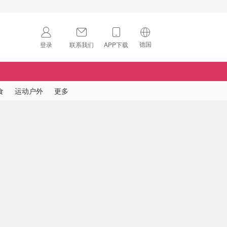
德国
登录
联系我们
APP下载
🇺🇸
美国
🇨🇳
中国
食
运动户外
更多
🇨🇦
加拿大
扫码下载 App
🇬🇧
英国
Download on the
App Store
🇩🇪
德国
Download the
Android App
🇫🇷
法国
🇮🇹
意大利
🇦🇺
澳洲