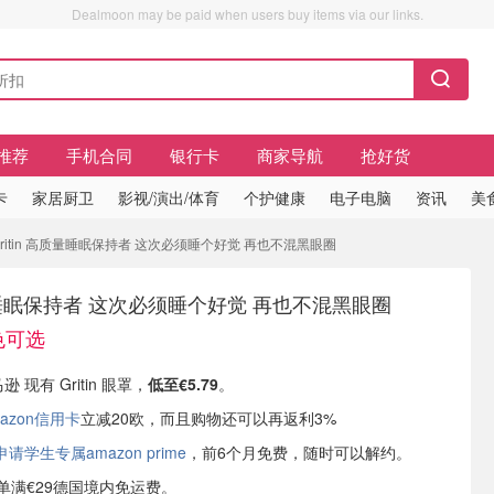
Dealmoon may be paid when users buy items via our links.
推荐
手机合同
银行卡
商家导航
抢好货
卡
家居厨卫
影视/演出/体育
个护健康
电子电脑
资讯
美
 Gritin 高质量睡眠保持者 这次必须睡个好觉 再也不混黑眼圈
高质量睡眠保持者 这次必须睡个好觉 再也不混黑眼圈
多色可选
逊 现有 Gritin 眼罩，
低至€5.79
。
azon信用卡
立减20欧，而且购物还可以再返利3%
学生专属amazon prime
，前6个月免费，随时可以解约。
或订单满€29德国境内免运费。