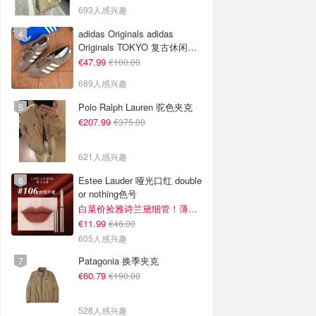
693人感兴趣
adidas Originals adidas
Originals TOKYO 复古休闲鞋
深棕色
€47.99
€100.00
689人感兴趣
Polo Ralph Lauren 驼色夹克
€207.99
€375.00
621人感兴趣
Estee Lauder 哑光口红 double
or nothing色号
白菜价捡雅诗兰黛细管！薄涂没毛病
€11.99
€46.00
605人感兴趣
Patagonia 换季夹克
€60.79
€190.00
528人感兴趣