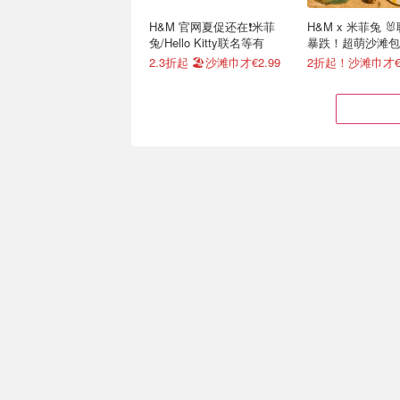
H&M 官网夏促还在❗️米菲
H&M x 米菲兔 
兔/Hello Kitty联名等有
暴跌！超萌沙滩包
垫、球拍等
2.3折起 🏖️沙滩巾才€2.99
2折起！沙滩巾才€2
Bedsure 家居床品狂促 舒
再降！这眼罩凭什
适全棉 性价比超高
10.000+！Griti
罩
低至€8.23收135×200cm单人
折后€6.44 再送