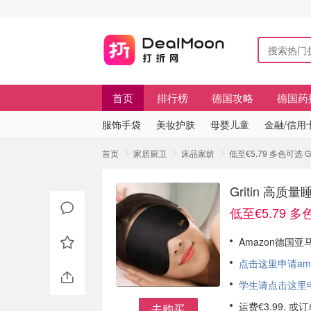
首页
排行榜
德国攻略
德国药
服饰手袋
美妆护肤
母婴儿童
金融/信用
首页
家居厨卫
床品家纺
低至€5.79 多色可选
Gritin 
低至€5.79 
Amazon德国亚马
点击这里申请am
学生请点击这里申请
运费€3.99, 
去购买