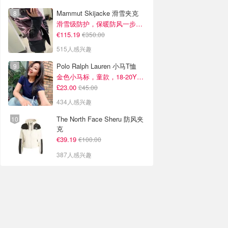
Mammut Skijacke 滑雪夹克
滑雪级防护，保暖防风一步到位！仅剩s！
€115.19
€350.00
515人感兴趣
Polo Ralph Lauren 小马T恤
金色小马标，童款，18-20Y捡漏！
£23.00
£45.00
434人感兴趣
The North Face Sheru 防风夹
克
€39.19
€100.00
387人感兴趣