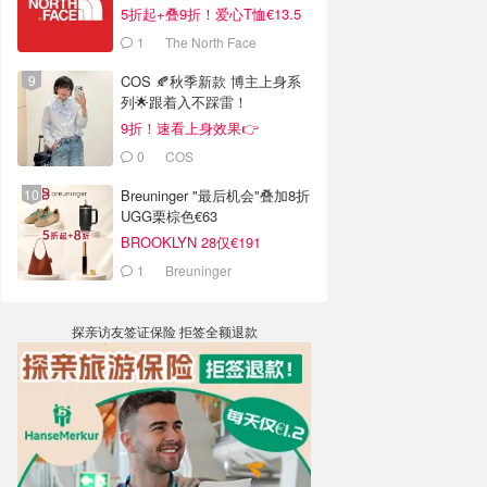
5折起+叠9折！爱心T恤€13.5
1
The North Face
COS 🍂秋季新款 博主上身系
列🌟跟着入不踩雷！
9折！速看上身效果👉
0
COS
Breuninger "最后机会"叠加8折
UGG栗棕色€63
BROOKLYN 28仅€191
1
Breuninger
探亲访友签证保险 拒签全额退款