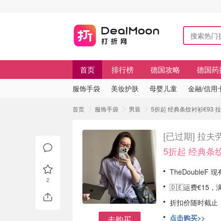
首页
排行榜
德国攻略
德国药
服饰手袋
美妆护肤
母婴儿童
金融/信用
首页
服饰手袋
男装
5折起 经典条纹衬衫€93
[已过期]
拉夫
5折起 经典条纹
TheDoubleF
2
🇩🇪运费€1
折扣价随时截止
点击购买>>
去购买