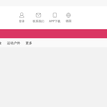
德国
登录
联系我们
APP下载
🇺🇸
美国
🇨🇳
中国
食
运动户外
更多
🇨🇦
加拿大
扫码下载 App
🇬🇧
英国
Download on the
App Store
🇩🇪
德国
Download the
Android App
🇫🇷
法国
🇮🇹
意大利
🇦🇺
澳洲