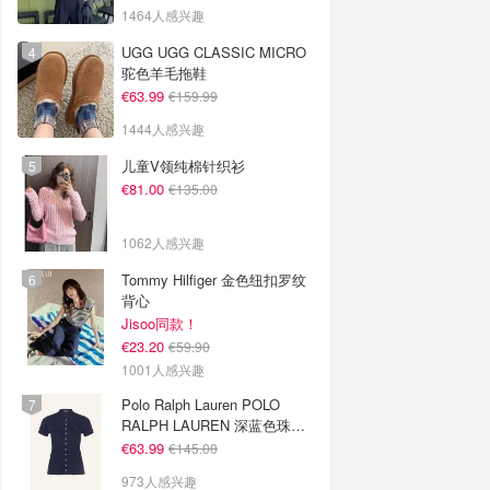
1464人感兴趣
UGG UGG CLASSIC MICRO
驼色羊毛拖鞋
€63.99
€159.99
1444人感兴趣
儿童V领纯棉针织衫
€81.00
€135.00
1062人感兴趣
Tommy Hilfiger 金色纽扣罗纹
背心
Jisoo同款！
€23.20
€59.90
1001人感兴趣
Polo Ralph Lauren POLO
RALPH LAUREN 深蓝色珠地
布 Polo衫
€63.99
€145.00
973人感兴趣