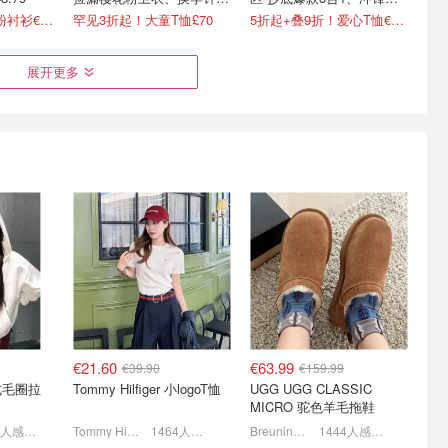
衫等
衣、羽绒等
2.3折起+叠8折！粉衬衫€42.39
罕见3折起！大童T恤£70
5折起+叠9折！爱心T恤€13.5
展开更多
 石头岛/
麦琴根打折村 清仓升级 抄
24S 私促起飞了
底小剪刀✂️、麦昆、YSL、
Celine/Moncler/Max Mara
Barbour等
都在
1.5折起+叠8折！🥐可颂包€44.79
全场4折！Box包直降€3700+
€21.60
€63.99
€39.90
€159.99
 法式毛圈拉
Tommy Hilfiger 小logoT恤
UGG UGG CLASSIC
MICRO 驼色羊毛拖鞋
1600人感兴趣
Tommy Hilfiger
1464人感兴趣
Breuninger
1444人感兴趣