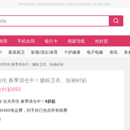
Dealmoon may be paid when users buy items via our links.
推荐
手机合同
银行卡
商家导航
抢好货
卡
家居厨卫
影视/演出/体育
个护健康
电子电脑
资讯
美
 拉夫劳伦 换季清仓中！徽标卫衣、短袖衬衫
劳伦 换季清仓中！徽标卫衣、短袖衬衫
衬衫€93
 现有 拉夫劳伦 换季清仓中！
5折起
5，满€400免运费，到手价已包含所有税费
！