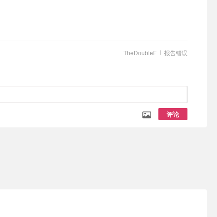
TheDoubleF
报告错误
评论