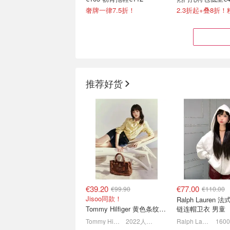
奢牌一律7.5折！
推荐好货
COS 🍂秋季新款 博主上身
男友力Max穿搭💯
系列🌟跟着入不踩雷！
拉夫劳伦/Gucci
9折！速看上身效果👉
6.5折起+4.8折！
€39.20
€77.00
€99.90
€110.00
Jisoo同款！
Ralph Lauren
Tommy Hilfiger 黄色条纹衬衫
链连帽卫衣 男童
Tommy Hilfiger
2022人感兴趣
Ralph Lauren