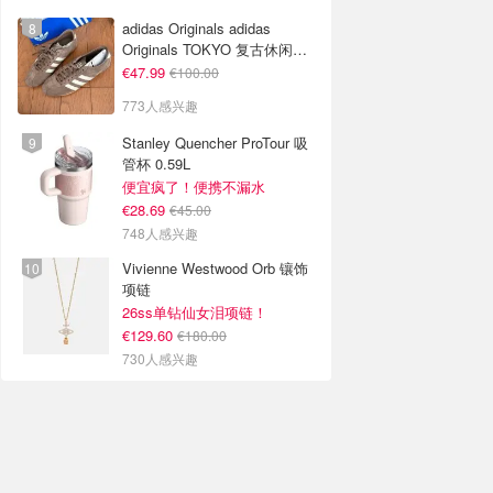
adidas Originals adidas
Originals TOKYO 复古休闲鞋
深棕色
€47.99
€100.00
773人感兴趣
Stanley Quencher ProTour 吸
管杯 0.59L
便宜疯了！便携不漏水
€28.69
€45.00
748人感兴趣
Vivienne Westwood Orb 镶饰
项链
26ss单钻仙女泪项链！
€129.60
€180.00
730人感兴趣