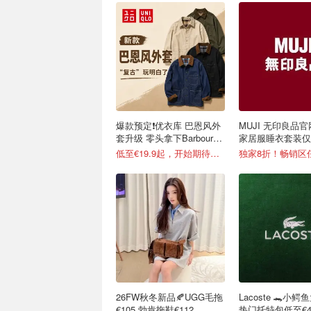
爆款预定❗️优衣库 巴恩风外
MUJI 无印良品官
套升级 零头拿下Barbour同
家居服睡衣套装仅€
款复古腔
可选
低至€19.9起，开始期待秋天
独家8折！畅销区
26FW秋冬新品🍂UGG毛拖
Lacoste 🐊小
€105 勃肯拖鞋€112
热门托特包低至€48