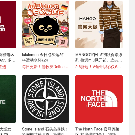
网精选🔥
lululemon 今日必买这3件
MANGO官网 🍂初秋保暖系
35 多色
👀运动水杯€24
列 捡漏miu风开衫、皮夹克
等
任选
每日更新！游牧灰Define补货！
2.6折起！V领针织衫仅€5.99
鳄鱼大爆发！
Stone Island 石头岛暴跌！
The North Face 官网奥莱
.79
捡漏樱花粉卫衣、换季针织
区 抄底爆款3合1、冲锋