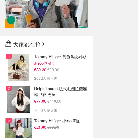
大家都在抢
Tommy Hilfiger 黄色条纹衬衫
Jisoo同款！
€39.20
€99.90
2022人感兴趣
Ralph Lauren 法式毛圈拉链连
帽卫衣 男童
€77.00
€110.00
1600人感兴趣
Tommy Hilfiger 小logoT恤
€21.60
€39.90