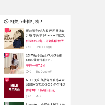
🇳🇿
新西兰
相关点击排行榜
爆款预定❗️优衣库 巴恩风外套
升级 零头拿下Barbour同款复
古腔
低至€19.9起，开始期待秋天
0
UNIQLO德国
26FW秋冬新品🍂UGG毛拖
€105 勃肯拖鞋€112
奢牌一律7.5折！
0
TheDoubleF
MUJI 无印良品官网精选🔥家
居服睡衣套装仅€35 多色可选
独家8折！畅销区任选
0
Muji
Lacoste 🐊小鳄鱼大爆发！热