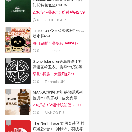
门托特包低至€48.79
2.3折起+叠8折！粉衬衫€42.39
0
OUTLETCITY
METZINGEN
lululemon 今日必买这3件 👀运
动水杯€24
每日更新！游牧灰Define补
货！
0
lululemon
Stone Island 石头岛暴跌！捡
漏樱花粉卫衣、换季针织衫等
罕见3折起！大童T恤£70
0
Flannels UK
MANGO官网 🍂初秋保暖系列
捡漏miu风开衫、皮夹克等
2.6折起！V领针织衫仅€5.99
0
MANGO EU
The North Face 官网奥莱区 抄
底爆款3合1、冲锋衣、羽绒等