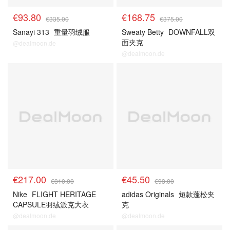
€93.80
€168.75
€335.00
€375.00
Sanayi 313
重量羽绒服
Sweaty Betty
DOWNFALL双
面夹克
@dealmoon.de
@dealmoon.de
€217.00
€45.50
€310.00
€93.00
Nike
FLIGHT HERITAGE
adidas Originals
短款蓬松夹
CAPSULE羽绒派克大衣
克
@dealmoon.de
@dealmoon.de