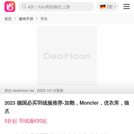
🇩🇪
4折！lulu周四疯狂上新
DE
Boticinal 夏促开抢！
还没结束！&OtherStories大促
Joybuy变相75折 随时失效
速领！Stanley独家85折
疑似霸哥！Camper额外叠85折
Zalando 奥莱闪促！每日更新
Moncler反季囤！5折起+叠9折
Coach Brooklyn仅€192
首页
服饰手袋
男装
来自
dealmoon.de
2022-10-12更新
2023 德国必买羽绒服推荐-加鹅，Moncler，优衣库，狼
爪
5折起 羽绒服€93起