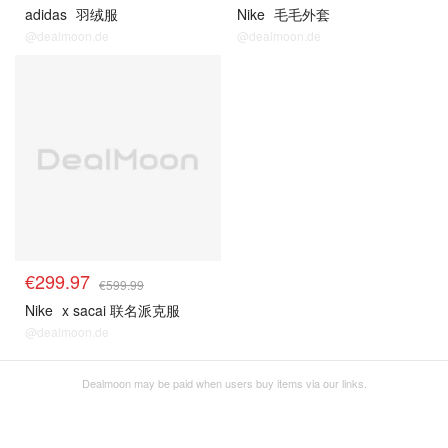
adidas
羽绒服
Nike
毛毛外套
@dealmoon.de
@dealmoon.de
€299.97
€599.99
Nike
x sacai 联名派克服
@dealmoon.de
Dealmoon may be paid when users buy items via our links.