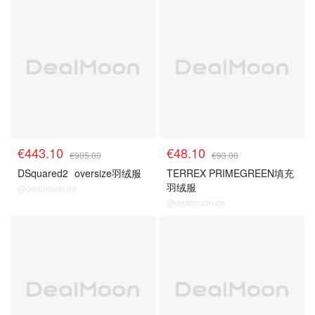
€443.10
€48.10
€905.00
€93.00
DSquared2
oversize羽绒服
TERREX PRIMEGREEN填充
羽绒服
@dealmoon.de
@dealmoon.de