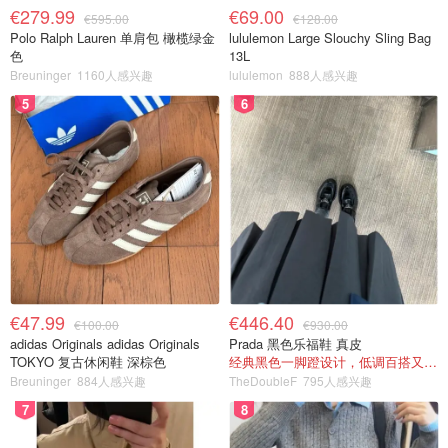
€279.99
€69.00
€595.00
€128.00
Polo Ralph Lauren 单肩包 橄榄绿金
lululemon Large Slouchy Sling Bag
色
13L
Breuninger
1160人感兴趣
lululemon
888人感兴趣
5
6
€47.99
€446.40
€100.00
€930.00
adidas Originals adidas Originals
Prada 黑色乐福鞋 真皮
TOKYO 复古休闲鞋 深棕色
经典黑色一脚蹬设计，低调百搭又高级
Breuninger
884人感兴趣
TheDoubleF
795人感兴趣
7
8