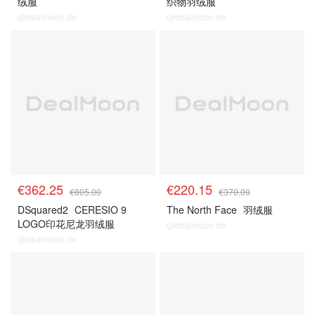
绒服
织物羽绒服
@dealmoon.de
@dealmoon.de
€362.25
€220.15
€805.00
€370.00
DSquared2
CERESIO 9
The North Face
羽绒服
LOGO印花尼龙羽绒服
@dealmoon.de
@dealmoon.de