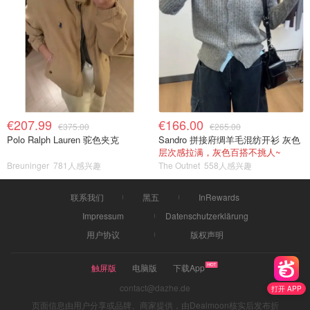
€207.99
€166.00
€375.00
€265.00
Polo Ralph Lauren 驼色夹克
Sandro 拼接府绸羊毛混纺开衫 灰色
层次感拉满，灰色百搭不挑人~
Breuninger
781人感兴趣
The Outnet
558人感兴趣
联系我们
黑五
InRewards
Impressum
Datenschutzerklärung
用户协议
版权声明
触屏版
电脑版
下载App
contact@dazhe.de
打开 APP
页面信息由用户分享或品牌、商家提供，由Dealmoon核实后发布折