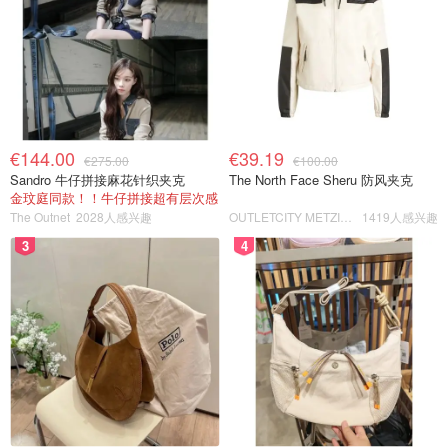
€144.00
€39.19
€275.00
€100.00
Sandro 牛仔拼接麻花针织夹克
The North Face Sheru 防风夹克
金玟庭同款！！牛仔拼接超有层次感
The Outnet
2028人感兴趣
OUTLETCITY METZINGEN
1419人感兴趣
3
4