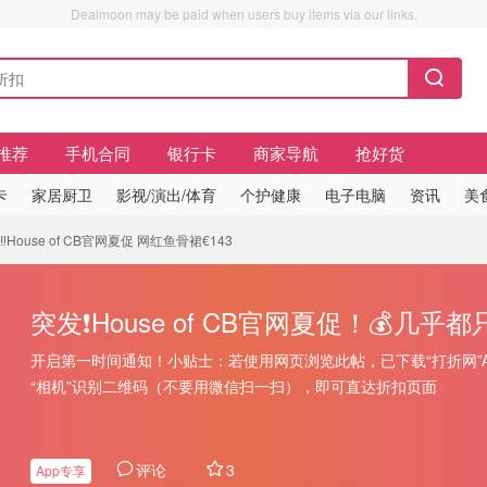
Dealmoon may be paid when users buy items via our links.
推荐
手机合同
银行卡
商家导航
抢好货
卡
家居厨卫
影视/演出/体育
个护健康
电子电脑
资讯
美
️House of CB官网夏促 网红鱼骨裙€143
突发❗House of CB官网夏促！💰几
开启第一时间通知！小贴士：若使用网页浏览此帖，已下载“打折网”
“相机”识别二维码（不要用微信扫一扫），即可直达折扣页面
评论
3
App专享