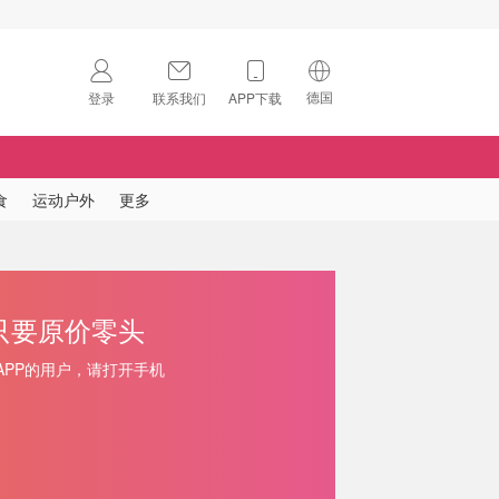
德国
登录
联系我们
APP下载
🇺🇸
美国
🇨🇳
中国
食
运动户外
更多
🇨🇦
加拿大
扫码下载 App
🇬🇧
英国
Download on the
App Store
乎都只要原价零头
🇩🇪
德国
Download the
Android App
APP的用户，请打开手机
🇫🇷
法国
🇮🇹
意大利
🇦🇺
澳洲