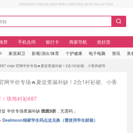
Dealmoon may be paid when users buy items via our links.
推荐
手机合同
银行卡
商家导航
抢好货
卡
家居厨卫
影视/演出/体育
个护健康
电子电脑
资讯
美
87 maje 官网半价专场🔥夏促查漏补缺！2合1衬衫裙、小香风裙等
e 官网半价专场🔥夏促查漏补缺！2合1衬衫裙、小香
折！珠饰衬衫€87
网夏促 半价专场查漏补缺
统统5折
，无需码；
>
Dealmoon独家学生码点这兑换（需使用学生邮箱）
。