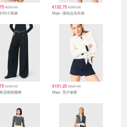
.75
€132.75
€255.00
€295.00
Maje 针织小黑裙
Maje 撞色边连衣裙
.75
€101.25
€255.00
€225.00
Maje 粗花呢阔腿裤
Maje 亮片裙裤