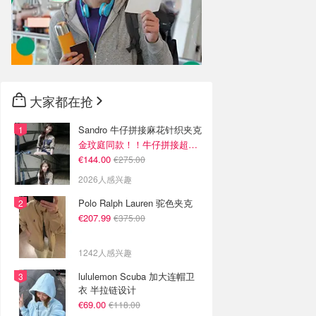
大家都在抢
Sandro 牛仔拼接麻花针织夹克
金玟庭同款！！牛仔拼接超有层次感
€144.00
€275.00
2026人感兴趣
Polo Ralph Lauren 驼色夹克
€207.99
€375.00
1242人感兴趣
lululemon Scuba 加大连帽卫
衣 半拉链设计
€69.00
€118.00