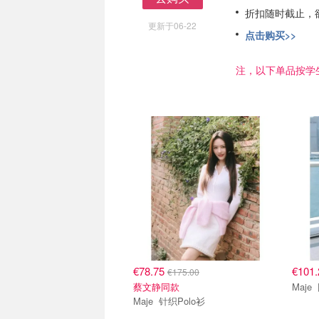
去购买
折扣随时截止，
更新于06-22
点击购买>>
注，以下单品按学生
€78.75
€101
€175.00
蔡文静同款
Maje 针织Polo衫