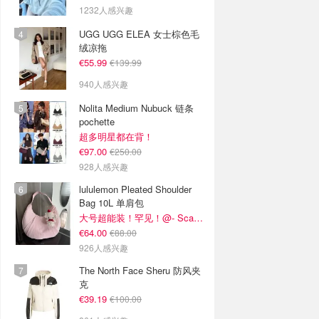
1232人感兴趣
UGG UGG ELEA 女士棕色毛
绒凉拖
€55.99
€139.99
940人感兴趣
Nolita Medium Nubuck 链条
pochette
超多明星都在背！
€97.00
€250.00
928人感兴趣
lululemon Pleated Shoulder
Bag 10L 单肩包
大号超能装！罕见！@- Scarlett
€64.00
€88.00
926人感兴趣
The North Face Sheru 防风夹
克
€39.19
€100.00