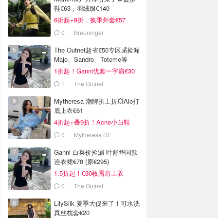
鞋€63，羽绒服€140
6折起+8折，换季外套€57
0
Breuninger
The Outnet超省€50专区💰捡漏
Maje、Sandro、Toteme等
1折起！Ganni优雅一字肩€30
1
The Outnet
Mytheresa 潮牌折上折💥Alo打
底上衣€61
4折起+叠9折！Acne小白鞋
€264
0
Mytheresa DE
Ganni 白菜价捡漏 叶舒华同款
连衣裙€78 (原€295)
1.5折起！€30收露肩上衣
0
The Outnet
LilySilk 夏季大促来了！可水洗
真丝枕套€20