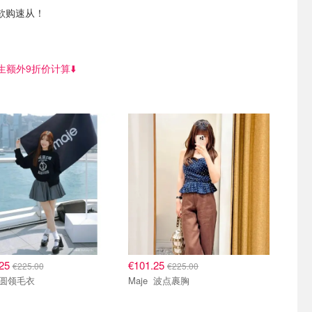
欲购速从！
额外9折价计算⬇️
.25
€101.25
€225.00
€225.00
Maje 圆领毛衣
Maje 波点裹胸