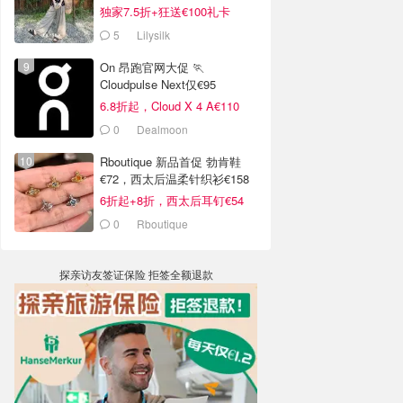
独家7.5折+狂送€100礼卡
5
Lilysilk
On 昂跑官网大促 🏃
Cloudpulse Next仅€95
6.8折起，Cloud X 4 A€110
0
Dealmoon
Rboutique 新品首促 勃肯鞋
€72，西太后温柔针织衫€158
6折起+8折，西太后耳钉€54
0
Rboutique
探亲访友签证保险 拒签全额退款