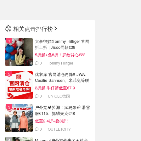
🇳🇿
新西兰
相关点击排行榜
大事很妙❗️Tommy Hilfiger 官网
折上折 | Jisoo同款€39
5折起+叠8折！罗纹背心€23
0
Tommy Hilfiger
优衣库 官网清仓再降‼️ JWA、
Cecilie Bahnsen、米菲兔等联
名
2折起 牛仔裤低至€7.9
0
UNIQLO德国
户外党🏕️捡漏！猛犸象🦣 滑雪
服€115、抓绒夹克€48
低至2.4折+叠8折！
0
OUTLETCITY
METZINGEN
Mammut户外神价来了🔥徒步