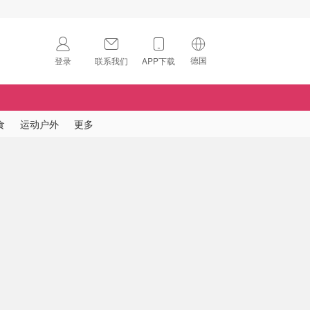
德国
登录
联系我们
APP下载
🇺🇸
美国
🇨🇳
中国
食
运动户外
更多
🇨🇦
加拿大
扫码下载 App
🇬🇧
英国
Download on the
App Store
🇩🇪
德国
Download the
Android App
🇫🇷
法国
🇮🇹
意大利
🇦🇺
澳洲