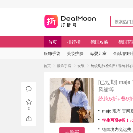
首页
排行榜
德国攻略
德国药
服饰手袋
美妆护肤
母婴儿童
金融/信用
首页
服饰手袋
女装
统统5折+叠9折！珠饰衬衫€
[已过期]
maj
风裙等
统统5折+叠9
2
maje 现有 官
学生可叠9折！>
德国境内免运费
去购买