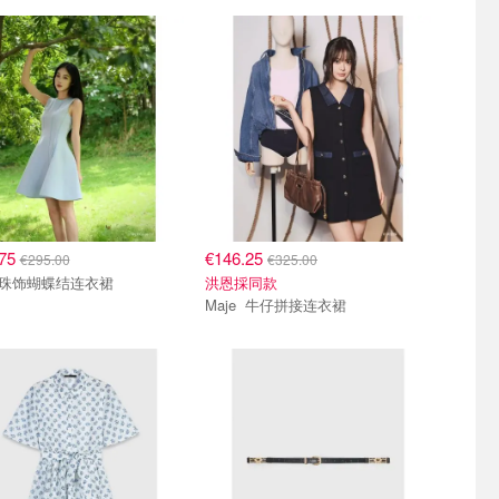
.75
€146.25
€295.00
€325.00
Maje 珠饰蝴蝶结连衣裙
洪恩採同款
Maje 牛仔拼接连衣裙