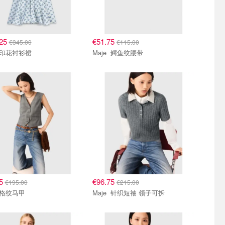
.25
€51.75
€345.00
€115.00
Maje 印花衬衫裙
Maje 鳄鱼纹腰带
75
€96.75
€195.00
€215.00
Maje 格纹马甲
Maje 针织短袖 领子可拆