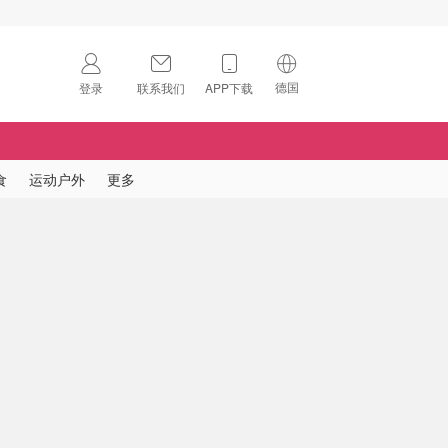
德国
登录
联系我们
APP下载
🇺🇸
美国
🇨🇳
中国
食
运动户外
更多
🇨🇦
加拿大
扫码下载 App
🇬🇧
英国
Download on the
App Store
🇩🇪
德国
Download the
Android App
🇫🇷
法国
🇮🇹
意大利
🇦🇺
澳洲