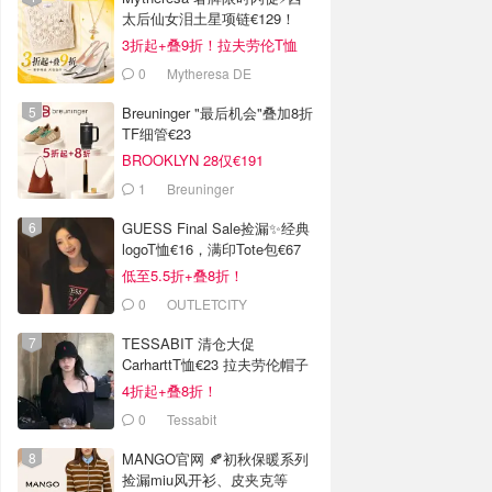
太后仙女泪土星项链€129！
3折起+叠9折！拉夫劳伦T恤
€64！
0
Mytheresa DE
Breuninger "最后机会"叠加8折
TF细管€23
BROOKLYN 28仅€191
1
Breuninger
GUESS Final Sale捡漏✨经典
logoT恤€16，满印Tote包€67
低至5.5折+叠8折！
0
OUTLETCITY
METZINGEN
TESSABIT 清仓大促
CarharttT恤€23 拉夫劳伦帽子
€38
4折起+叠8折！
0
Tessabit
MANGO官网 🍂初秋保暖系列
捡漏miu风开衫、皮夹克等