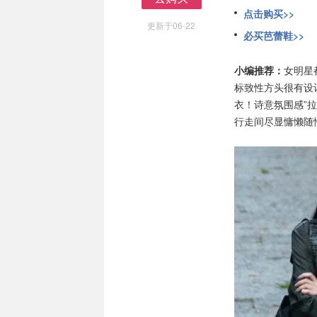
去购买
点击购买>>
更新于06-22
必买芭蕾鞋>>
小编推荐：
女明星
标致性方头很有设
衣！诗意氛围感”
行走间尽显慵懒随