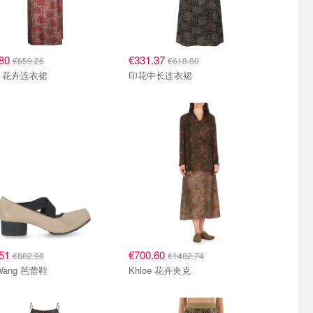
.80
€331.37
€659.26
€618.80
ya 花卉连衣裙
印花中长连衣裙
.51
€700.60
€882.98
€1482.74
Uma Wang 芭蕾鞋
Khloe 花卉夹克