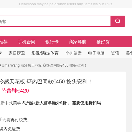
Dealmoon may be paid when users buy items via our links.
推荐
手机合同
银行卡
商家导航
抢好货
卡
家居厨卫
影视/演出/体育
个护健康
电子电脑
资讯
美
 Uma Wang 清冷感天花板 💥热巴同款€450 按头安利！
 清冷感天花板 💥热巴同款€450 按头安利！
芭蕾鞋€420
ng 新中式美学
5折起+新人首单额外9折， 需要使用折扣码
手无需再付税费。
国境内免运费