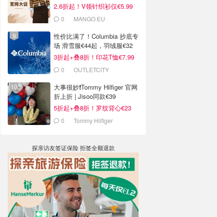
2.6折起！V领针织衫仅€5.99
0
MANGO EU
性价比满了！Columbia 抄底专
场 滑雪服€44起，羽绒服€32
3折起+叠8折！印花T恤€7.99
0
OUTLETCITY
METZINGEN
大事很妙❗️Tommy Hilfiger 官网
折上折 | Jisoo同款€39
5折起+叠8折！罗纹背心€23
0
Tommy Hilfiger
探亲访友签证保险 拒签全额退款