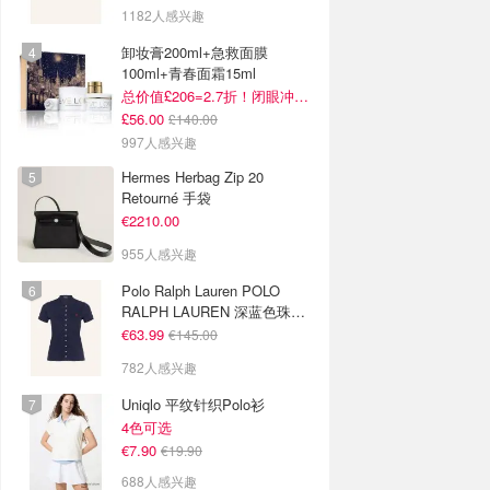
1182人感兴趣
卸妆膏200ml+急救面膜
100ml+青春面霜15ml
总价值£206=2.7折！闭眼冲这套！
£56.00
£140.00
997人感兴趣
Hermes Herbag Zip 20
Retourné 手袋
€2210.00
955人感兴趣
Polo Ralph Lauren POLO
RALPH LAUREN 深蓝色珠地
布 Polo衫
€63.99
€145.00
782人感兴趣
Uniqlo 平纹针织Polo衫
4色可选
€7.90
€19.90
688人感兴趣