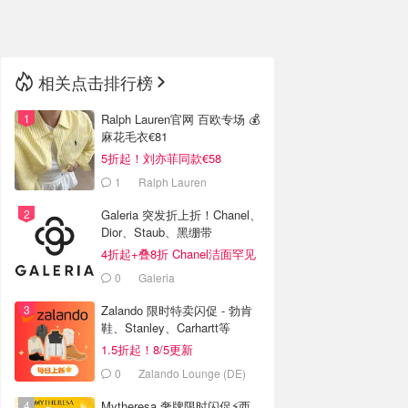
🇳🇿
新西兰
相关点击排行榜
Ralph Lauren官网 百欧专场 💰
麻花毛衣€81
5折起！刘亦菲同款€58
1
Ralph Lauren
Galeria 突发折上折！Chanel、
Dior、Staub、黑绷带
4折起+叠8折 Chanel洁面罕见
€43
0
Galeria
Zalando 限时特卖闪促 - 勃肯
鞋、Stanley、Carhartt等
1.5折起！8/5更新
0
Zalando Lounge (DE)
Mytheresa 奢牌限时闪促⚡️西