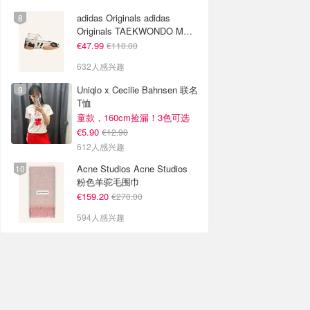
adidas Originals adidas
Originals TAEKWONDO MEI
芭蕾鞋 棕色米色
€47.99
€110.00
632人感兴趣
Uniqlo x Cecilie Bahnsen 联名
T恤
童款，160cm捡漏！3色可选
€5.90
€12.90
612人感兴趣
Acne Studios Acne Studios
粉色羊驼毛围巾
€159.20
€270.00
594人感兴趣