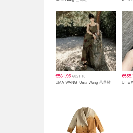
€581.96
€555
€821.10
UMA WANG Uma Wang 芭蕾鞋
Uma 