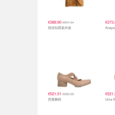
€388.90
€373
€851.44
双排扣西装外套
Ana
€521.51
€521
€882.98
芭蕾舞鞋