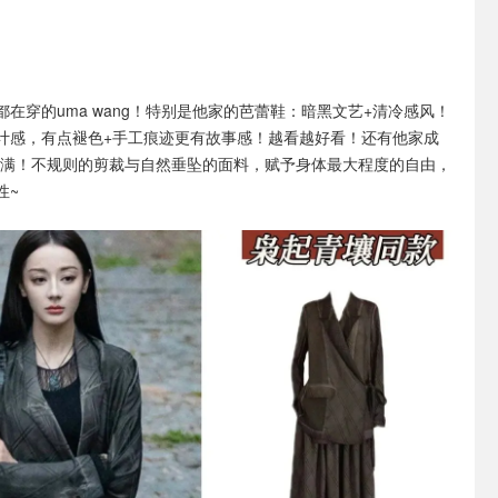
都在穿的uma wang！特别是他家的芭蕾鞋：暗黑文艺+清冷感风！
计感，有点褪色+手工痕迹更有故事感！越看越好看！还有他家成
拉满！不规则的剪裁与自然垂坠的面料，赋予身体最大程度的自由，
性~