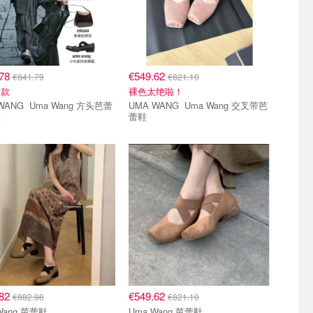
.78
€549.62
€841.79
€821.10
同款
裸色太绝啦！
ma Wang 方头芭蕾
UMA WANG Uma Wang 交叉带芭
鞋
蕾鞋
.82
€549.62
€882.98
€821.10
Wang 芭蕾鞋
Uma Wang 芭蕾鞋