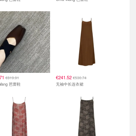
.71
€241.52
€819.91
€530.74
Wang 芭蕾鞋
无袖中长连衣裙