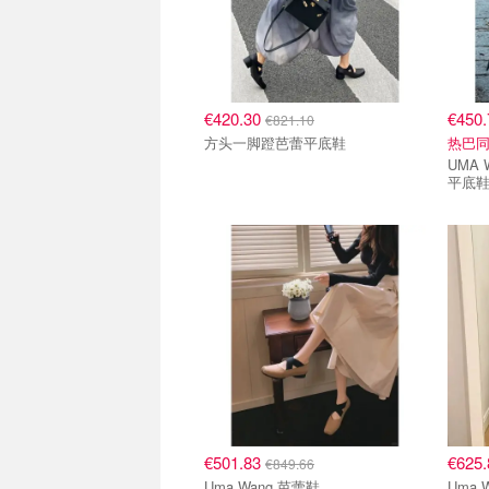
€420.30
€450
€821.10
方头一脚蹬芭蕾平底鞋
热巴
UMA WANG U
平底
€501.83
€625
€849.66
Uma Wang 芭蕾鞋
Uma 