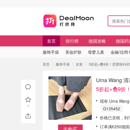
首页
排行榜
德国攻略
德国药
服饰手袋
美妆护肤
母婴儿童
金融/信用
首页
服饰手袋
女装
5折起+叠9折！芭蕾鞋€420
Uma Wang
5折起+叠9折！
现有 Uma Wa
1
G135452
价格已含税，到
订单满€250德
去购买