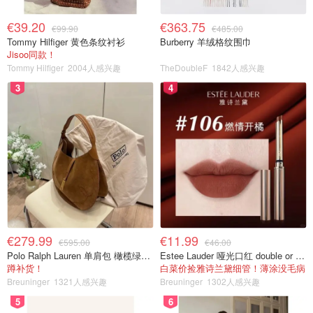
€39.20
€363.75
€99.90
€485.00
Tommy Hilfiger 黄色条纹衬衫
Burberry 羊绒格纹围巾
Jisoo同款！
Tommy Hilfiger
2004人感兴趣
TheDoubleF
1842人感兴趣
3
4
€279.99
€11.99
€595.00
€46.00
Polo Ralph Lauren 单肩包 橄榄绿金色
Estee Lauder 哑光口红 double or nothing色号
蹲补货！
白菜价捡雅诗兰黛细管！薄涂没毛病
Breuninger
1321人感兴趣
Breuninger
1302人感兴趣
5
6