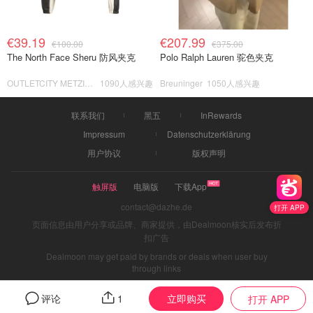
€39.19
€207.99
€100.00
€375.00
The North Face Sheru 防风夹克
Polo Ralph Lauren 驼色夹克
OUTLETCITY METZINGEN
1090人感兴趣
Breuninger
1050人感兴趣
联系我们
黑五
InRewards
Impressum
Datenschutzerklärung
用户协议
版权声明
触屏版
电脑版
下载App
contact@dazhe.de
打开 APP
页面信息由用户分享或品牌、商家提供，由Dealmoon核实后发布折
扣广告
Dealmoon may get paid by brands or deals when user buy
through links
立即购买
评论
1
打开 APP