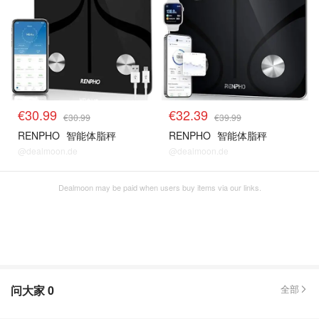
€30.99
€32.39
€30.99
€39.99
RENPHO
智能体脂秤
RENPHO
智能体脂秤
@dealmoon.de
@dealmoon.de
Dealmoon may be paid when users buy items via our links.
问大家
0
全部