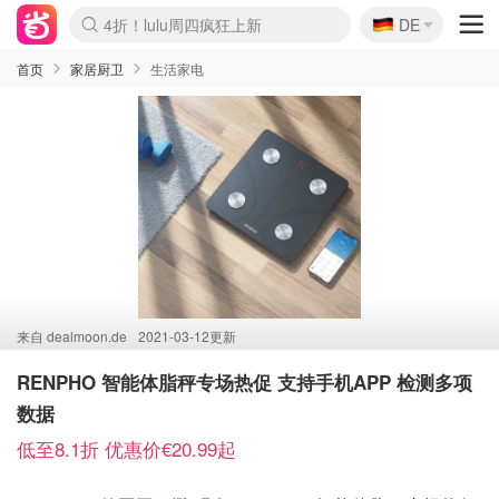
🇩🇪
4折！lulu周四疯狂上新
DE
Boticinal 夏促开抢！
还没结束！&OtherStories大促
Joybuy变相75折 随时失效
速领！Stanley独家85折
疑似霸哥！Camper额外叠85折
Zalando 奥莱闪促！每日更新
Moncler反季囤！5折起+叠9折
Coach Brooklyn仅€192
首页
家居厨卫
生活家电
来自
dealmoon.de
2021-03-12更新
RENPHO 智能体脂秤专场热促 支持手机APP 检测多项
数据
低至8.1折 优惠价€20.99起