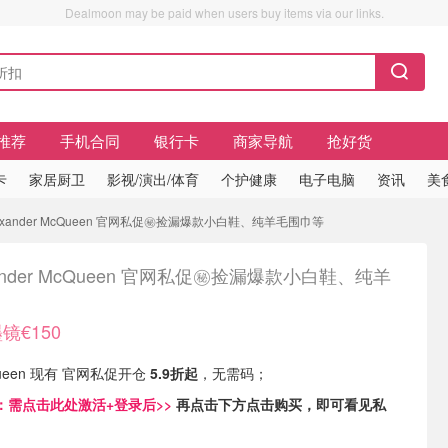
Dealmoon may be paid when users buy items via our links.
推荐
手机合同
银行卡
商家导航
抢好货
卡
家居厨卫
影视/演出/体育
个护健康
电子电脑
资讯
美
lexander McQueen 官网私促㊙️捡漏爆款小白鞋、纯羊毛围巾等
xander McQueen 官网私促㊙️捡漏爆款小白鞋、纯羊
镜€150
cQueen 现有 官网私促开仓
5.9折起
，无需码；
：
需点击此处激活+登录后>>
再点击下方点击购买，即可看见私