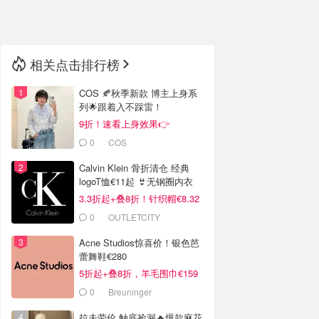
🇳🇿
新西兰
相关点击排行榜
COS 🍂秋季新款 博主上身系
列🌟跟着入不踩雷！
9折！速看上身效果👉
0
COS
Calvin Klein 骨折清仓 经典
logoT恤€11起 👙无钢圈内衣
€9.6
3.3折起+叠8折！针织帽€8.32
0
OUTLETCITY
METZINGEN
Acne Studios惊喜价！银色芭
蕾舞鞋€280
5折起+叠8折，羊毛围巾€159
0
Breuninger
拉夫劳伦 触底捡漏🔥爆款麻花