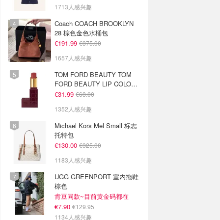
1713人感兴趣
Coach COACH BROOKLYN
28 棕色金色水桶包
€191.99
€375.00
1657人感兴趣
TOM FORD BEAUTY TOM
FORD BEAUTY LIP COLOR
SATIN MATTE 裸玫瑰口红
€31.99
€63.00
1352人感兴趣
Michael Kors Mel Small 标志
托特包
€130.00
€325.00
1183人感兴趣
UGG GREENPORT 室内拖鞋
棕色
肯豆同款~目前黄金码都在
€7.90
€129.95
1134人感兴趣