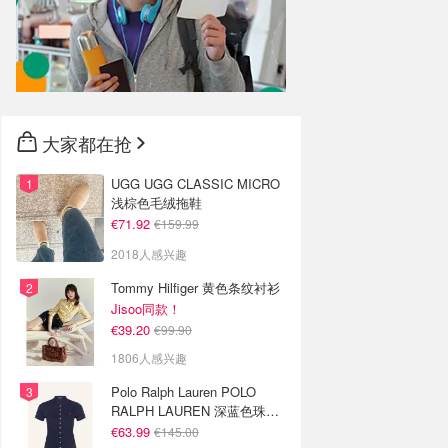
大家都在抢
UGG UGG CLASSIC MICRO
浅棕色毛绒拖鞋
€71.92
€159.99
2018人感兴趣
Tommy Hilfiger 黄色条纹衬衫
Jisoo同款！
€39.20
€99.90
1806人感兴趣
Polo Ralph Lauren POLO
RALPH LAUREN 深蓝色珠地
布 Polo衫
€63.99
€145.00