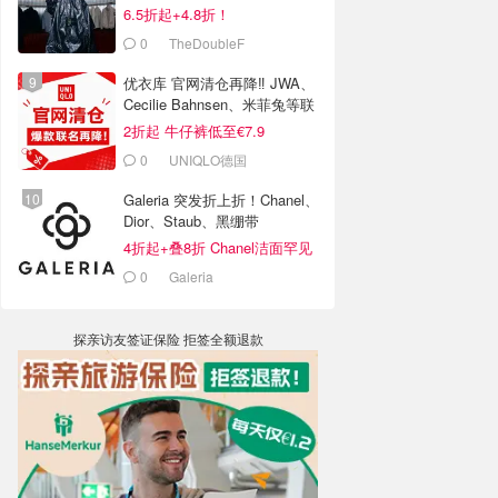
6.5折起+4.8折！
0
TheDoubleF
优衣库 官网清仓再降‼️ JWA、
Cecilie Bahnsen、米菲兔等联
名
2折起 牛仔裤低至€7.9
0
UNIQLO德国
Galeria 突发折上折！Chanel、
Dior、Staub、黑绷带
4折起+叠8折 Chanel洁面罕见
€43
0
Galeria
探亲访友签证保险 拒签全额退款