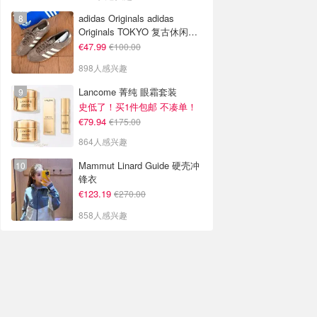
adidas Originals adidas
Originals TOKYO 复古休闲鞋
深棕色
€47.99
€100.00
898人感兴趣
Lancome 菁纯 眼霜套装
史低了！买1件包邮 不凑单！
€79.94
€175.00
864人感兴趣
Mammut Linard Guide 硬壳冲
锋衣
€123.19
€270.00
858人感兴趣