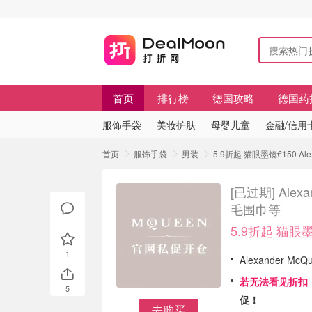
首页
排行榜
德国攻略
德国药
服饰手袋
美妆护肤
母婴儿童
金融/信用
首页
服饰手袋
男装
5.9折起 猫眼墨镜€150 A
[已过期]
Ale
毛围巾等
5.9折起 猫眼墨
1
Alexander M
若无法看见折扣
5
促！
去购买