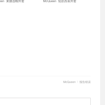
McQueen 束腰连帽外套
McQueen 短款西装外套
McQueen
报告错误