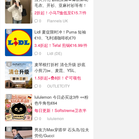
毛衣、开衫、亚麻衬衫等有！
2折起！小马T恤低至£15.7/件
0
Flannels UK
Lidl 夏促限时冲！Puma 短袖
€10、飞利浦咖啡机€70
3.4折起！Tefal 煎锅€16.99/件
0
Lidl (DE)
麦琴根打折村 清仓升级 抄底
小剪刀✂️、麦昆、YSL、
Barbour等
1.5折起+叠8折！🥐可颂包
€44.79
0
OUTLETCITY
METZINGEN
lululemon 今日必买这3件 👀粉
色牛角包€64
每日更新！Softstreme卫衣半
价
0
lululemon
男友力Max穿搭💯 石头岛/拉夫
劳伦/Gucci