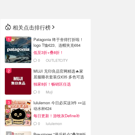
🇳🇿
新西兰
相关点击排行榜
Patagonia 终于舍得打折啦！
logo T恤€23、连帽夹克€64
低至3折+叠8折！
0
OUTLETCITY
METZINGEN
MUJI 无印良品官网精选🔥家
居服睡衣套装仅€35 多色可选
独家8折！畅销区任选
0
Muji
lululemon 今日必买这3件 👀运
动水杯€24
每日更新！游牧灰Define补
货！
0
lululemon
Breuninger "最后机会"叠加8折