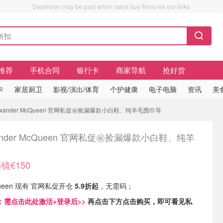
Dealmoon may be paid when users buy items via our links.
推荐
手机合同
银行卡
商家导航
抢好货
卡
家居厨卫
影视/演出/体育
个护健康
电子电脑
资讯
美
lexander McQueen 官网私促㊙️捡漏爆款小白鞋、纯羊毛围巾等
xander McQueen 官网私促㊙️捡漏爆款小白鞋、纯羊
镜€150
cQueen 现有 官网私促开仓
5.9折起
，无需码；
：
需点击此处激活+登录后>>
再点击下方点击购买，即可看见私