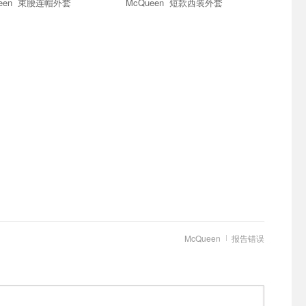
McQueen 束腰连帽外套
McQueen 短款西装外套
McQueen
报告错误