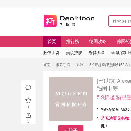
首页
排行榜
德国攻略
德国药
服饰手袋
美妆护肤
母婴儿童
金融/信用
首页
服饰手袋
男装
5.9折起 猫眼墨镜€150 A
[已过期]
Ale
毛围巾等
5.9折起 猫眼墨
1
Alexander M
若无法看见折扣
5
促！
去购买