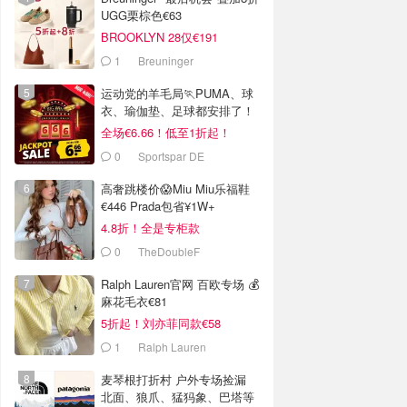
UGG栗棕色€63
BROOKLYN 28仅€191
1
Breuninger
运动党的羊毛局🏃PUMA、球
衣、瑜伽垫、足球都安排了！
全场€6.66！低至1折起！
0
Sportspar DE
高奢跳楼价😱Miu Miu乐福鞋
€446 Prada包省¥1W+
4.8折！全是专柜款
0
TheDoubleF
Ralph Lauren官网 百欧专场 💰
麻花毛衣€81
5折起！刘亦菲同款€58
1
Ralph Lauren
麦琴根打折村 户外专场捡漏
北面、狼爪、猛犸象、巴塔等