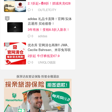
2.1折起+叠8折！抓绒夹克€28
1
OUTLETCITY
METZINGEN
adidas 礼品卡直降！官网/实体
店通用 买啥都香！
3年有效！变相8.5折入新衣！
0
adidas
优衣库 官网清仓再降‼️ JWA、
Cecilie Bahnsen、米菲兔等联
名
2折起 牛仔裤低至€7.9
0
UNIQLO德国
探亲访友签证保险 拒签全额退款