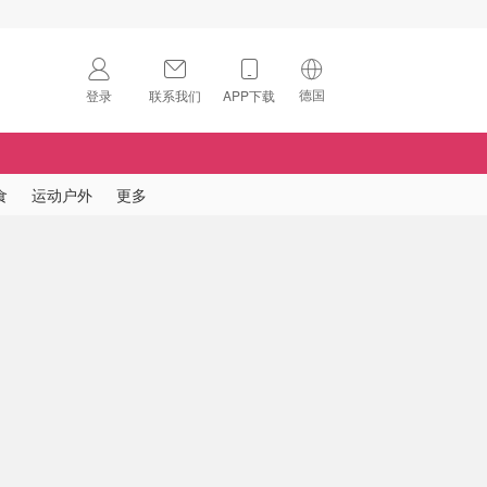
德国
登录
联系我们
APP下载
🇺🇸
美国
🇨🇳
中国
食
运动户外
更多
🇨🇦
加拿大
扫码下载 App
🇬🇧
英国
Download on the
App Store
🇩🇪
德国
Download the
Android App
🇫🇷
法国
🇮🇹
意大利
🇦🇺
澳洲