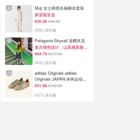
Muji 女士棉质长袖睡衣套装
家居服首选
€35.96
€44.95
463人感兴趣
Patagonia Skysail 连帽夹克
复古撞色设计，山系感直接拉满
€64.79
€210.00
463人感兴趣
adidas Originals adidas
Originals JAPAN 休闲运动鞋
米色
€51.99
€130.00
437人感兴趣