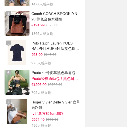
1477人感兴趣
Coach COACH BROOKLYN
28 棕色金色水桶包
€191.99
€375.00
1365人感兴趣
Polo Ralph Lauren POLO
RALPH LAUREN 深蓝色珠地
布 Polo衫
€63.99
€145.00
975人感兴趣
Prada 中号皮革黑色单肩包
Prada经典通勤包！黑色耐看又百搭
€1296.00
€2700.00
705人感兴趣
Roger Vivier Belle Vivier 皮革
高跟鞋
rv经典方扣4cm粗跟
€554.40
€770.00
496人感兴趣