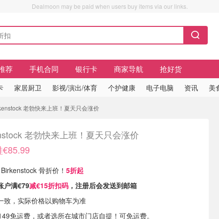
Dealmoon may be paid when users buy items via our links.
推荐
手机合同
银行卡
商家导航
抢好货
卡
家居厨卫
影视/演出/体育
个护健康
电子电脑
资讯
美
irkenstock 老勃快来上班！夏天只会涨价
kenstock 老勃快来上班！夏天只会涨价
85.99
 Birkenstock 骨折价！
5折起
账户
满€79
减€15折扣码
，注册后会发送到邮箱
一致，实际价格以购物车为准
满€149免运费，或者选所在城市门店自提！可免运费。