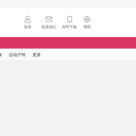
德国
登录
联系我们
APP下载
🇺🇸
美国
🇨🇳
中国
食
运动户外
更多
🇨🇦
加拿大
扫码下载 App
🇬🇧
英国
Download on the
App Store
🇩🇪
德国
Download the
Android App
🇫🇷
法国
🇮🇹
意大利
🇦🇺
澳洲