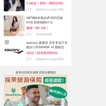
3.4折起！勃肯一脚蹬仅€62
0
Zalando Lounge (DE)
26FW秋冬新品🍂UGG毛拖
€105 勃肯拖鞋€112
奢牌一律7.5折！
0
TheDoubleF
saucony 索康尼 百年专业只为
跑步🏃‍♀️KINVARA 16 跑鞋仅
€62
3折起！粉色德训鞋€52
0
Zalando Lounge (DE)
探亲访友签证保险 拒签全额退款