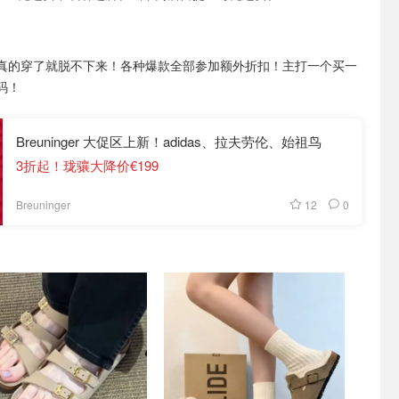
真的穿了就脱不下来！各种爆款全部参加额外折扣！主打一个买一
码！
Breuninger 大促区上新！adidas、拉夫劳伦、始祖鸟
3折起！珑骧大降价€199
12
0
Breuninger