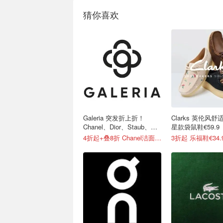
猜你喜欢
Galeria 突发折上折！
Clarks 英伦风舒适
Chanel、Dior、Staub、黑
星款袋鼠鞋€59.9
绷带
4折起+叠8折 Chanel洁面罕见€43
3折起 乐福鞋€34.