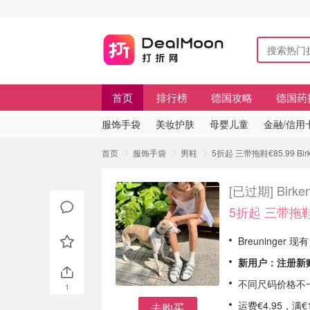
首页
排行榜
德国攻略
德国药
服饰手袋
美妆护肤
母婴儿童
金融/信用
首页
服饰手袋
男鞋
5折起 三带拖鞋€85.99 B
[已过期]
Bir
5折起 三带拖鞋€
Breuninger 现有
新用户：注册
新
不同尺码价格不
1
运费€4.95，
去购买