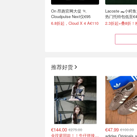
On 昂跑官网大促 🏃
Lacoste 🐊小
Cloudpulse Next仅€95
热门托特包低至€48
6.8折起，Cloud X 4 A€110
推荐好货
2026七夕情人节礼物清单
26FW秋冬新品🍂
+约会指南 ❤️送礼推荐+折
€105 勃肯拖鞋€11
扣汇总
大牌1折起 €90收西太后土星耳钉
奢牌一律7.5折！
€144.00
€47.99
€275.00
€100.00
金玟庭同款！！牛仔拼接超有层次感
adidas Originals 