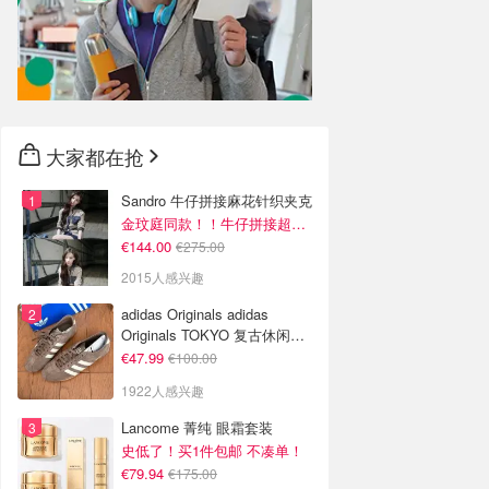
大家都在抢
Sandro 牛仔拼接麻花针织夹克
金玟庭同款！！牛仔拼接超有层次感
€144.00
€275.00
2015人感兴趣
adidas Originals adidas
Originals TOKYO 复古休闲鞋
深棕色
€47.99
€100.00
1922人感兴趣
Lancome 菁纯 眼霜套装
史低了！买1件包邮 不凑单！
€79.94
€175.00