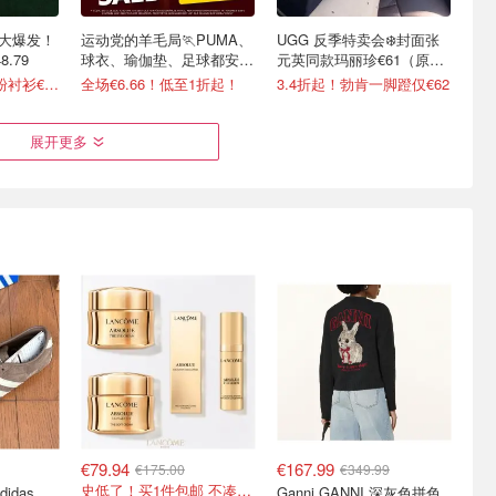
鳄鱼大爆发！
运动党的羊毛局🏃PUMA、
UGG 反季特卖会❄️封面张
.79
球衣、瑜伽垫、足球都安排
元英同款玛丽珍€61（原
了！
€140）
2.3折起+叠8折！粉衬衫€42.39
全场€6.66！低至1折起！
3.4折起！勃肯一脚蹬仅€62
展开更多
UGG毛拖
Camper 官网大促 🔥爆款鸳
男友力Max穿搭💯 石头岛/
2
鸯乐福鞋、芭蕾鞋等捡漏！
拉夫劳伦/Gucci
疑似霸哥！6折起+叠8.5折！
6.5折起+4.8折！
€79.94
€167.99
€175.00
€349.99
史低了！买1件包邮 不凑单！
adidas
Ganni GANNI 深灰色拼色