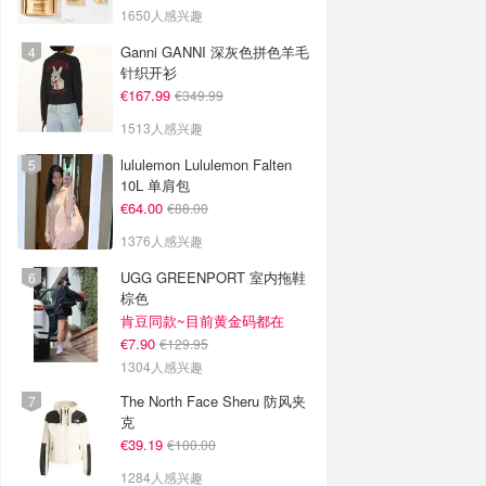
1650人感兴趣
Ganni GANNI 深灰色拼色羊毛
针织开衫
€167.99
€349.99
1513人感兴趣
lululemon Lululemon Falten
10L 单肩包
€64.00
€88.00
1376人感兴趣
UGG GREENPORT 室内拖鞋
棕色
肯豆同款~目前黄金码都在
€7.90
€129.95
1304人感兴趣
The North Face Sheru 防风夹
克
€39.19
€100.00
1284人感兴趣