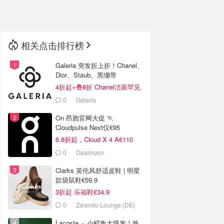
🇳🇿
新西兰
相关点击排行榜
Galeria 突发折上折！Chanel、
Dior、Staub、黑绷带
4折起+叠8折 Chanel洁面罕见
€43
0
Galeria
On 昂跑官网大促 🏃
Cloudpulse Next仅€95
6.8折起，Cloud X 4 A€110
0
Dealmoon
Clarks 英伦风舒适皮鞋 | 明星
款袋鼠鞋€59.9
3折起 乐福鞋€34.9
0
Zalando Lounge (DE)
Lacoste 🐊小鳄鱼大爆发！热