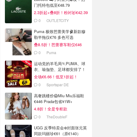
门托特包低至€48.79
2.3折起+叠8折！粉衬衫€42.39
0
OUTLETCITY
METZINGEN
Puma 极致芭蕾美学🩰新款穆
勒半拖仅€76 多色可选
叠8.5折！芭蕾赛车鞋仅€46
0
Puma
运动党的羊毛局🏃PUMA、球
衣、瑜伽垫、足球都安排了！
全场€6.66！低至1折起！
0
Sportspar DE
高奢跳楼价😱Miu Miu乐福鞋
€446 Prada包省¥1W+
4.8折！全是专柜款
0
TheDoubleF
UGG 反季特卖会❄️封面张元英
同款玛丽珍€61（原€140）