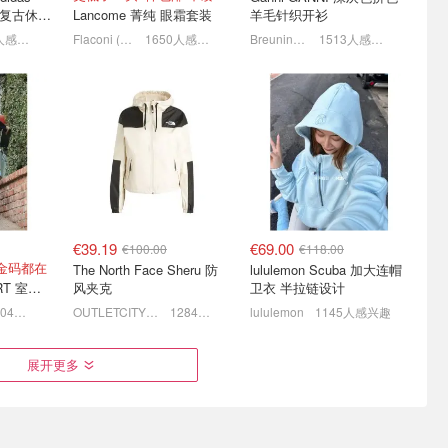
YO 复古休闲
Lancome 菁纯 眼霜套装
羊毛针织开衫
1922人感兴趣
Flaconi (DE)
1650人感兴趣
Breuninger
1513人感兴趣
 百年专业
The North Face 官网奥莱
麦琴根打折村 清仓升级 抄
ARA 16
区 抄底爆款3合1、冲锋
底小剪刀✂️、麦昆、YSL、
衣、羽绒等
Barbour等
€52
5折起+叠9折！爱心T恤€13.5
1.5折起+叠8折！🥐可颂包€44.79
€39.19
€69.00
€100.00
€118.00
金码都在
The North Face Sheru 防
lululemon Scuba 加大连帽
UGG GREENPORT 室内拖鞋 棕色
风夹克
卫衣 半拉链设计
1304人感兴趣
OUTLETCITY METZINGEN
1284人感兴趣
lululemon
1145人感兴趣
区 捡漏德
FOOTSHOP 夏日男女鞋上
显腿细神器 💙麦昆雾霾蓝
展开更多
iberty
新盘点 黑武士运动鞋 €108
尾小白鞋 码超全！
17.5
十年联名香氛蜡烛 €9
€347.98
€595.00