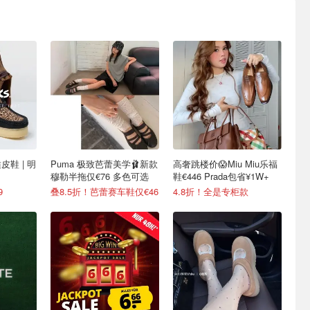
皮鞋 | 明
Puma 极致芭蕾美学🩰新款
高奢跳楼价😱Miu Miu乐福
穆勒半拖仅€76 多色可选
鞋€446 Prada包省¥1W+
9
叠8.5折！芭蕾赛车鞋仅€46
4.8折！全是专柜款