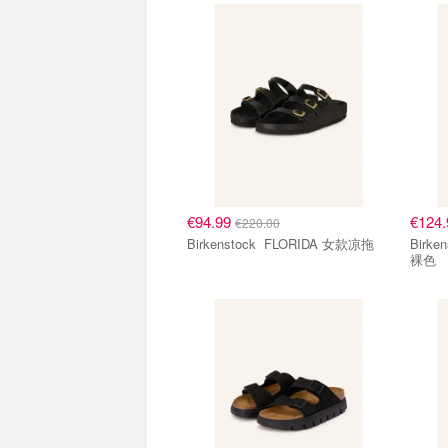
€94.99
€124
€220.00
Birkenstock FLORIDA 女款凉拖
Birkenstock 
裸色