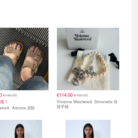
00
€114.00
€140.00
€190.00
好搭！
Vivienne Westwood Simonetta 珍
珠手链
Birkenstock Arizona 凉鞋