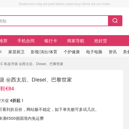
Dealmoon may be paid when users buy items via our links.
推荐
手机合同
银行卡
商家导航
抢好货
卡
家居厨卫
影视/演出/体育
个护健康
电子电脑
资讯
美
CC 私促升级 ㊙️西太后、Diesel、巴黎世家
升级 ㊙️西太后、Diesel、巴黎世家
鞋€84
私密大促
4折起！
可看到折后价，网站极不稳定，如下单失败可多试几次。
订单满€500德国境内免运费