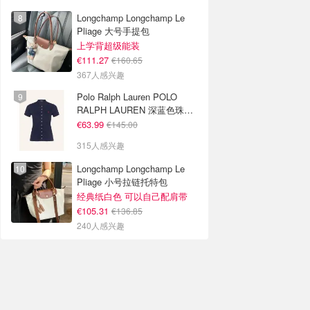
Longchamp Longchamp Le
Pliage 大号手提包
上学背超级能装
€111.27
€160.65
367人感兴趣
Polo Ralph Lauren POLO
RALPH LAUREN 深蓝色珠地
布 Polo衫
€63.99
€145.00
315人感兴趣
Longchamp Longchamp Le
Pliage 小号拉链托特包
经典纸白色 可以自己配肩带
€105.31
€136.85
240人感兴趣