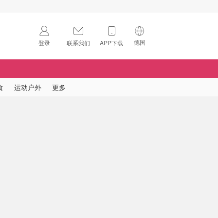
德国
登录
联系我们
APP下载
🇺🇸
美国
🇨🇳
中国
食
运动户外
更多
🇨🇦
加拿大
扫码下载 App
🇬🇧
英国
Download on the
App Store
🇩🇪
德国
Download the
Android App
🇫🇷
法国
🇮🇹
意大利
🇦🇺
澳洲