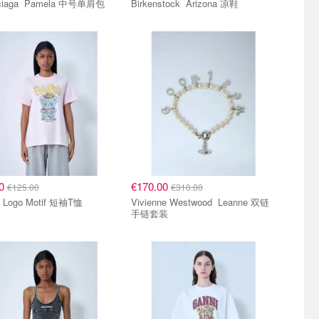
Balenciaga Pamela 中号单肩包
Birkenstock Arizona 凉鞋
00
€170.00
€125.00
€310.00
Ganni Logo Motif 短袖T恤
Vivienne Westwood Leanne 双链
手链套装