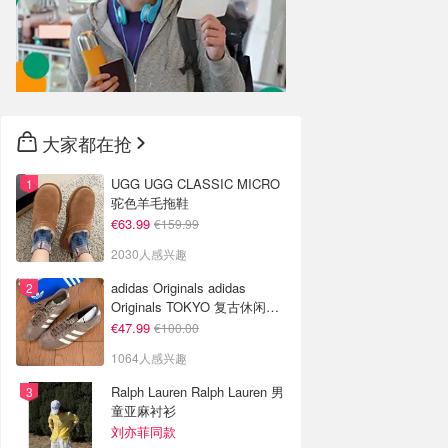
大家都在抢
UGG UGG CLASSIC MICRO
驼色羊毛拖鞋
€63.99
€159.99
2030人感兴趣
adidas Originals adidas
Originals TOKYO 复古休闲鞋
深棕色
€47.99
€100.00
1064人感兴趣
Ralph Lauren Ralph Lauren 男
童亚麻衬衫
刘亦菲同款