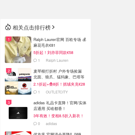
🇳🇿
新西兰
相关点击排行榜
Ralph Lauren官网 百欧专场 💰
麻花毛衣€81
5折起！刘亦菲同款€58
1
Ralph Lauren
麦琴根打折村 户外专场捡漏
北面、狼爪、猛犸象、巴塔等
2.1折起+叠8折！抓绒夹克€28
1
OUTLETCITY
METZINGEN
adidas 礼品卡直降！官网/实体
店通用 买啥都香！
3年有效！变相8.5折入新衣！
0
adidas
优衣库 官网清仓再降‼️ JWA、