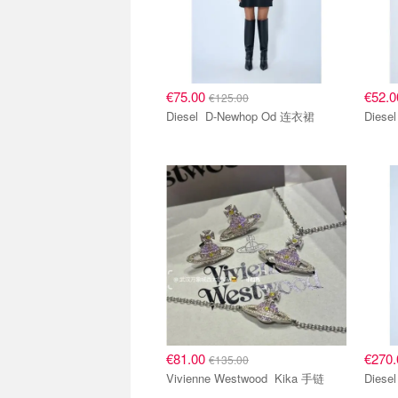
€75.00
€52.
€125.00
Diesel D-Newhop Od 连衣裙
€81.00
€270
€135.00
Vivienne Westwood Kika 手链