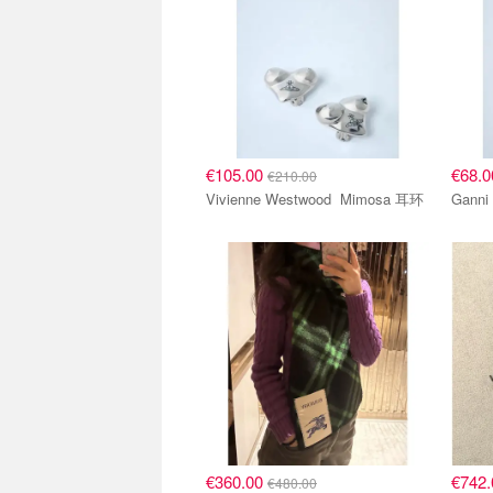
€105.00
€68.
€210.00
Vivienne Westwood Mimosa 耳环
€360.00
€742
€480.00