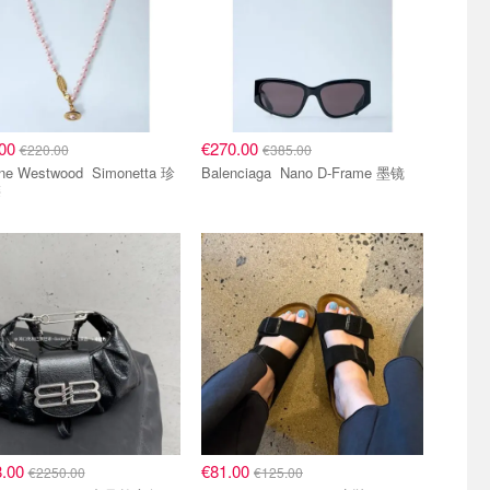
.00
€270.00
€220.00
€385.00
Westwood Simonetta 珍
Balenciaga Nano D-Frame 墨镜
链
8.00
€81.00
€2250.00
€125.00