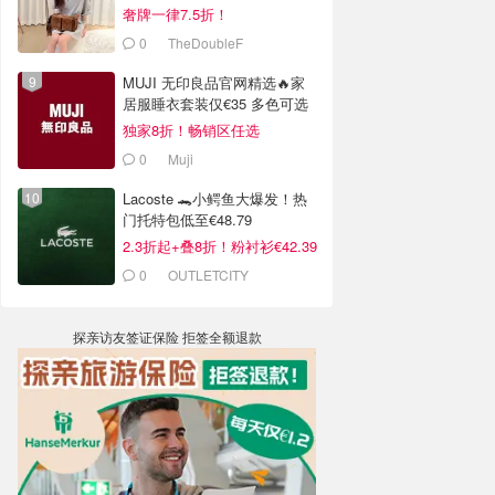
奢牌一律7.5折！
0
TheDoubleF
MUJI 无印良品官网精选🔥家
居服睡衣套装仅€35 多色可选
独家8折！畅销区任选
0
Muji
Lacoste 🐊小鳄鱼大爆发！热
门托特包低至€48.79
2.3折起+叠8折！粉衬衫€42.39
0
OUTLETCITY
METZINGEN
探亲访友签证保险 拒签全额退款