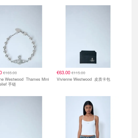
00
€63.00
€165.00
€115.00
Westwood Thames Mini
Vivienne Westwood 皮质卡包
elief 手链