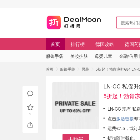
首页
排行榜
德国攻略
德国药
服饰手袋
美妆护肤
母婴儿童
金融/信用
首页
服饰手袋
男装
5折起！勃肯凉鞋€84 LN-
LN-CC 私促
5折起！勃肯凉
LN-CC 现有 
2
点击
激活链接
即
运费€7.5，或
折扣随时截止。
去购买