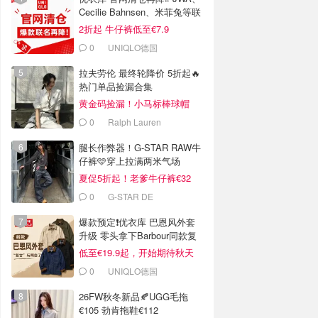
Cecilie Bahnsen、米菲兔等联
名
2折起 牛仔裤低至€7.9
0
UNIQLO德国
拉夫劳伦 最终轮降价 5折起🔥
热门单品捡漏合集
黄金码捡漏！小马标棒球帽
€28
0
Ralph Lauren
腿长作弊器！G-STAR RAW牛
仔裤🩵穿上拉满两米气场
夏促5折起！老爹牛仔裤€32
0
G-STAR DE
爆款预定❗️优衣库 巴恩风外套
升级 零头拿下Barbour同款复
古腔
低至€19.9起，开始期待秋天
0
UNIQLO德国
26FW秋冬新品🍂UGG毛拖
€105 勃肯拖鞋€112