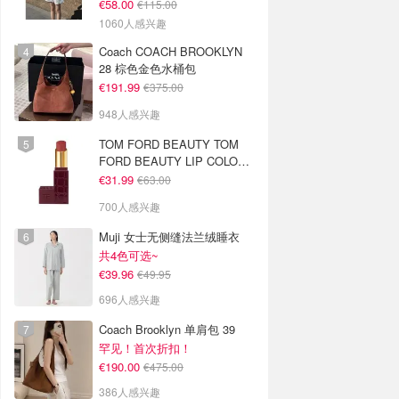
€58.00
€115.00
1060人感兴趣
Coach COACH BROOKLYN
28 棕色金色水桶包
€191.99
€375.00
948人感兴趣
TOM FORD BEAUTY TOM
FORD BEAUTY LIP COLOR
SATIN MATTE 裸玫瑰口红
€31.99
€63.00
700人感兴趣
Muji 女士无侧缝法兰绒睡衣
共4色可选~
€39.96
€49.95
696人感兴趣
Coach Brooklyn 单肩包 39
罕见！首次折扣！
€190.00
€475.00
386人感兴趣