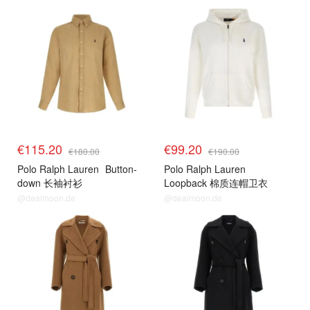
€115.20
€99.20
€180.00
€190.00
Polo Ralph Lauren
Button-
Polo Ralph Lauren
down 长袖衬衫
Loopback 棉质连帽卫衣
@dealmoon.de
@dealmoon.de