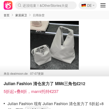
🇩🇪
还没结束！&OtherStories大促
DE
Boticinal 夏促开抢！
4折！lulu周四疯狂上新
Joybuy变相75折 随时失效
速领！Stanley独家85折
疑似霸哥！Camper额外叠85折
Zalando 奥莱闪促！每日更新
Moncler反季囤！5折起+叠9折
Coach Brooklyn仅€192
首页
家居厨卫
日用杂货
来自
dealmoon.de
07-07更新
Julian Fashion 清仓发力了 MM6三角包€212
5折起+叠8折，marni托特€237
Julian Fashion 现有 Julian Fashion 清仓发力了 5折起+8