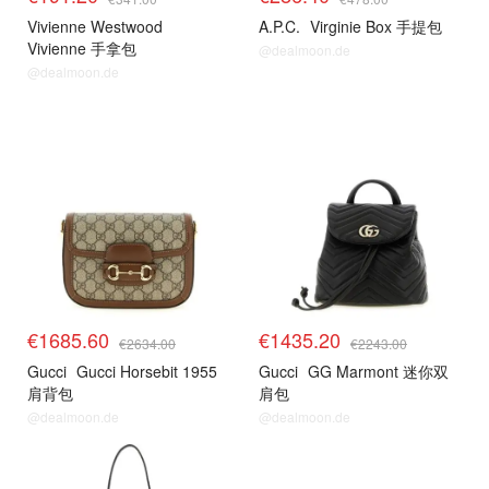
Vivienne Westwood
A.P.C.
Virginie Box 手提包
Vivienne 手拿包
@dealmoon.de
@dealmoon.de
€1685.60
€1435.20
€2634.00
€2243.00
Gucci
Gucci Horsebit 1955
Gucci
GG Marmont 迷你双
肩背包
肩包
@dealmoon.de
@dealmoon.de