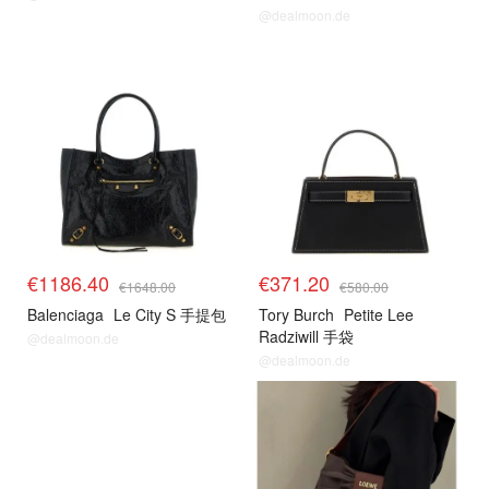
@dealmoon.de
€1186.40
€371.20
€1648.00
€580.00
Balenciaga
Le City S 手提包
Tory Burch
Petite Lee
Radziwill 手袋
@dealmoon.de
@dealmoon.de