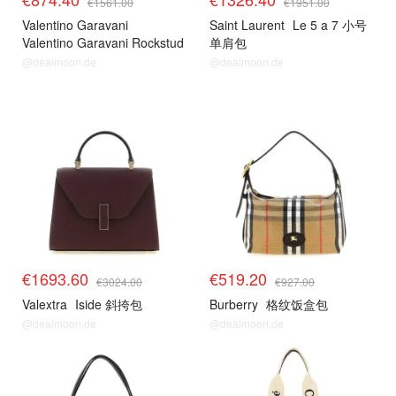
€1561.00
€1951.00
Valentino Garavani
Saint Laurent
Le 5 a 7 小号
Valentino Garavani Rockstud
单肩包
迷你购物包
@dealmoon.de
@dealmoon.de
€1693.60
€519.20
€3024.00
€927.00
Valextra
Iside 斜挎包
Burberry
格纹饭盒包
@dealmoon.de
@dealmoon.de