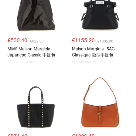
€530.40
€1155.20
€829.00
€1805.00
MM6 Maison Margiela
Maison Margiela
5AC
Japanese Classic 手提包
Classique 微型手提包
@dealmoon.de
@dealmoon.de
€874.40
€1326.40