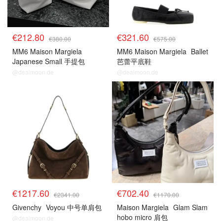
€212.80
€321.60
€380.00
€575.00
MM6 Maison Margiela
MM6 Maison Margiela
Ballet
Japanese Small 手提包
芭蕾平底鞋
@dealmoon.de
@dealmoon.de
€1217.60
€702.40
€2341.00
€1170.00
Givenchy
Voyou 中号单肩包
Maison Margiela
Glam Slam
hobo micro 肩包
@dealmoon.de