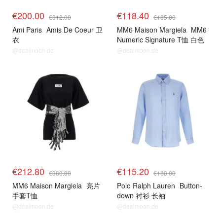
€200.00
€118.40
€312.00
€185.00
Ami Paris
Amis De Coeur 卫
MM6 Maison Margiela
MM6
衣
Numeric Signature T恤 白色
@dealmoon.de
@dealmoon.de
€212.80
€115.20
€380.00
€180.00
MM6 Maison Margiela
亮片
Polo Ralph Lauren
Button-
手套T恤
down 衬衫 长袖
@dealmoon.de
@dealmoon.de