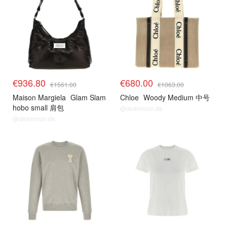
€936.80
€680.00
€1561.00
€1063.00
Maison Margiela
Glam Slam
Chloe
Woody Medium 中号
hobo small 肩包
@dealmoon.de
@dealmoon.de