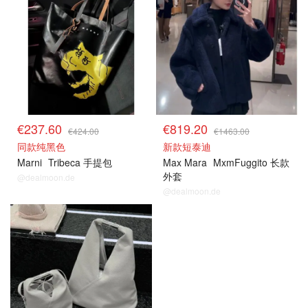
€237.60
€819.20
€424.00
€1463.00
同款纯黑色
新款短泰迪
Marni
Tribeca 手提包
Max Mara
MxmFuggito 长款
外套
@dealmoon.de
@dealmoon.de