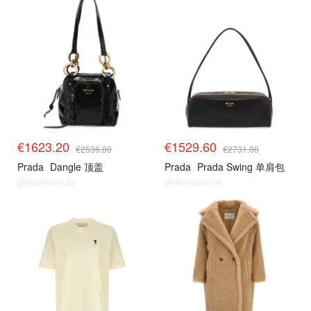
€1623.20
€1529.60
€2536.00
€2731.00
Prada
Dangle 顶盖
Prada
Prada Swing 单肩包
@dealmoon.de
@dealmoon.de