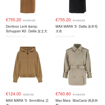
€755.20
€755.20
€1453.00
€1453.00
Dentinox Lenk &amp;
MAX MARA 'S
Dalila 羔羊毛
Schuppan KG
Dalila 女士大
大衣
衣
@dealmoon.de
@dealmoon.de
€124.00
€760.80
€222.00
€1463.00
MAX MARA 'S
SmmAlma 卫
Max Mara
MxsCacio 风衣外