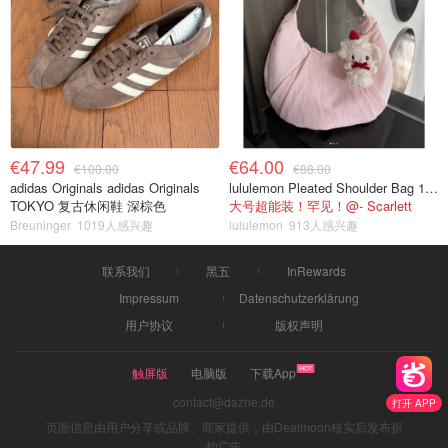
€47.99
€64.00
€100.00
€88.00
adidas Originals adidas Originals
lululemon Pleated Shoulder Bag 10L 单肩包
TOKYO 复古休闲鞋 深棕色
大号超能装！罕见！@- Scarlett
Breuninger
1019人感兴趣
lululemon
913人感兴趣
联系我们
黑五
InRewards
Impressum
Datenschutzerklärung
用户协议
版权声明
触屏版
电脑版
下载App
contact@dazhe.de
打开 APP
页面信息由用户分享或品牌、商家提供，由Dealmoon核实后发布折
扣广告