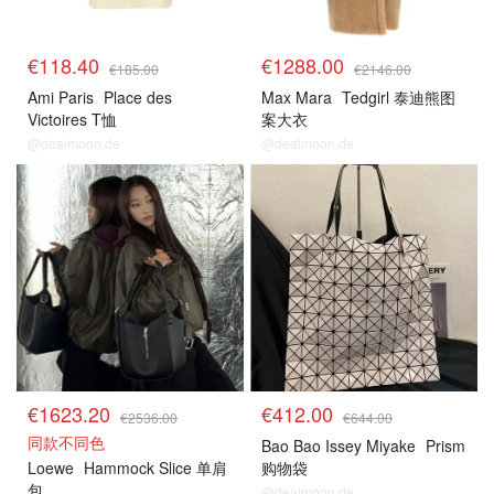
€118.40
€1288.00
€185.00
€2146.00
Ami Paris
Place des
Max Mara
Tedgirl 泰迪熊图
Victoires T恤
案大衣
@dealmoon.de
@dealmoon.de
€1623.20
€412.00
€2536.00
€644.00
同款不同色
Bao Bao Issey Miyake
Prism
Loewe
Hammock Slice 单肩
购物袋
包
@dealmoon.de