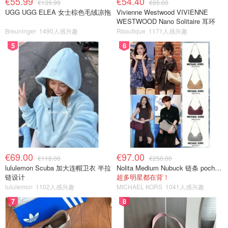
€55.99
€54.40
€139.99
€85.00
UGG UGG ELEA 女士棕色毛绒凉拖
Vivienne Westwood VIVIENNE
WESTWOOD Nano Solitaire 耳环
Breuninger
1490人感兴趣
Rboutique
1171人感兴趣
5
6
€69.00
€97.00
€118.00
€250.00
lululemon Scuba 加大连帽卫衣 半拉
Nolita Medium Nubuck 链条 pochette
链设计
超多明星都在背！
lululemon
1102人感兴趣
MICHAEL KORS
1041人感兴趣
7
8