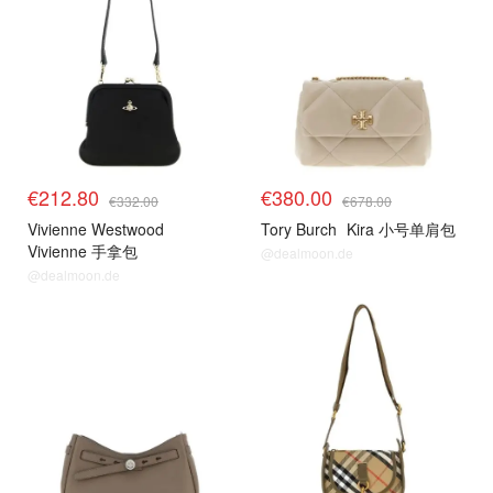
€212.80
€380.00
€332.00
€678.00
Vivienne Westwood
Tory Burch
Kira 小号单肩包
Vivienne 手拿包
@dealmoon.de
@dealmoon.de