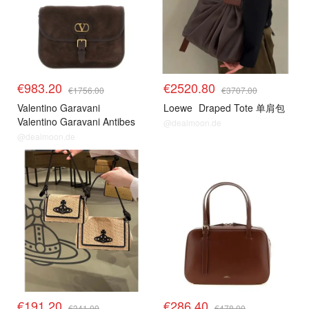
€983.20
€2520.80
€1756.00
€3707.00
Valentino Garavani
Loewe
Draped Tote 单肩包
Valentino Garavani Antibes
@dealmoon.de
单肩包
@dealmoon.de
€191.20
€286.40
€341.00
€478.00