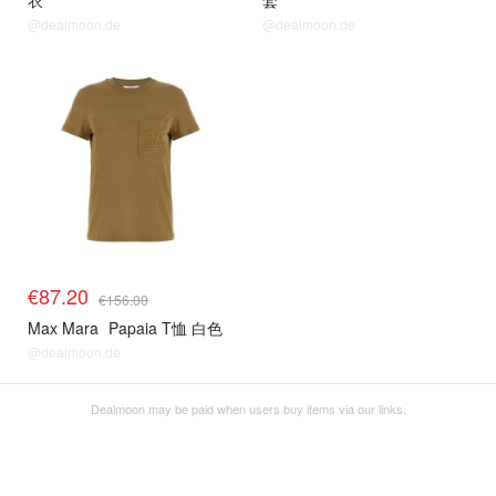
衣
套
@dealmoon.de
@dealmoon.de
€87.20
€156.00
Max Mara
Papaia T恤 白色
@dealmoon.de
Dealmoon may be paid when users buy items via our links.