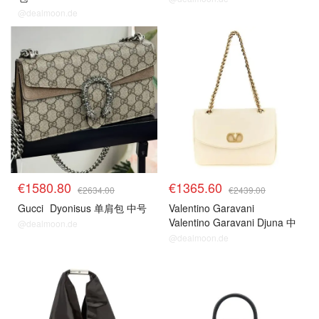
@dealmoon.de
€1580.80
€1365.60
€2634.00
€2439.00
Gucci
Dyonisus 单肩包 中号
Valentino Garavani
Valentino Garavani Djuna 中
@dealmoon.de
号肩包
@dealmoon.de