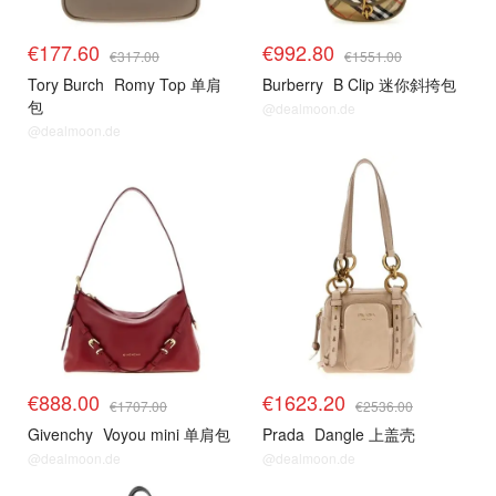
€177.60
€992.80
€317.00
€1551.00
Tory Burch
Romy Top 单肩
Burberry
B Clip 迷你斜挎包
包
@dealmoon.de
@dealmoon.de
€888.00
€1623.20
€1707.00
€2536.00
Givenchy
Voyou mini 单肩包
Prada
Dangle 上盖壳
@dealmoon.de
@dealmoon.de