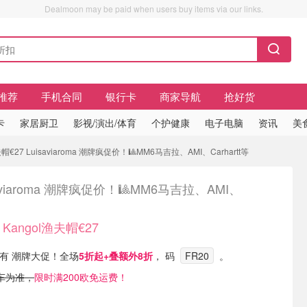
Dealmoon may be paid when users buy items via our links.
推荐
手机合同
银行卡
商家导航
抢好货
卡
家居厨卫
影视/演出/体育
个护健康
电子电脑
资讯
美
€27 Luisaviaroma 潮牌疯促价！🎱MM6马吉拉、AMI、Carhartt等
saviaroma 潮牌疯促价！🎱MM6马吉拉、AMI、
Kangol渔夫帽€27
ma 现有 潮牌大促！全场
5折起+
叠额外8折
， 码
FR20
。
车为准，
限时满200欧免运费！