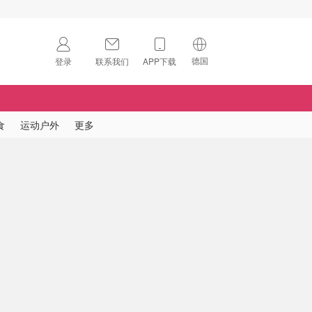
德国
登录
联系我们
APP下载
🇺🇸
美国
🇨🇳
中国
食
运动户外
更多
🇨🇦
加拿大
扫码下载 App
🇬🇧
英国
Download on the
App Store
🇩🇪
德国
Download the
Android App
🇫🇷
法国
🇮🇹
意大利
🇦🇺
澳洲