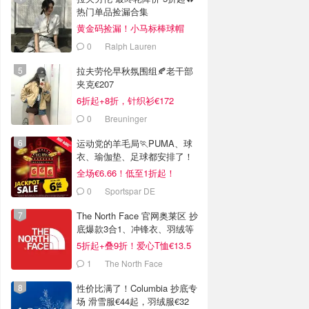
热门单品捡漏合集
黄金码捡漏！小马标棒球帽
€28
0
Ralph Lauren
拉夫劳伦早秋氛围组🍂老干部
夹克€207
6折起+8折，针织衫€172
0
Breuninger
运动党的羊毛局🏃PUMA、球
衣、瑜伽垫、足球都安排了！
全场€6.66！低至1折起！
0
Sportspar DE
The North Face 官网奥莱区 抄
底爆款3合1、冲锋衣、羽绒等
5折起+叠9折！爱心T恤€13.5
1
The North Face
性价比满了！Columbia 抄底专
场 滑雪服€44起，羽绒服€32