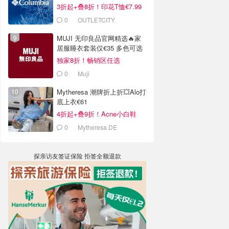
3折起+叠8折！印花T恤€7.99
0
OUTLETCITY
METZINGEN
MUJI 无印良品官网精选🔥家
居服睡衣套装仅€35 多色可选
独家8折！畅销区任选
0
Muji
Mytheresa 潮牌折上折💥Alo打
底上衣€61
4折起+叠9折！Acne小白鞋
€264
0
Mytheresa DE
探亲访友签证保险 拒签全额退款