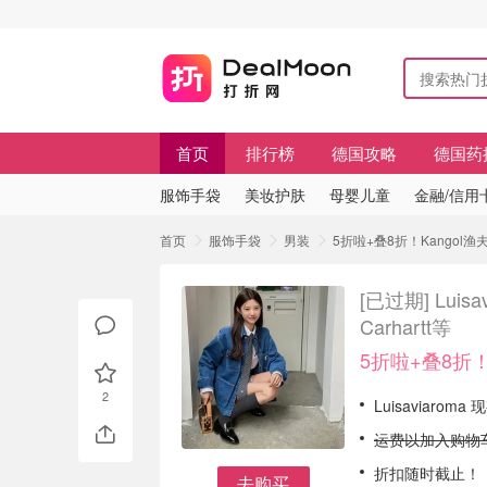
首页
排行榜
德国攻略
德国药
服饰手袋
美妆护肤
母婴儿童
金融/信用
首页
服饰手袋
男装
5折啦+叠8折！Kangol渔夫帽
[已过期]
Lui
Carhartt等
5折啦+叠8折！
2
Luisaviaro
运费以加入购物
折扣随时截止！
去购买