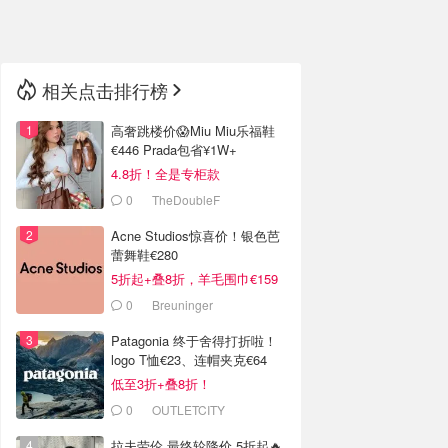
🇳🇿
新西兰
相关点击排行榜
高奢跳楼价😱Miu Miu乐福鞋
€446 Prada包省¥1W+
4.8折！全是专柜款
0
TheDoubleF
Acne Studios惊喜价！银色芭
蕾舞鞋€280
5折起+叠8折，羊毛围巾€159
0
Breuninger
Patagonia 终于舍得打折啦！
logo T恤€23、连帽夹克€64
低至3折+叠8折！
0
OUTLETCITY
METZINGEN
拉夫劳伦 最终轮降价 5折起🔥