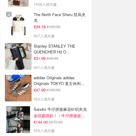
1456人感兴趣
The North Face Sheru 防风夹
克
€39.19
€100.00
657人感兴趣
Stanley STANLEY THE
QUENCHER H2.O
FLOWSTATE 保温杯 1.18L 黑
€31.99
€49.99
色
651人感兴趣
adidas Originals adidas
Originals TOKYO 复古休闲鞋
深棕色
€47.99
€100.00
562人感兴趣
Sandro 牛仔拼接麻花针织夹克
金玟庭同款！！牛仔拼接超有层次感
€144.00
€275.00
556人感兴趣