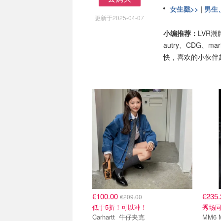
去购买
女生戳>>
|
男生
更新于2025-04-07
小编推荐：
LVR
autry、CDG、ma
快，喜欢的小伙伴
€100.00
€235
€209.00
低于5折！可以冲！
秀场
Carhartt 牛仔夹克