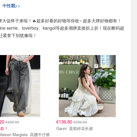
、中性戳>>
潮牌大促终于来啦！🔥超多好看的好物等你收~ 超多大牌好物都有！
rine serrie、loverboy、kangol等超多潮牌直接折上折！现在断码超
赶紧拿下别犹豫啦！
.20
€136.80
€490.00
€286.00
同款！
Ganni 蛋糕碎花长裙
MM6 Maison Margiela 高腰牛仔裤