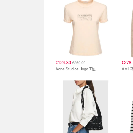
€124.80
€278
€260.00
Acne Studios logo T恤
AMI