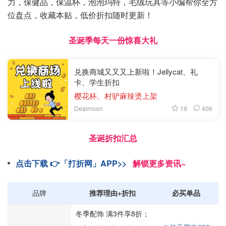
力，保健品，保温杯，泡泡玛特，毛绒玩具等小编帮你全方
位盘点，收藏本贴，低价折扣随时更新！
圣诞季每天一份惊喜大礼
兑换商城又又又上新啦！Jellycat、礼
卡、学生折扣
樱花杯、村驴麻辣烫上架
19
406
Dealmoon
圣诞折扣汇总
点击下载 👉「打折网」APP>>
解锁更多资讯~
品牌
推荐理由+折扣
必买单品
冬季配饰 满3件享8折；