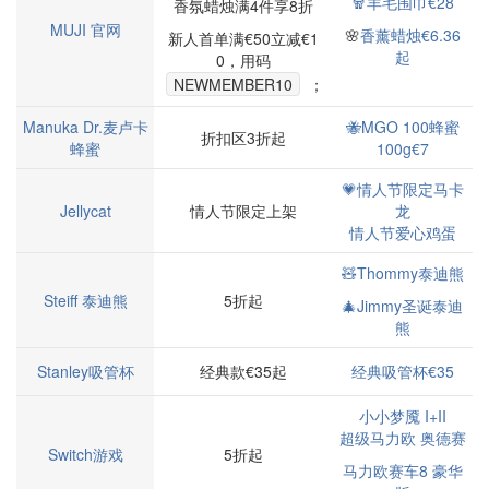
🧣羊毛围巾€28
香氛蜡烛满4件享8折
MUJI 官网
🌸
香薰蜡烛€6.36
新人首单满€50立减€1
起
0，用码
NEWMEMBER10
；
Manuka Dr.麦卢卡
🐝MGO 100蜂蜜
折扣区3折起
蜂蜜
100g€7
💗情人节限定马卡
Jellycat
情人节限定上架
龙
情人节爱心鸡蛋
🧸Thommy泰迪熊
Steiff 泰迪熊
5折起
🎄Jimmy圣诞泰迪
熊
Stanley吸管杯
经典款€35起
经典吸管杯€35
小小梦魇 I+II
超级马力欧 奥德赛
Switch游戏
5折起
马力欧赛车8 豪华