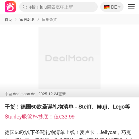
🇩🇪
4折！lulu周四疯狂上新
DE
Boticinal 夏促开抢！
还没结束！&OtherStories大促
Joybuy变相75折 随时失效
速领！Stanley独家85折
疑似霸哥！Camper额外叠85折
Zalando 奥莱闪促！每日更新
Moncler反季囤！5折起+叠9折
Coach Brooklyn仅€192
首页
家居厨卫
日用杂货
来自
dealmoon.de
2025-12-24更新
干货！德国50欧圣诞礼物清单 - Steiff、Muji、Lego等
Stanley吸管杯抄底！仅€33.99
德国50欧以下圣诞礼物清单上线！麦卢卡，Jellycat，巧克