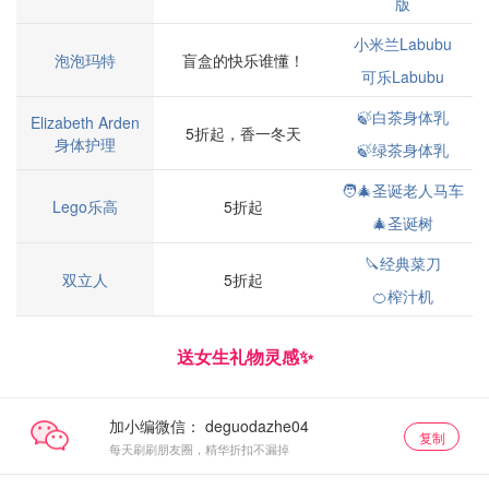
版
小米兰Labubu
泡泡玛特
盲盒的快乐谁懂！
可乐Labubu
🍃白茶身体乳
Elizabeth Arden
5折起，香一冬天
身体护理
🍃绿茶身体乳
🧑‍🎄圣诞老人马车
Lego乐高
5折起
🎄圣诞树
🔪经典菜刀
双立人
5折起
🍊榨汁机
送女生礼物灵感✨
加小编微信：
复制
每天刷刷朋友圈，精华折扣不漏掉