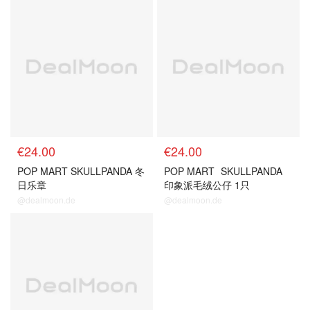
€24.00
€24.00
POP MART SKULLPANDA 冬
POP MART
SKULLPANDA
日乐章
印象派毛绒公仔 1只
@dealmoon.de
@dealmoon.de