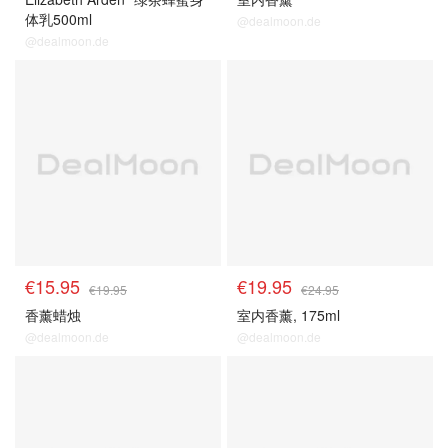
体乳500ml
@dealmoon.de
@dealmoon.de
€15.95
€19.95
€19.95
€24.95
香薰蜡烛
室内香薰, 175ml
@dealmoon.de
@dealmoon.de