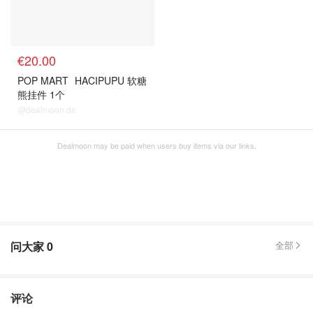
€20.00
POP MART
HACIPUPU 软糖
熊挂件 1个
@dealmoon.de
Dealmoon may be paid when users buy items via our links.
问大家
0
全部
评论