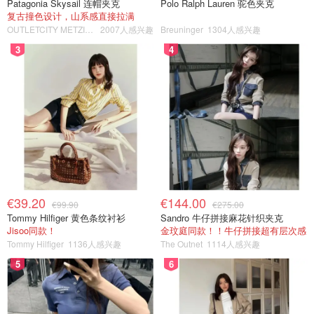
Patagonia Skysail 连帽夹克
Polo Ralph Lauren 驼色夹克
复古撞色设计，山系感直接拉满
OUTLETCITY METZINGEN
2007人感兴趣
Breuninger
1304人感兴趣
3
4
€39.20
€144.00
€99.90
€275.00
Tommy Hilfiger 黄色条纹衬衫
Sandro 牛仔拼接麻花针织夹克
Jisoo同款！
金玟庭同款！！牛仔拼接超有层次感
Tommy Hilfiger
1136人感兴趣
The Outnet
1114人感兴趣
5
6