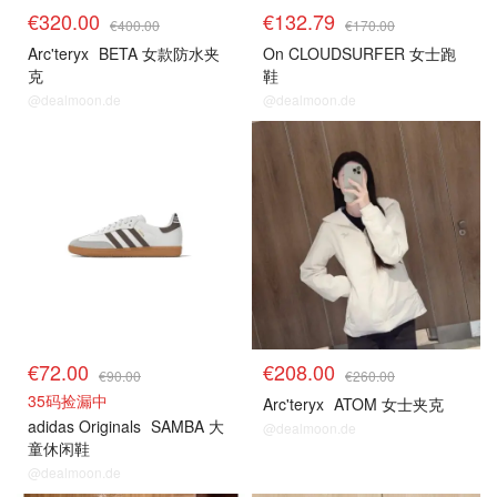
€320.00
€132.79
€400.00
€170.00
Arc'teryx
BETA 女款防水夹
On CLOUDSURFER 女士跑
克
鞋
@dealmoon.de
@dealmoon.de
€72.00
€208.00
€90.00
€260.00
35码捡漏中
Arc'teryx
ATOM 女士夹克
adidas Originals
SAMBA 大
@dealmoon.de
童休闲鞋
@dealmoon.de