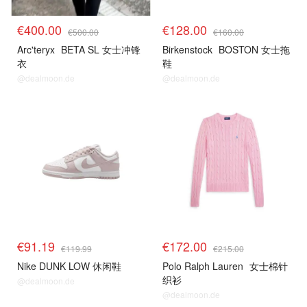
€400.00
€128.00
€500.00
€160.00
Arc'teryx
BETA SL 女士冲锋
Birkenstock
BOSTON 女士拖
衣
鞋
@dealmoon.de
@dealmoon.de
€91.19
€172.00
€119.99
€215.00
Nike DUNK LOW 休闲鞋
Polo Ralph Lauren
女士棉针
织衫
@dealmoon.de
@dealmoon.de