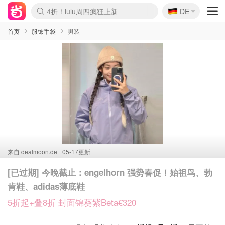
🇩🇪
4折！lulu周四疯狂上新
DE
Boticinal 夏促开抢！
还没结束！&OtherStories大促
Joybuy变相75折 随时失效
速领！Stanley独家85折
疑似霸哥！Camper额外叠85折
Zalando 奥莱闪促！每日更新
Moncler反季囤！5折起+叠9折
Coach Brooklyn仅€192
首页
服饰手袋
男装
来自
dealmoon.de
05-17更新
[已过期] 今晚截止：engelhorn 强势春促！始祖鸟、勃
肯鞋、adidas薄底鞋
5折起+叠8折 封面锦葵紫Beta€320