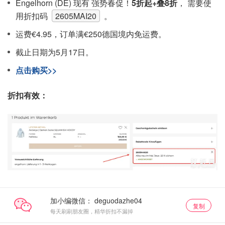
Engelhorn (DE) 现有 强势春促！
5折起+叠8折
， 需要使
用折扣码
2605MAI20
。
运费€4.95，订单满€250德国境内免运费。
截止日期为5月17日。
点击购买>>
折扣有效：
加小编微信：
复制
每天刷刷朋友圈，精华折扣不漏掉