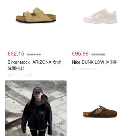
€92.15
€95.99
€120.00
€119.99
Birkenstock
ARIZONA 女款
Nike DUNK LOW 休闲鞋
绒面拖鞋
@dealmoon.de
@dealmoon.de