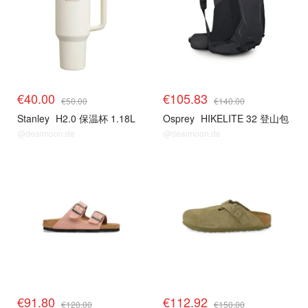
€40.00
€105.83
€50.00
€140.00
Stanley
H2.0 保温杯 1.18L
Osprey
HIKELITE 32 登山包
@dealmoon.de
@dealmoon.de
€91.80
€112.92
€120.00
€150.00