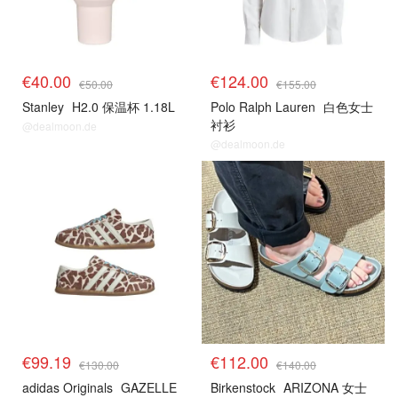
€40.00
€124.00
€50.00
€155.00
Stanley
H2.0 保温杯 1.18L
Polo Ralph Lauren
白色女士
衬衫
@dealmoon.de
@dealmoon.de
€99.19
€112.00
€130.00
€140.00
adidas Originals
GAZELLE
Birkenstock
ARIZONA 女士