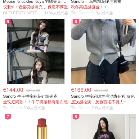
Moose Knuckles Koya 羽绒夹克 黑色
Sandro 千鸟格粗花呢连衣裙
仅剩xl！轻量羽绒填充， 保暖不厚重
秋冬高级感担当！！
OUTLETCITY METZINGEN
1166人感兴趣
The Outnet
919人感兴趣
5
6
€144.00
€166.00
€275.00
€265.00
Sandro 牛仔拼接麻花针织夹克
Sandro 拼接府绸羊毛混纺开衫 灰色
金玟庭同款！！牛仔拼接超有层次感
层次感拉满，灰色百搭不挑人~
The Outnet
830人感兴趣
The Outnet
799人感兴趣
7
8