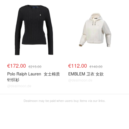
€172.00
€112.00
€215.00
€140.00
Polo Ralph Lauren
女士棉质
EMBLEM 卫衣 女款
针织衫
@dealmoon.de
@dealmoon.de
Dealmoon may be paid when users buy items via our links.