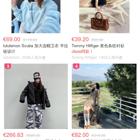
€69.00
€39.20
€118.00
€99.90
lululemon Scuba 加大连帽卫衣 半拉
Tommy Hilfiger 黄色条纹衬衫
链设计
Jisoo同款！
lululemon
2038人感兴趣
Tommy Hilfiger
1455人感兴趣
3
4
€266.63
€82.00
€695.00
€315.00