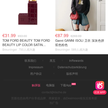
€31.99
€87.99
€63.00
€269.99
TOM FORD BEAUTY TOM FORD
Ganni GANNI ISOLI 卫衣 深灰色拼
BEAUTY LIP COLOR SATIN
驼色粉色
MATTE 裸玫瑰口红
Breuninger
750人感兴趣
Breuninger
589人感兴趣
联系我们
黑五
InRewards
Impressum
Datenschutzerklärung
用户协议
版权声明
触屏版
电脑版
下载App
contact@dazhe.de
打开 APP
页面信息由用户分享或品牌、商家提供，由Dealmoon核实后发布折
扣广告