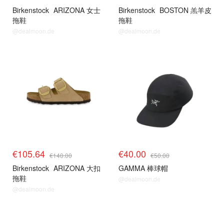
Birkenstock
ARIZONA 女士
Birkenstock
BOSTON 羔羊皮
拖鞋
拖鞋
@dealmoon.de
@dealmoon.de
€105.64
€40.00
€140.00
€50.00
Birkenstock
ARIZONA 大扣
GAMMA 棒球帽
拖鞋
@dealmoon.de
@dealmoon.de