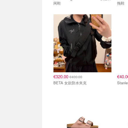
闲鞋
拖鞋
€320.00
€40.
€400.00
BETA 女款防水夹克