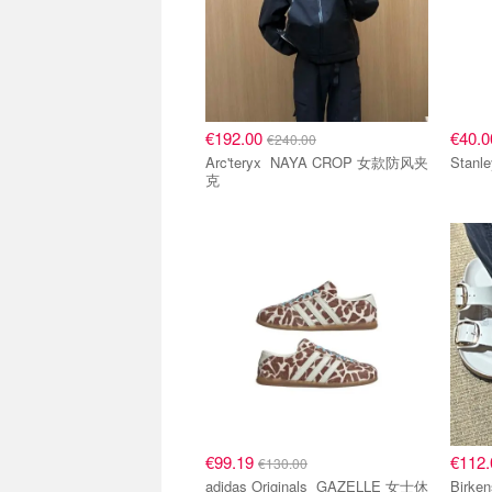
€192.00
€40.
€240.00
Arc'teryx NAYA CROP 女款防风夹
克
€99.19
€112
€130.00
adidas Originals GAZELLE 女士休
Birkenstock 