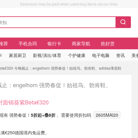
Dealmoon may be paid when users buy items via our links.
推荐
手机合同
银行卡
商家导航
抢好货
卡
家居厨卫
影视/演出/体育
个护健康
电子电脑
资讯
美
ta€320 今晚截止：engelhorn 强势春促！始祖鸟、勃肯鞋、adidas薄底鞋
止：engelhorn 强势春促！始祖鸟、勃肯鞋、
封面锦葵紫Beta€320
DE) 现有 强势春促！
5折起+叠8折
， 需要使用折扣码
2605MAI20
单满€250德国境内免运费。