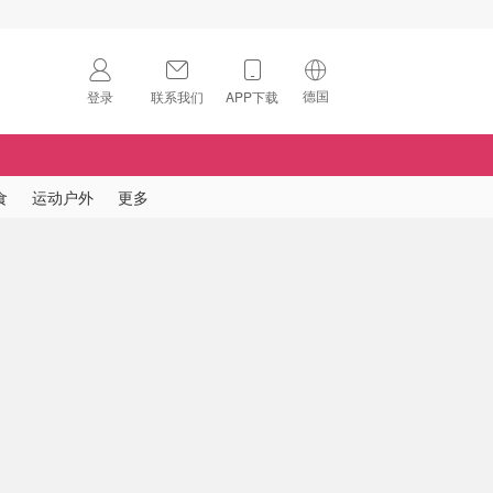
德国
登录
联系我们
APP下载
🇺🇸
美国
🇨🇳
中国
食
运动户外
更多
🇨🇦
加拿大
扫码下载 App
🇬🇧
英国
Download on the
App Store
🇩🇪
德国
Download the
Android App
🇫🇷
法国
🇮🇹
意大利
🇦🇺
澳洲