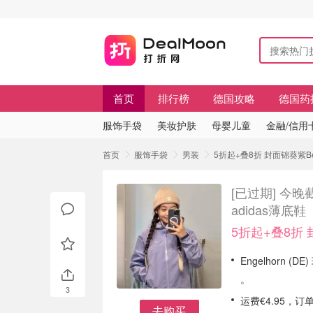
首页
排行榜
德国攻略
德国药
服饰手袋
美妆护肤
母婴儿童
金融/信用
首页
服饰手袋
男装
5折起+叠8折 封面锦葵紫Be
[已过期]
今晚截
adidas薄底鞋
5折起+叠8折 
Engelhorn (
。
3
运费€4.95，订
去购买