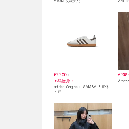
ATOM 女款夹克
€72.00
€208
€90.00
35码捡漏中
adidas Originals SAMBA 大童休
闲鞋