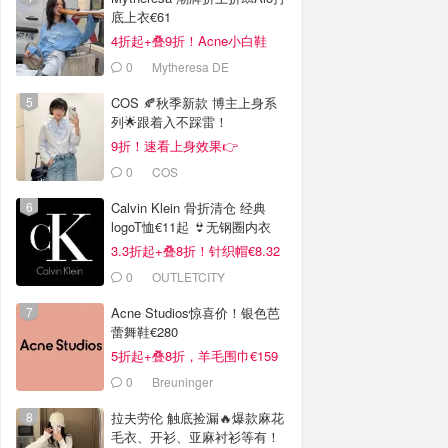
底上衣€61
4折起+叠9折！Acne小白鞋
€264
0
Mytheresa DE
COS 🍂秋季新款 博主上身系
列🌟跟着入不踩雷！
9折！速看上身效果👉
0
COS
Calvin Klein 骨折清仓 经典
logoT恤€11起 👙无钢圈内衣
€9.6
3.3折起+叠8折！针织帽€8.32
0
OUTLETCITY
METZINGEN
Acne Studios惊喜价！银色芭
蕾舞鞋€280
5折起+叠8折，羊毛围巾€159
0
Breuninger
拉夫劳伦 触底捡漏🔥爆款麻花
毛衣、开衫、亚麻衬衫等有！