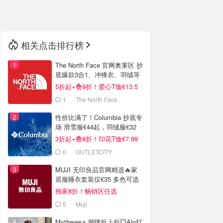
🇳🇿
新西兰
相关点击排行榜
The North Face 官网奥莱区 抄
底爆款3合1、冲锋衣、羽绒等
5折起+叠9折！爱心T恤€13.5
1
The North Face
性价比满了！Columbia 抄底专
场 滑雪服€44起，羽绒服€32
3折起+叠8折！印花T恤€7.99
0
OUTLETCITY
METZINGEN
MUJI 无印良品官网精选🔥家
居服睡衣套装仅€35 多色可选
独家8折！畅销区任选
0
Muji
Mytheresa 潮牌折上折💥Alo打