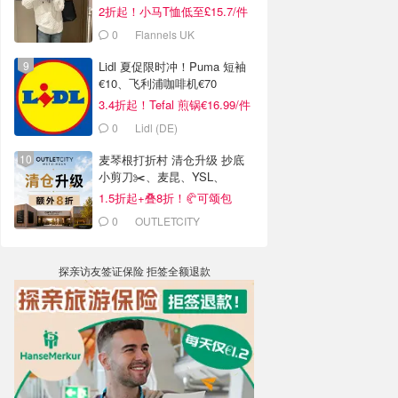
2折起！小马T恤低至£15.7/件
0
Flannels UK
Lidl 夏促限时冲！Puma 短袖
€10、飞利浦咖啡机€70
3.4折起！Tefal 煎锅€16.99/件
0
Lidl (DE)
麦琴根打折村 清仓升级 抄底
小剪刀✂️、麦昆、YSL、
Barbour等
1.5折起+叠8折！🥐可颂包
€44.79
0
OUTLETCITY
METZINGEN
探亲访友签证保险 拒签全额退款