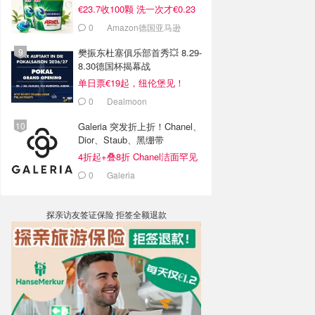
€23.7收100颗 洗一次才€0.23
0
Amazon德国亚马逊
樊振东杜塞俱乐部首秀💥 8.29-
8.30德国杯揭幕战
单日票€19起，纽伦堡见！
0
Dealmoon
Galeria 突发折上折！Chanel、
Dior、Staub、黑绷带
4折起+叠8折 Chanel洁面罕见
€43
0
Galeria
探亲访友签证保险 拒签全额退款