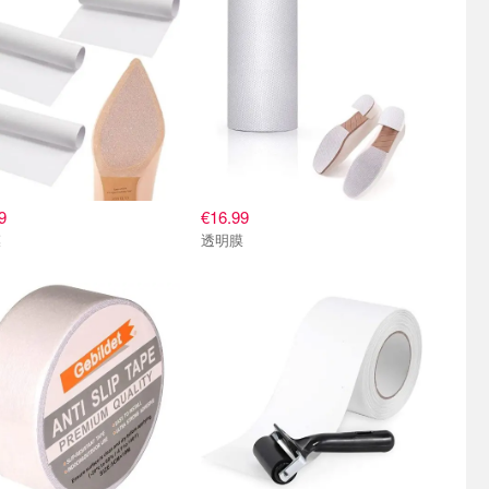
9
€16.99
膜
透明膜