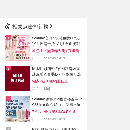
🇳🇿
新西兰
相关点击排行榜
Stanley官网⚡️限时免费DIY刻
字！攻略干货+AI指令直接戳
新色上线🆓独家8.5折劵速领
0
Stanley 1913
MUJI 无印良品官网精选🔥家
居服睡衣套装仅€35 多色可选
独家8折！畅销区任选
0
Muji
Stanley 新款Pro吸管杯首降价
€28起🔥保冷12h+，便携不漏
水
7折起+叠限量独家8.5折券
0
Stanley 1913
KFC 辣翅自助没吃爽？20个