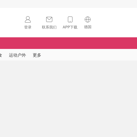
德国
登录
联系我们
APP下载
🇺🇸
美国
🇨🇳
中国
食
运动户外
更多
🇨🇦
加拿大
扫码下载 App
🇬🇧
英国
Download on the
App Store
🇩🇪
德国
Download the
Android App
🇫🇷
法国
🇮🇹
意大利
🇦🇺
澳洲