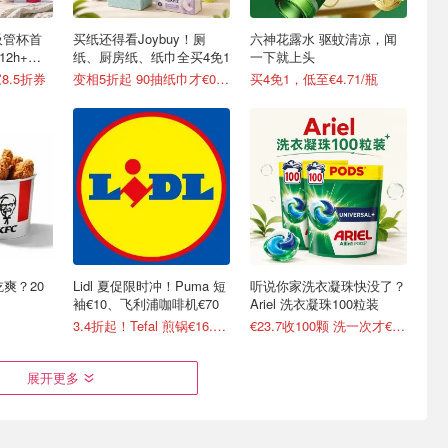
o吸管杯首
买纸还得看Joybuy！厕
六神花露水 驱蚊清凉，闻
12h+，
纸、厨房纸、纸巾全买4免1
一下就上头
8.5折券
变相5折起 90抽纸巾才€0.22/包
买4免1，低至€4.71/瓶
吃爽？20
Lidl 夏促限时冲！Puma 短
听说你家洗衣凝珠快没了？
袖€10、飞利浦咖啡机€70
Ariel 洗衣凝珠100粒装
3.4折起！Tefal 煎锅€16.99/件
€23.7收100颗 洗一次才€0.23
展开更多