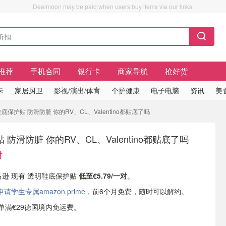
Dealmoon may be paid when users buy items via our links.
推荐
手机合同
银行卡
商家导航
抢好货
卡
家居厨卫
影视/演出/体育
个护健康
电子电脑
资讯
美
鞋底保护贴 防滑防脏 你的RV、CL、Valentino都贴底了吗
防滑防脏 你的RV、CL、Valentino都贴底了吗
对
亚马逊 现有 透明鞋底保护贴
低至€5.79/一对
。
学生专属amazon prime
，前6个月免费，随时可以解约。
或订单满€29德国境内免运费。