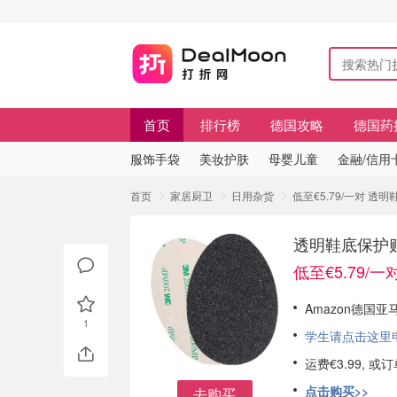
首页
排行榜
德国攻略
德国药
服饰手袋
美妆护肤
母婴儿童
金融/信用
首页
家居厨卫
日用杂货
低至€5.79/一对 透明
透明鞋底保护贴 
低至€5.79/一
Amazon德国
1
学生请点击这里申请
运费€3.99, 
点击购买>>
去购买