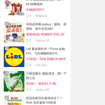
€9.99继续炫
今晚就约KFC
0
吃喝玩乐
买纸还得看Joybuy！厕纸、厨
房纸、纸巾全买4免1
变相5折起 90抽纸巾才€0.22/
包
0
Joybuy DE
Lidl 夏促限时冲！Puma 短袖
€10、飞利浦咖啡机€70
3.4折起！Tefal 煎锅€16.99/件
0
Lidl (DE)
六神花露水 驱蚊清凉，闻一下
就上头
买4免1，低至€4.71/瓶
0
Joybuy DE
听说你家洗衣凝珠快没了？
Ariel 洗衣凝珠100粒装