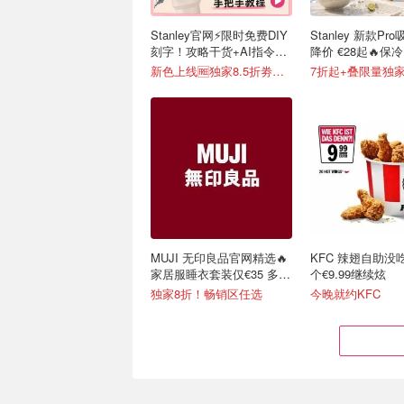
Stanley官网⚡️限时免费DIY
Stanley 新款Pr
刻字！攻略干货+AI指令直
降价 €28起🔥保冷
接戳
便携不漏水
新色上线🆓独家8.5折劵速领
7折起+叠限量独家
MUJI 无印良品官网精选🔥
KFC 辣翅自助没
家居服睡衣套装仅€35 多色
个€9.99继续炫
可选
独家8折！畅销区任选
今晚就约KFC