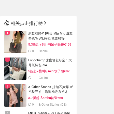
🇳🇿
新西兰
相关点击排行榜
新款就降价❗️爽买 Miu Miu 爆款
墨镜/Ivy托特包/芭蕾鞋等
5.3折起+9折 书呆子眼镜€169
0
Cettire
Longchamp珑骧包包好全！大
号托特包€94
5折起+叠9折 mini饺子包€82
1
Cettire
& Other Stories 折扣区捡漏 🍂
初秋开衫、泡泡袖连衣裙才
€29
3.7折起 Samba德训€69
0
& Other Stories (DE)
MK 时尚轻奢女包 | 香奶奶风