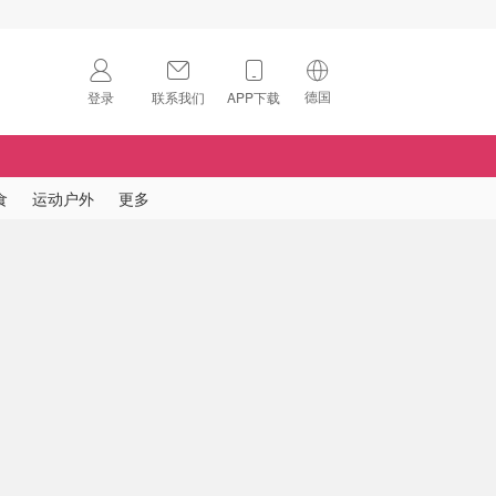
德国
登录
联系我们
APP下载
🇺🇸
美国
🇨🇳
中国
食
运动户外
更多
🇨🇦
加拿大
扫码下载 App
🇬🇧
英国
Download on the
App Store
🇩🇪
德国
Download the
Android App
🇫🇷
法国
🇮🇹
意大利
🇦🇺
澳洲