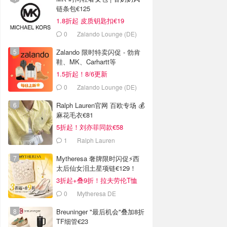
链条包€125
1.8折起 皮质钥匙扣€19
0
Zalando Lounge (DE)
Zalando 限时特卖闪促 - 勃肯
鞋、MK、Carhartt等
1.5折起！8/6更新
0
Zalando Lounge (DE)
Ralph Lauren官网 百欧专场 💰
麻花毛衣€81
5折起！刘亦菲同款€58
1
Ralph Lauren
Mytheresa 奢牌限时闪促⚡️西
太后仙女泪土星项链€129！
3折起+叠9折！拉夫劳伦T恤
€64！
0
Mytheresa DE
Breuninger "最后机会"叠加8折
TF细管€23