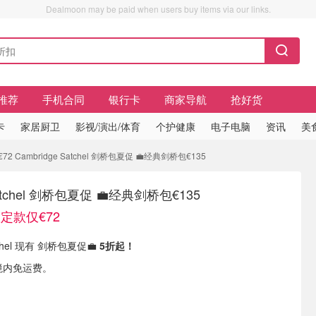
Dealmoon may be paid when users buy items via our links.
推荐
手机合同
银行卡
商家导航
抢好货
卡
家居厨卫
影视/演出/体育
个护健康
电子电脑
资讯
美
Cambridge Satchel 剑桥包夏促 💼经典剑桥包€135
Satchel 剑桥包夏促 💼经典剑桥包€135
定款仅€72
tchel 现有 剑桥包夏促💼
5折起！
境内免运费。