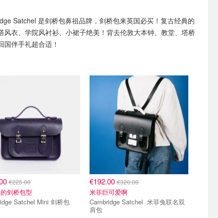
ridge Satchel 是剑桥包鼻祖品牌，剑桥包来英国必买！复古经典的
搭风衣、学院风衬衫、小裙子绝美！背去伦敦大本钟、教堂、塔桥
回国伴手礼超合适！
.00
€192.00
€225.00
€320.00
典的剑桥包型
米菲巨可爱啊
idge Satchel Mini 剑桥包
Cambridge Satchel 米菲兔联名双
肩包