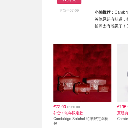
去购买
更新于07-09
小编推荐：
Camb
英伦风超有味道，
拍照太有感觉了！
€72.00
€135
€120.00
补货！蛇年限定款
蕞经
Cambridge Satchel 蛇年限定剑桥
Cambr
包