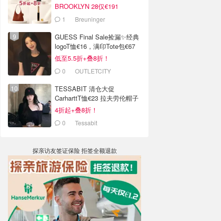
BROOKLYN 28仅€191
1
Breuninger
GUESS Final Sale捡漏✨经典
logoT恤€16，满印Tote包€67
低至5.5折+叠8折！
0
OUTLETCITY
METZINGEN
TESSABIT 清仓大促
CarharttT恤€23 拉夫劳伦帽子
€38
4折起+叠8折！
0
Tessabit
探亲访友签证保险 拒签全额退款