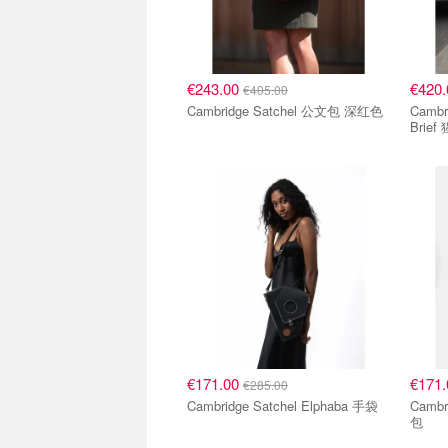
€243.00
€420
€405.00
Cambridge Satchel 公文包 深红色
Cambri
Brie
€171.00
€171
€285.00
Cambridge Satchel Elphaba 手袋
Camb
包