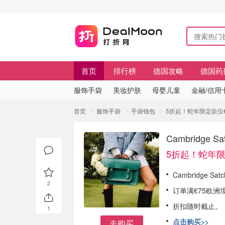
首页
排行榜
德国攻略
德国药
服饰手袋
美妆护肤
母婴儿童
金融/信用
首页
服饰手袋
手袋钱包
5折起！蛇年限定款仅€72 
Cambridge 
5折起！蛇年限
Cambridge Sa
2
订单满€75欧洲
折扣随时截止。
1
点击购买>>
去购买