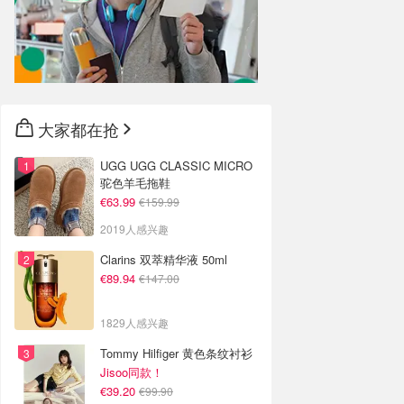
大家都在抢
UGG UGG CLASSIC MICRO
驼色羊毛拖鞋
€63.99
€159.99
2019人感兴趣
Clarins 双萃精华液 50ml
€89.94
€147.00
1829人感兴趣
Tommy Hilfiger 黄色条纹衬衫
Jisoo同款！
€39.20
€99.90