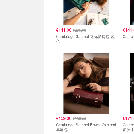
€141.00
€141
€235.00
Cambridge Satchel 迷你斜挎包 蓝
Camb
色
€159.00
€171
€265.00
Cambridge Satchel Bowls Oxblood
Cambr
单肩包
皮质