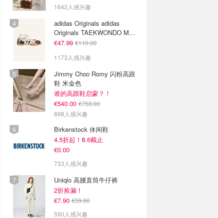
1642人感兴趣
adidas Originals adidas
Originals TAEKWONDO MEI
芭蕾鞋 棕色米色
€47.99
€110.00
1173人感兴趣
Jimmy Choo Romy 闪粉高跟
鞋 米金色
谁的高跟鞋启蒙？！
€540.00
€750.00
898人感兴趣
Birkenstock 休闲鞋
4.5折起！8.6截止
€0.00
733人感兴趣
Uniqlo 高腰直筒牛仔裤
2折捡漏！
€7.90
€39.90
590人感兴趣