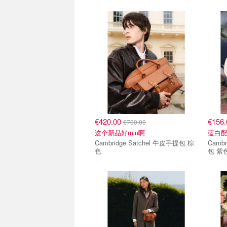
€420.00
€156
€700.00
这个新品好miu啊
蓝白配
Cambridge Satchel 牛皮手提包 棕
Camb
色
包 紫