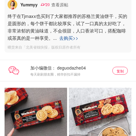
Yummyy
查看原帖
20
终于在Tjmaxx也买到了大家都推荐的苏格兰黄油饼干，买的
是圆形的，每个饼干都比较厚实，试了一口真的太好吃了，
非常浓郁的黄油味道，不会很甜，人口香浓可口，搭配咖啡
或茶真的是一种享受。
...
去购买>>
晒货来自「北美省钱快报」版权归原作者所有
加小编微信：
复制
每天刷刷朋友圈，精华折扣不漏掉