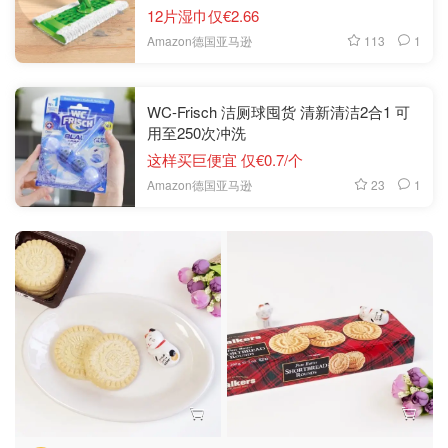
12片湿巾仅€2.66
113
1
Amazon德国亚马逊
WC-Frisch 洁厕球囤货 清新清洁2合1 可
用至250次冲洗
这样买巨便宜 仅€0.7/个
23
1
Amazon德国亚马逊