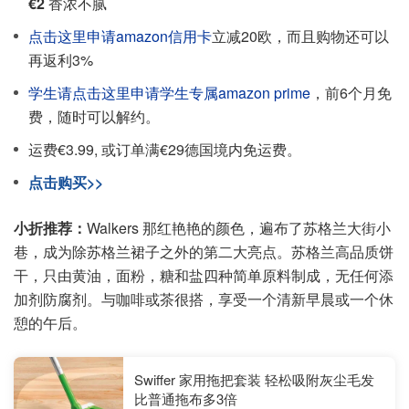
€2
香浓不腻
点击这里申请amazon信用卡
立减20欧，而且购物还可以
再返利3%
学生请点击这里申请学生专属amazon prime
，前6个月免
费，随时可以解约。
运费€3.99, 或订单满€29德国境内免运费。
点击购买>>
小折推荐：
Walkers 那红艳艳的颜色，遍布了苏格兰大街小
巷，成为除苏格兰裙子之外的第二大亮点。苏格兰高品质饼
干，只由黄油，面粉，糖和盐四种简单原料制成，无任何添
加剂防腐剂。与咖啡或茶很搭，享受一个清新早晨或一个休
憩的午后。
Swiffer 家用拖把套装 轻松吸附灰尘毛发
比普通拖布多3倍