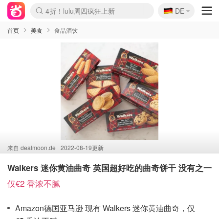
🇩🇪
4折！lulu周四疯狂上新
DE
Boticinal 夏促开抢！
还没结束！&OtherStories大促
Joybuy变相75折 随时失效
速领！Stanley独家85折
疑似霸哥！Camper额外叠85折
Zalando 奥莱闪促！每日更新
Moncler反季囤！5折起+叠9折
Coach Brooklyn仅€192
首页
美食
食品酒饮
来自
dealmoon.de
2022-08-19更新
Walkers 迷你黄油曲奇 英国超好吃的曲奇饼干 没有之一
仅€2 香浓不腻
Amazon德国亚马逊 现有 Walkers 迷你黄油曲奇，仅