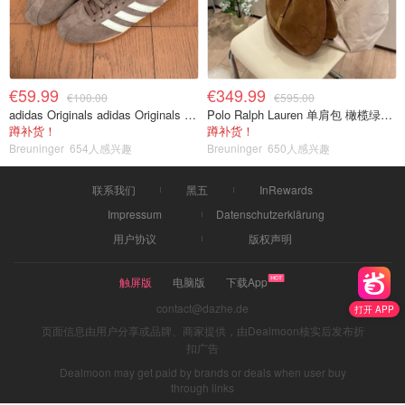
€59.99
€349.99
€100.00
€595.00
adidas Originals adidas Originals TOKYO 复古休闲鞋 深棕色
Polo Ralph Lauren 单肩包 橄榄绿金色
蹲补货！
蹲补货！
Breuninger
654人感兴趣
Breuninger
650人感兴趣
联系我们
黑五
InRewards
Impressum
Datenschutzerklärung
用户协议
版权声明
触屏版
电脑版
下载App
contact@dazhe.de
打开 APP
页面信息由用户分享或品牌、商家提供，由Dealmoon核实后发布折
扣广告
Dealmoon may get paid by brands or deals when user buy
through links