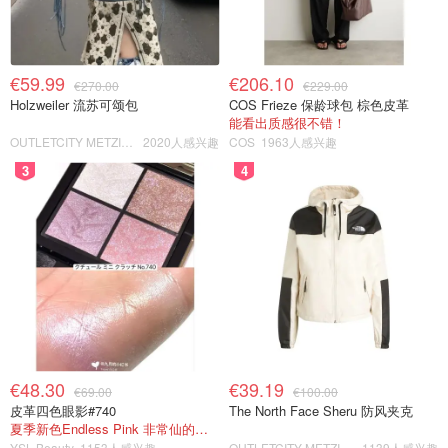
€59.99
€206.10
€270.00
€229.00
Holzweiler 流苏可颂包
COS Frieze 保龄球包 棕色皮革
能看出质感很不错！
OUTLETCITY METZINGEN
2020人感兴趣
COS
1963人感兴趣
3
4
€48.30
€39.19
€69.00
€100.00
皮革四色眼影#740
The North Face Sheru 防风夹克
夏季新色Endless Pink 非常仙的亮片盘！
YSL Beauty
1153人感兴趣
OUTLETCITY METZINGEN
1139人感兴趣