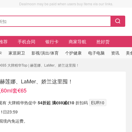
Dealmoon may be paid when users buy items via our links.
推荐
手机合同
银行卡
商家导航
抢好货
卡
家居厨卫
影视/演出/体育
个护健康
电子电脑
资讯
美
套€65 大牌精华Top | 赫莲娜、LaMer、娇兰这里囤！
| 赫莲娜、LaMer、娇兰这里囤！
60ml套€65
ms 现有 大牌精华热促中
54折起 满€69减€10
折扣码
EUR10
日23:59
5德国境内免运费。