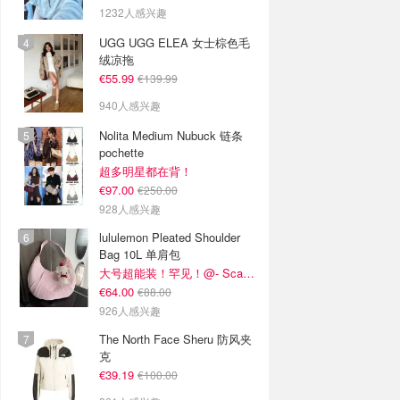
1232人感兴趣
UGG UGG ELEA 女士棕色毛
绒凉拖
€55.99
€139.99
940人感兴趣
Nolita Medium Nubuck 链条
pochette
超多明星都在背！
€97.00
€250.00
928人感兴趣
lululemon Pleated Shoulder
Bag 10L 单肩包
大号超能装！罕见！@- Scarlett
€64.00
€88.00
926人感兴趣
The North Face Sheru 防风夹
克
€39.19
€100.00