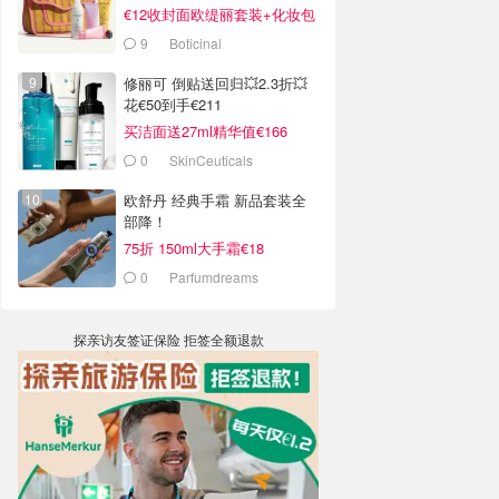
€12收封面欧缇丽套装+化妆包
9
Boticinal
修丽可 倒贴送回归💥2.3折💥
花€50到手€211
买洁面送27ml精华值€166
0
SkinCeuticals
欧舒丹 经典手霜 新品套装全
部降！
75折 150ml大手霜€18
0
Parfumdreams
探亲访友签证保险 拒签全额退款