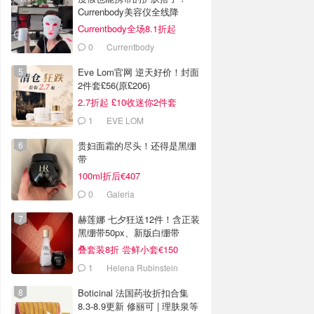
Currenbody美容仪全线降
Currentbody全场8.1折起
0
Currentbody
Eve Lom官网 逆天好价！封面
2件套£56(原£206)
2.7折起 £10收迷你2件套
1
EVE LOM
贵妇面霜的尽头！还得是黑绷
带
100ml折后€407
0
Galeria
赫莲娜 七夕狂送12件！含正装
黑绷带50px、新版白绷带
叠套装8折 尝鲜小套€150
1
Helena Rubinstein
Boticinal 法国药妆折扣合集
8.3-8.9更新 修丽可 | 理肤泉等