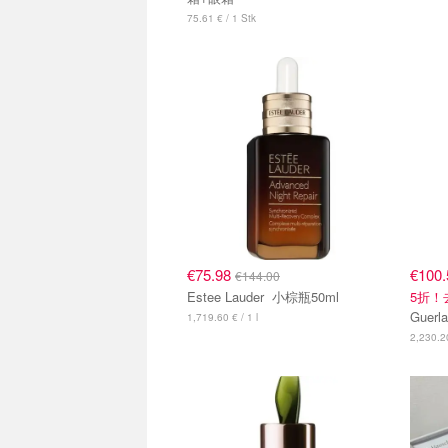
75.61 € / 1 Stk
€75.98
€100
€144.00
Estee Lauder 小棕瓶50ml
5折！
1,719.60 € / 1 l
2,230.20