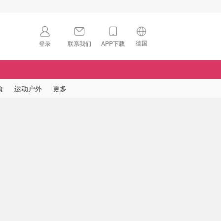
德国
登录
联系我们
APP下载
🇺🇸
美国
🇨🇳
中国
食
运动户外
更多
🇨🇦
加拿大
扫码下载 App
🇬🇧
英国
Download on the
App Store
🇩🇪
德国
Download the
Android App
🇫🇷
法国
🇮🇹
意大利
🇦🇺
澳洲