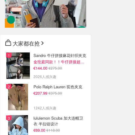
大家都在抢
Sandro 牛仔拼接麻花针织夹克
金玟庭同款！！牛仔拼接超有层次感
€144.00
€275.00
2026人感兴趣
Polo Ralph Lauren 驼色夹克
€207.99
€375.00
1242人感兴趣
lululemon Scuba 加大连帽卫
衣 半拉链设计
€69.00
€118.00