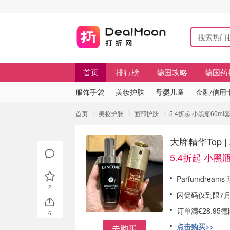
首页
排行榜
德国攻略
德国药
服饰手袋
美妆护肤
母婴儿童
金融/信用
首页
美妆护肤
面部护肤
5.4折起 小黑瓶60ml
大牌精华Top 
5.4折起 小黑瓶
Parfumdrea
2
闪促码仅到限7月1
订单满€28.9
6
点击购买>>
去购买