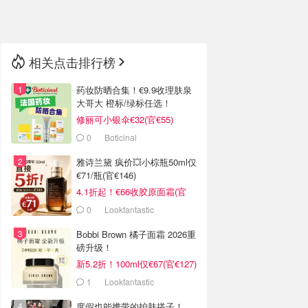
🇳🇿
新西兰
相关点击排行榜
药妆防晒合集！€9.9收理肤泉
大哥大 橙标/绿标任选！
修丽可小银伞€32(官€55)
0
Boticinal
雅诗兰黛 疯价💥小棕瓶50ml仅
€71/瓶(官€146)
4.1折起！€66收胶原面霜(官
€135)
0
Lookfantastic
Bobbi Brown 橘子面霜 2026重
磅升级！
新5.2折！100ml仅€67(官€127)
1
Lookfantastic
度假也能携带的护肤搭子！