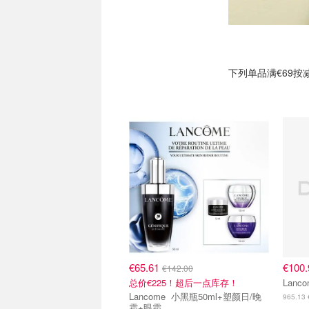
下列单品满€69按
€65.61
€100
€142.00
总价€225！超后一点库存！
Lancome 小黑瓶50ml+塑颜日/晚
965.13 €
霜+眼霜