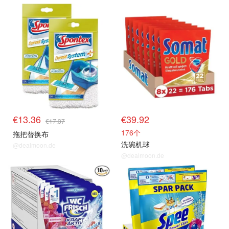
€13.36
€39.92
€17.37
176个
拖把替换布
洗碗机球
@dealmoon.de
@dealmoon.de