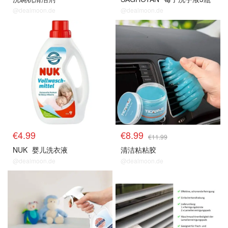
@dealmoon.de
@dealmoon.de
€4.99
€8.99
€11.99
NUK
婴儿洗衣液
清洁粘粘胶
@dealmoon.de
@dealmoon.de