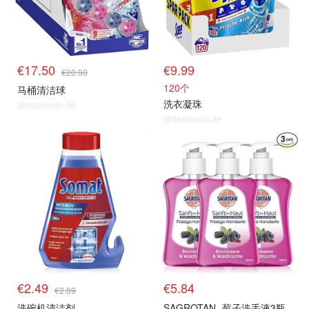
€17.50
€9.99
€20.90
120个
马桶清洁球
洗衣凝珠
@dealmoon.de
@dealmoon.de
€2.49
€5.84
€2.89
洗碗机清洁剂
SAGROTAN
莓子洗手液3瓶