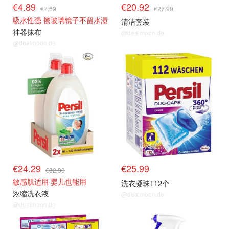
€4.89
€20.92
€7.69
€27.90
吸水性强 擦玻璃镜子不留水渍
清洁套装
神器抹布
@dealmoon.de
@dealmoon.de
€24.29
€25.99
€32.99
敏感肌适用 婴儿也能用
洗衣凝珠112个
浓缩洗衣液
@dealmoon.de
@dealmoon.de