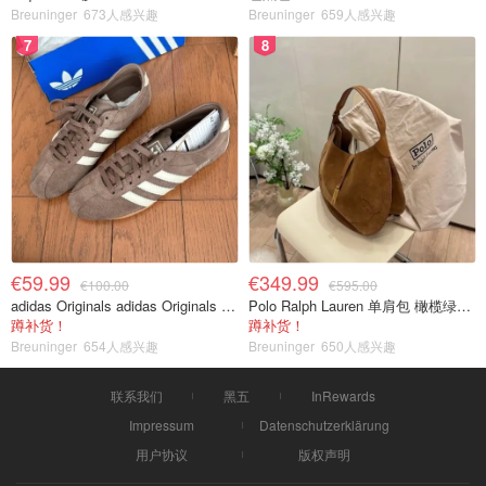
Breuninger
673人感兴趣
Breuninger
659人感兴趣
7
8
€59.99
€349.99
€100.00
€595.00
adidas Originals adidas Originals TOKYO 复古休闲鞋 深棕色
Polo Ralph Lauren 单肩包 橄榄绿金色
蹲补货！
蹲补货！
Breuninger
654人感兴趣
Breuninger
650人感兴趣
联系我们
黑五
InRewards
Impressum
Datenschutzerklärung
用户协议
版权声明