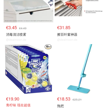
€3.45
€31.85
€4.49
消毒清洁喷雾
擦百叶窗神器
@dealmoon.de
@dealmoon.de
€19.90
€18.53
€25.21
青柠味 现在超值
拖把