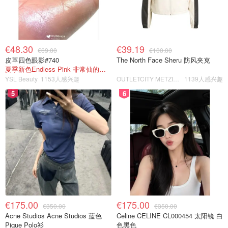
€48.30
€39.19
€69.00
€100.00
皮革四色眼影#740
The North Face Sheru 防风夹克
夏季新色Endless Pink 非常仙的亮片盘！
YSL Beauty
1153人感兴趣
OUTLETCITY METZINGEN
1139人感兴趣
5
6
€175.00
€175.00
€350.00
€350.00
Acne Studios Acne Studios 蓝色
Celine CELINE CL000454 太阳镜 白
Pique Polo衫
色黑色