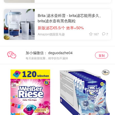
Brita 滤水壶科普 - brita滤芯能用多久、
brita滤水壶有黑色颗粒
新版滤芯€5.5/个 效率+50%
167
7
Amazon德国亚马逊
加小编微信：
复制
每天刷刷朋友圈，精华折扣不漏掉