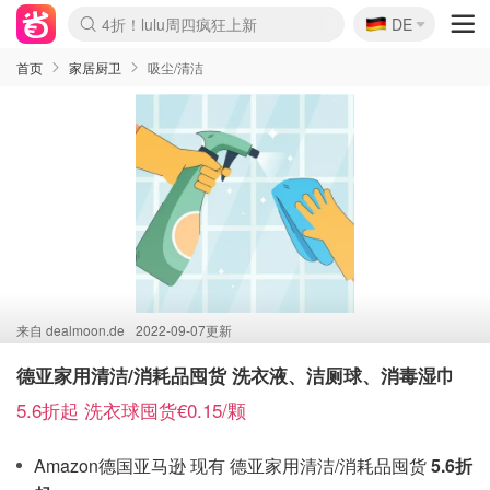
🇩🇪
4折！lulu周四疯狂上新
DE
Boticinal 夏促开抢！
还没结束！&OtherStories大促
Joybuy变相75折 随时失效
速领！Stanley独家85折
疑似霸哥！Camper额外叠85折
Zalando 奥莱闪促！每日更新
Moncler反季囤！5折起+叠9折
Coach Brooklyn仅€192
首页
家居厨卫
吸尘/清洁
来自
dealmoon.de
2022-09-07更新
德亚家用清洁/消耗品囤货 洗衣液、洁厕球、消毒湿巾
5.6折起 洗衣球囤货€0.15/颗
Amazon德国亚马逊 现有 德亚家用清洁/消耗品囤货
5.6折