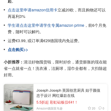
起
。
点击这里申请amazon信用卡
立减20欧，而且购物还可以
再返利3%
学生请点击这里申请学生专属amazon prime
，前6个月免
费，随时可以解约。
运费€3.99, 或订单满€29德国境内免运费。
点击购买>>
小折推荐：
清洁好物囤货啦，限时好价，通货膨胀的现在能
省一点就省一点！洗衣液，洁厕球，湿巾全都有，大扫除超
好用。
Joseph Joseph 英国创意厨具 始于颜值
忠于设计 网红爆款在线
5.5折起 彩虹砧板仅€41！
20
0
Amazon德国亚马逊