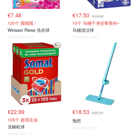
€7.48
€17.50
€19.90
120个 囤囤囤！
10个 马桶干净还香香的~
Weisser Riese 洗衣球
马桶清洁球
@dealmoon.de
@dealmoon.de
€22.99
€18.53
€25.21
105个 超强去油
拖把
洗碗机球
@dealmoon.de
@dealmoon.de