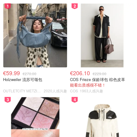
1
2
€59.99
€206.10
€270.00
€229.00
Holzweiler 流苏可颂包
COS Frieze 保龄球包 棕色皮革
能看出质感很不错！
OUTLETCITY METZINGEN
2020人感兴趣
COS
1963人感兴趣
3
4