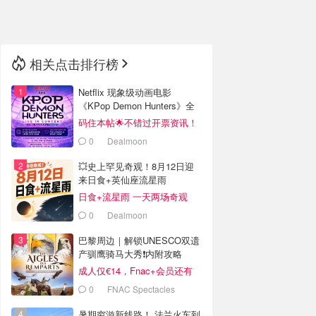
🇳🇿
新西兰
相关点击排行榜
Netflix 现象级动画电影
《KPop Demon Hunters》全
球巡演官宣
码住本帖🌟不错过开票资讯！
0
Dealmoon
💥史上罕见奇观！8月12日迎
来日食+英仙座流星雨
日食+流星雨 一天两场奇观
0
Dealmoon
巴黎周边｜解锁UNESCO双遗
产驯鹰骑马大秀❗️内附攻略
成人仅€14，Fnac+会员还有
折！
0
FNAC Spectacles
暑期穷游新线路！ 法兰火车到