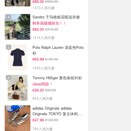
€89.00
€850.00
1373人感兴趣
Sandro 千鸟格粗花呢连衣裙
秋冬高级感担当！！
€82.00
€315.00
1214人感兴趣
Polo Ralph Lauren 深蓝色Polo
衫
€63.99
€145.00
1043人感兴趣
Tommy Hilfiger 黄色条纹衬衫
Jisoo同款！
€39.20
€99.90
854人感兴趣
adidas Originals adidas
Originals TOKYO 复古休闲鞋
深棕色
€47.99
€100.00
764人感兴趣