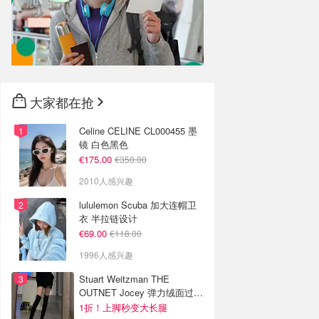
大家都在抢
Celine CELINE CL000455 墨
镜 白色黑色
€175.00
€350.00
2010人感兴趣
lululemon Scuba 加大连帽卫
衣 半拉链设计
€69.00
€118.00
1996人感兴趣
Stuart Weitzman THE
OUTNET Jocey 弹力绒面过膝
靴
1折！上脚秒变大长腿