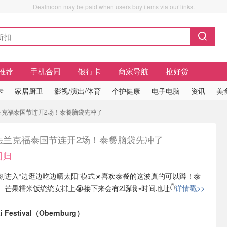
Dealmoon may be paid when users buy items via our links.
推荐
手机合同
银行卡
商家导航
抢好货
卡
家居厨卫
影视/演出/体育
个护健康
电子电脑
资讯
美
法兰克福泰国节连开2场！泰餐脑袋先冲了
🇪法兰克福泰国节连开2场！泰餐脑袋先冲了
回归
刻进入“边逛边吃边晒太阳”模式☀️喜欢泰餐的这波真的可以蹲！泰
芒果糯米饭统统安排上😭接下来会有2场哦~时间地址👇
详情戳>>
 Festival（Obernburg）