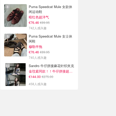
Puma Speedcat Mule 女款休
闲运动鞋
暗红色超洋气
€76.46
€89.95
742人感兴趣
Puma Speedcat Mule 女士休
闲鞋
穆勒半拖
€76.46
€89.95
740人感兴趣
Sandro 牛仔拼接麻花针织夹克
金玟庭同款！！牛仔拼接超有层次感
€144.00
€275.00
458人感兴趣