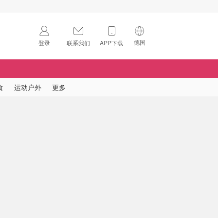
德国
登录
联系我们
APP下载
🇺🇸
美国
🇨🇳
中国
食
运动户外
更多
🇨🇦
加拿大
扫码下载 App
🇬🇧
英国
Download on the
App Store
🇩🇪
德国
Download the
Android App
🇫🇷
法国
🇮🇹
意大利
🇦🇺
澳洲