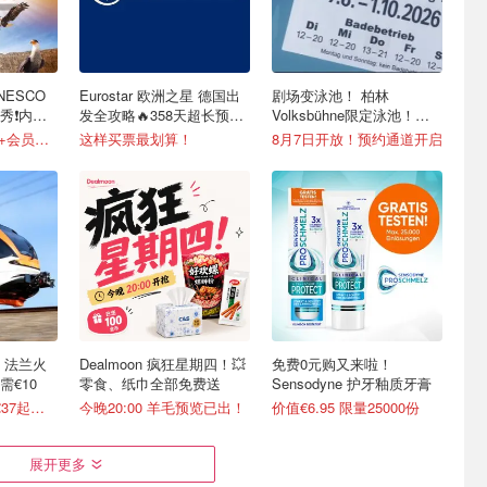
ESCO
Eurostar 欧洲之星 德国出
剧场变泳池！ 柏林
❗️内附
发全攻略🔥358天超长预订
Volksbühne限定泳池！免
+免费改签
费入场！
成人仅€14，Fnac+会员还有折！
这样买票最划算！
8月7日开放！预约通道开启
 法兰火
Dealmoon 疯狂星期四！💥
免费0元购又来啦！
€10
零食、纸巾全部免费送
Sensodyne 护牙釉质牙膏
8月还有票！卧铺€37起含早
今晚20:00 羊毛预览已出！
价值€6.95 限量25000份
展开更多