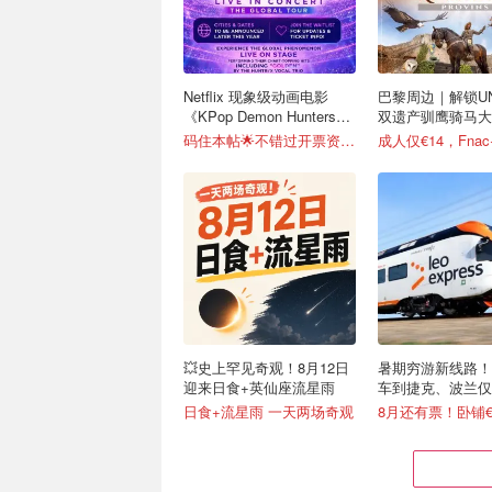
Netflix 现象级动画电影
巴黎周边｜解锁UN
《KPop Demon Hunters》
双遗产驯鹰骑马大秀
全球巡演官宣
攻略
码住本帖🌟不错过开票资讯！
💥史上罕见奇观！8月12日
暑期穷游新线路！
迎来日食+英仙座流星雨
车到捷克、波兰仅需
日食+流星雨 一天两场奇观