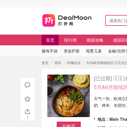
首页
排行榜
德国攻略
德国药
服饰手袋
美妆护肤
母婴儿童
金融/信用
首页
资讯
吃喝玩乐
5月&6月陆续回归 🇩
[已过期]
🇩
5月&6月陆续
天气一热，欧洲立
奶、烤串、冬阴功、
7
地点：Main Thai
去购买