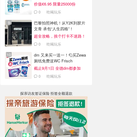
价值€6.95 限量25000份
0
吃喝玩乐
巴黎拍照神机！从Y2K到胶片
文青 承包“人生四格”！
超全攻略，挨个打卡不迷路！
0
吃喝玩乐
dm 又来买一送一！🧻买Zewa
厕纸免费送WC Frisch
截止9月1日 全德dm都参加
0
吃喝玩乐
探亲访友签证保险 拒签全额退款