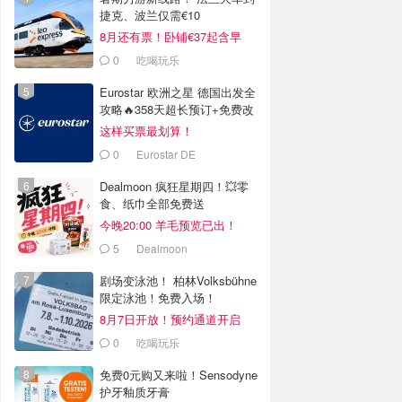
捷克、波兰仅需€10
8月还有票！卧铺€37起含早
0
吃喝玩乐
Eurostar 欧洲之星 德国出发全
攻略🔥358天超长预订+免费改
签
这样买票最划算！
0
Eurostar DE
Dealmoon 疯狂星期四！💥零
食、纸巾全部免费送
今晚20:00 羊毛预览已出！
5
Dealmoon
剧场变泳池！ 柏林Volksbühne
限定泳池！免费入场！
8月7日开放！预约通道开启
0
吃喝玩乐
免费0元购又来啦！Sensodyne
护牙釉质牙膏