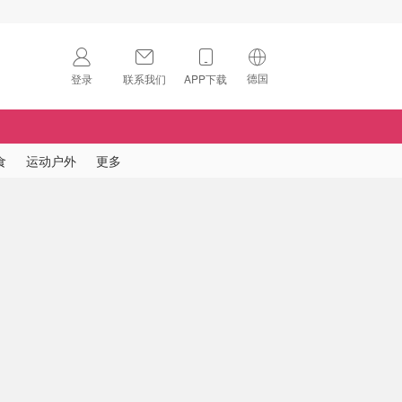
德国
登录
联系我们
APP下载
🇺🇸
美国
🇨🇳
中国
食
运动户外
更多
🇨🇦
加拿大
扫码下载 App
🇬🇧
英国
Download on the
App Store
🇩🇪
德国
Download the
Android App
🇫🇷
法国
🇮🇹
意大利
🇦🇺
澳洲