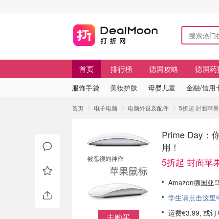
首页
排行榜
德国攻略
德国药
服饰手袋
美妆护肤
母婴儿童
金融/信用
首页
电子电脑
电脑外设及配件
5折起 封面苹果鼠
Prime Day
用！
5折起 封面苹果
Amazon德国亚
学生请点击这里申请
运费€3.99, 
去购买