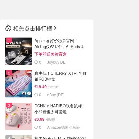
🇳🇿
新西兰
相关点击排行榜
Apple 🍎好价秒杀官网！
AirTag仅€21/个，AirPods 4
€116
下单即送美妆盲盒
0
Joybuy DE
真史低！CHERRY XTRFY 红
轴RGB键盘
€18.49
€39.49
0
eBay (DE)
DCHK x HARIBO联名鼠标！
小熊糖也太可爱啦
€6.99
€9.99
0
Amazon德国亚马逊
苹果AirPods Max 跌破€400！