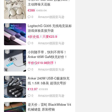
主动降噪天花板
€399
€406.04
0
Amazon德国亚马逊
LogitechG G305 无线电竞鼠标
游戏体验直接升级
4折史低！只要€23.9
0
Amazon德国亚马逊
小到随手带，快到不用等！
Anker 65W GaN快充好价！
半价仅€19.98到手！
0
Amazon德国亚马逊
Anker 240W USB-C极速快充
线 1.5米 3条装 超强抗弯折
€13.97
€19.99
0
Amazon德国亚马逊
逆天价：雷蛇 BlackWidow V4
机械键盘 原装橙轴