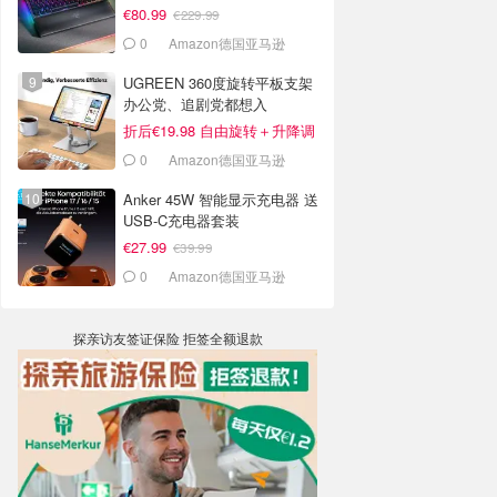
€80.99
€229.99
0
Amazon德国亚马逊
UGREEN 360度旋转平板支架
办公党、追剧党都想入
折后€19.98 自由旋转＋升降调
节
0
Amazon德国亚马逊
Anker 45W 智能显示充电器 送
USB-C充电器套装
€27.99
€39.99
0
Amazon德国亚马逊
探亲访友签证保险 拒签全额退款