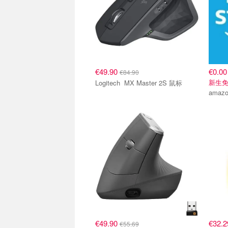
€49.90
€0.00
€84.90
新生免
Logitech MX Master 2S 鼠标
amaz
€49.90
€32.
€55.69