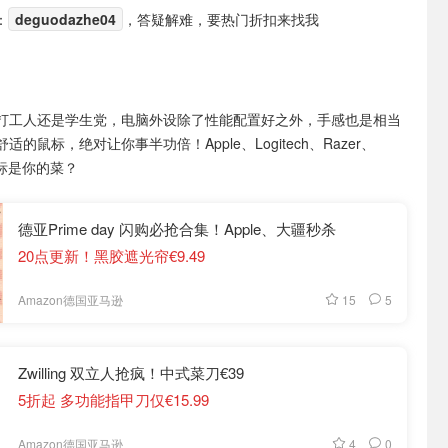
：
deguodazhe04
，答疑解难，要热门折扣来找我
打工人还是学生党，电脑外设除了性能配置好之外，手感也是相当
的鼠标，绝对让你事半功倍！Apple、Logitech、Razer、
那款鼠标是你的菜？
德亚Prime day 闪购必抢合集！Apple、大疆秒杀
20点更新！黑胶遮光帘€9.49
15
5
Amazon德国亚马逊
Zwilling 双立人抢疯！中式菜刀€39
5折起 多功能指甲刀仅€15.99
4
0
Amazon德国亚马逊