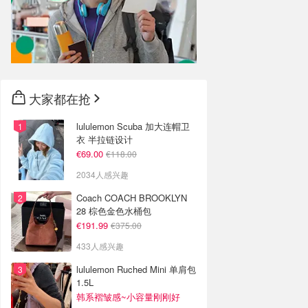
大家都在抢
lululemon Scuba 加大连帽卫
衣 半拉链设计
€69.00
€118.00
2034人感兴趣
Coach COACH BROOKLYN
28 棕色金色水桶包
€191.99
€375.00
433人感兴趣
lululemon Ruched Mini 单肩包
1.5L
韩系褶皱感~小容量刚刚好