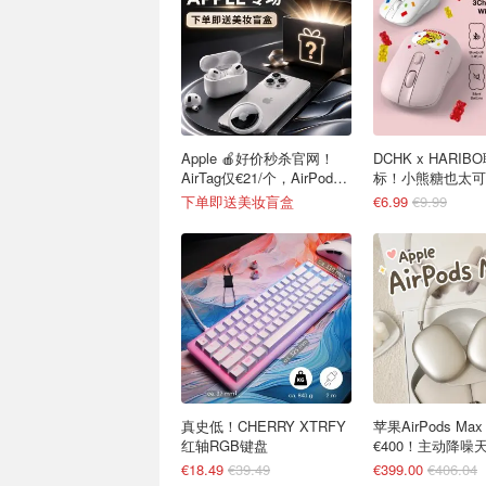
Apple 🍎好价秒杀官网！
DCHK x HARI
AirTag仅€21/个，AirPods
标！小熊糖也太可
4 €116
下单即送美妆盲盒
€6.99
€9.99
真史低！CHERRY XTRFY
苹果AirPods Ma
红轴RGB键盘
€400！主动降噪
€18.49
€39.49
€399.00
€406.04