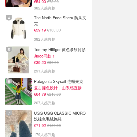
€54.00
€78.00
382人感兴趣
The North Face Sheru 防风夹
克
€39.19
€100.00
382人感兴趣
Tommy Hilfiger 黄色条纹衬衫
Jisoo同款！
€39.20
€99.90
291人感兴趣
Patagonia Skysail 连帽夹克
复古撞色设计，山系感直接拉满
€64.79
€210.00
207人感兴趣
UGG UGG CLASSIC MICRO
浅棕色毛绒拖鞋
€71.92
€159.99
179人感兴趣