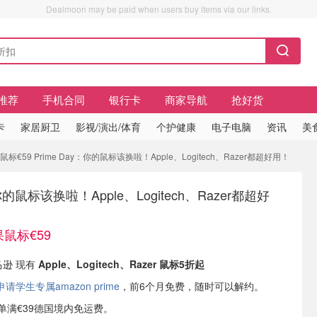
Dealmoon may be paid when users buy items via our links.
推荐
手机合同
银行卡
商家导航
抢好货
卡
家居厨卫
影视/演出/体育
个护健康
电子电脑
资讯
美
标€59 Prime Day：你的鼠标该换啦！Apple、Logitech、Razer都超好用！
：你的鼠标该换啦！Apple、Logitech、Razer都超好
鼠标€59
马逊 现有
Apple、Logitech、Razer 鼠标5折起
学生专属amazon prime
，前6个月免费，随时可以解约。
或订单满€39德国境内免运费。