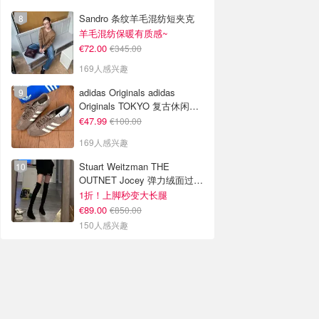
Sandro 条纹羊毛混纺短夹克
羊毛混纺保暖有质感~
€72.00
€345.00
169人感兴趣
adidas Originals adidas
Originals TOKYO 复古休闲鞋
深棕色
€47.99
€100.00
169人感兴趣
Stuart Weitzman THE
OUTNET Jocey 弹力绒面过膝
靴
1折！上脚秒变大长腿
€89.00
€850.00
150人感兴趣