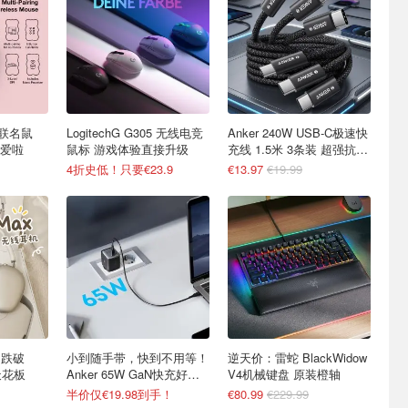
BO联名鼠
LogitechG G305 无线电竞
Anker 240W USB-C极速快
爱啦
鼠标 游戏体验直接升级
充线 1.5米 3条装 超强抗弯
折
4折史低！只要€23.9
€13.97
€19.99
x 跌破
小到随手带，快到不用等！
逆天价：雷蛇 BlackWidow
天花板
Anker 65W GaN快充好
V4机械键盘 原装橙轴
价！
半价仅€19.98到手！
€80.99
€229.99