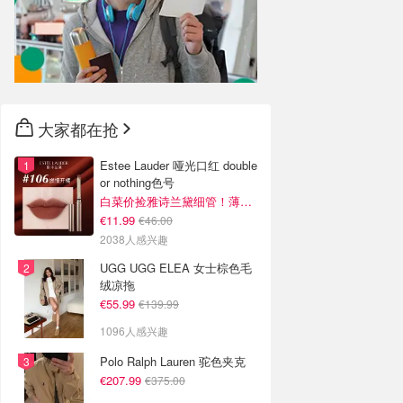
大家都在抢
Estee Lauder 哑光口红 double
or nothing色号
白菜价捡雅诗兰黛细管！薄涂没毛病
€11.99
€46.00
2038人感兴趣
UGG UGG ELEA 女士棕色毛
绒凉拖
€55.99
€139.99
1096人感兴趣
Polo Ralph Lauren 驼色夹克
€207.99
€375.00