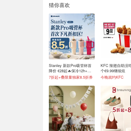
猜你喜欢
Stanley 新款Pro吸管杯首
KFC 辣翅自助没
降价 €28起🔥保冷12h+，
个€9.99继续炫
便携不漏水
7折起+叠限量独家8.5折券
今晚就约KFC