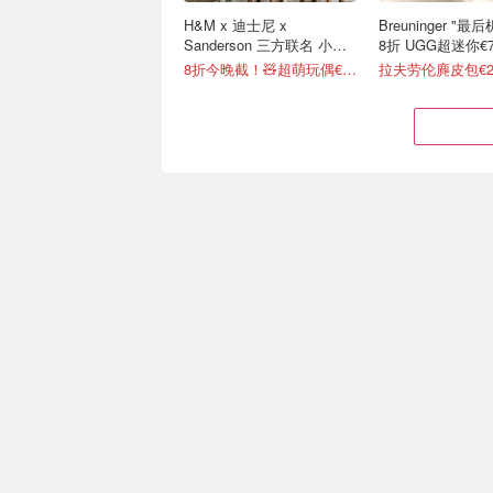
H&M x 迪士尼 x
Breuninger "
Sanderson 三方联名 小熊
8折 UGG超迷你€7
维尼系列太治愈
8折今晚截！🧸超萌玩偶€12
拉夫劳伦麂皮包€2
白女爱用Stanley是如何出
买纸还得看Joybu
圈的：一场意外事件变成顶
纸、厨房纸、纸巾
级营销案例
保冷长达12h🧊超适合夏日