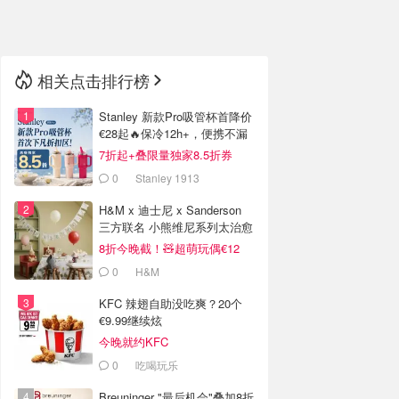
🇳🇿
新西兰
相关点击排行榜
Stanley 新款Pro吸管杯首降价
€28起🔥保冷12h+，便携不漏
水
7折起+叠限量独家8.5折券
0
Stanley 1913
H&M x 迪士尼 x Sanderson
三方联名 小熊维尼系列太治愈
8折今晚截！🧸超萌玩偶€12
0
H&M
KFC 辣翅自助没吃爽？20个
€9.99继续炫
今晚就约KFC
0
吃喝玩乐
Breuninger "最后机会"叠加8折