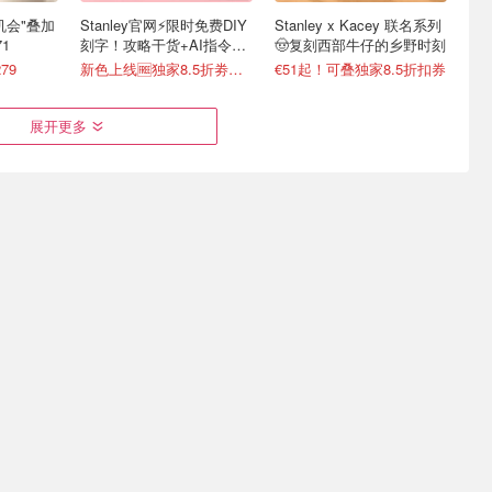
最后机会"叠加
Stanley官网⚡️限时免费DIY
Stanley x Kacey 联名系列
1
刻字！攻略干货+AI指令直
🤠复刻西部牛仔的乡野时刻
接戳
79
新色上线🆓独家8.5折劵速领
€51起！可叠独家8.5折扣券
展开更多
y！厕
Dealmoon打折网带你赚零
听说你家洗衣凝珠快没了？
全买4免1
花钱💰在家动动手指就ok
Ariel 洗衣凝珠100粒装
变相5折起 90抽纸巾才€0.22/包
0门槛！每月轻松拿€10-€100
€23.7收100颗 洗一次才€0.23