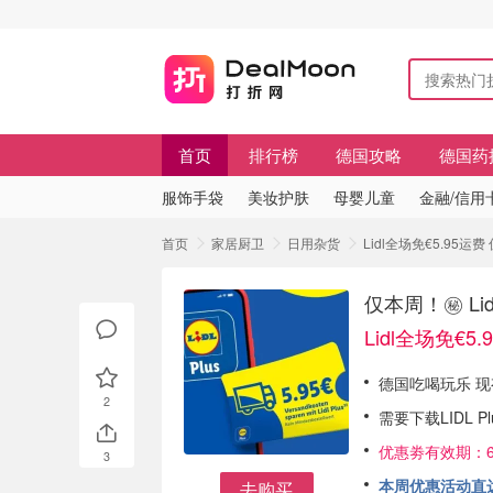
首页
排行榜
德国攻略
德国药
服饰手袋
美妆护肤
母婴儿童
金融/信用
首页
家居厨卫
日用杂货
Lidl全场免€5.95运费
仅本周！㊙️ L
Lidl全场免€5.
德国吃喝玩乐 
2
需要下载LIDL P
优惠劵有效期：6月
3
本周优惠活动直达
去购买