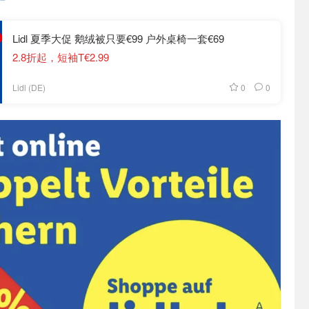
Lidl 夏季大促 鹅绒被只要€99 户外桌椅一套€69
2.8折起，短袖T€2.99
0
0
Lidl (DE)