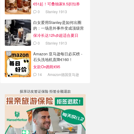
€51起！可叠独家8.5折扣券
0
Stanley 1913
白女爱用Stanley是如何出圈
的：一场意外事件变成顶级营
销案例
保冷长达12h🧊超适合夏日
0
Stanley 1913
Amazon 亚马逊每日必买榜 -
石头洗地机直降€160！
女款On跑鞋€95
14
Amazon德国亚马逊
探亲访友签证保险 拒签全额退款