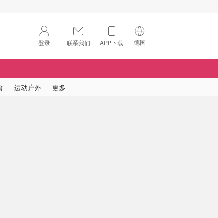
德国
登录
联系我们
APP下载
🇺🇸
美国
🇨🇳
中国
食
运动户外
更多
🇨🇦
加拿大
扫码下载 App
🇬🇧
英国
Download on the
App Store
🇩🇪
德国
Download the
Android App
🇫🇷
法国
🇮🇹
意大利
🇦🇺
澳洲