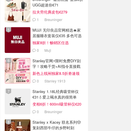
UGG超迷你€71
拉夫劳伦麂皮包€279
1
Breuninger
MUJI 无印良品官网精选🔥家
居服睡衣套装仅€35 多色可选
独家8折！畅销区任选
0
Muji
Stanley官网⚡️限时免费DIY刻
字！攻略干货+AI指令直接戳
新色上线🆓独家8.5折劵速领
0
Stanley 1913
Stanley 1.18L经典吸管杯仅
€31💧爱上喝水真的很简单
变相6折！600ml吸管杯仅€20
0
Breuninger
Stanley x Kacey 联名系列🤠
复刻西部牛仔的乡野时刻