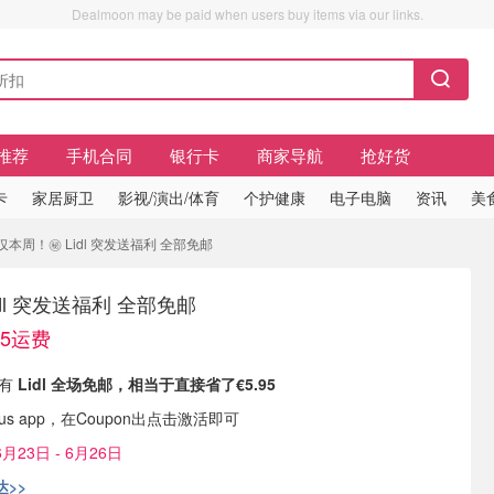
Dealmoon may be paid when users buy items via our links.
推荐
手机合同
银行卡
商家导航
抢好货
卡
家居厨卫
影视/演出/体育
个护健康
电子电脑
资讯
美
 仅本周！㊙️ Lidl 突发送福利 全部免邮
idl 突发送福利 全部免邮
95运费
现有
Lidl 全场免邮，相当于直接省了€5.95
lus app，在Coupon出点击激活即可
23日 - 6月26日
>>